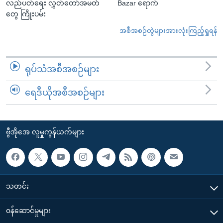
လည်ပတ်ရေး လွှတ်တော်အမတ်
Bazar ရောက်
တွေ ကြိုးပမ်း
အစီအစဉ်တွဲများအားလုံးကြည့်ရှုရန်
ရုပ်သံအစီအစဉ်များ
ရေဒီယိုအစီအစဉ်များ
ဗွီအိုအေ လူမှုကွန်ယက်များ
သတင်း
၀န်ဆောင်မှုများ