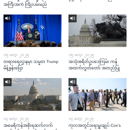
အကြီးအကဲ ကြိုးပမ်းမည်
၁၅ မတ္၊ ၂၀၂၅
၁၅ မတ္၊ ၂၀၂၅
တရားရေးဌာနမှာ သမ္မတ Trump
အသုံးစရိတ်ဥပဒေကြမ်း ကန်
မိန့်ခွန်းပြော
အထက်လွှတ်တော် အတည်ပြု
၁၄ မတ္၊ ၂၀၂၅
၁၄ မတ္၊ ၂၀၂၅
အမေရိကန်အစိုးရဆက်လက်
ကုလအတွင်းရေးမှူးချုပ် Cox's