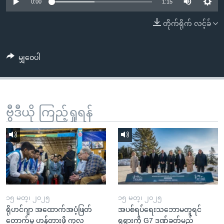
အ
0:00
1:15
သုတပဒေသာ အင်္ဂလိပ်စာ
ညွန်း
Learning English
တိုက်ရိုက် လင့်ခ်
စာမျက်နှာ
သို့
ဗွီအိုအေ လူမှုကွန်ယက်များ
ကျော်
မျှဝေပါ
ကြည့်
ရန်
ဘာသာစကားများ
ရှာဖွေ
ဗွီဒီယို ကြည့်ရှုရန်
ရန်
နေရာ
သို့
ကျော်
ရန်
၁၅ မတ္၊ ၂၀၂၅
၁၅ မတ္၊ ၂၀၂၅
ရိုဟင်ဂျာ အထောက်အပံ့ဖြတ်
အပစ်ရပ်ရေးသဘောမတူရင်
တောက်မှု ဟန့်တားဖို့ ကုလ
ရုရှားကို G7 ဒဏ်ခတ်မည်