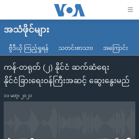
သုံး
ရ
လွယ်ကူ
အသံဖိုင်များ
မူလစာမျက်နှာ
စေ
မြန်မာ
ဗွီဒီယို ကြည့်ရှုရန်
သတင်းစာသား
အကြောင်း
သည့်
ကမ္ဘာ့သတင်းများ
Link
ကန်-တရုတ် (၂) နိုင်ငံ ဆက်ဆံရေး
ဗွီဒီယို
နိုင်ငံတကာ
များ
သတင်းလွတ်လပ်ခွင့်
အမေရိကန်
နိုင်ငံခြားရေးဝန်ကြီးအဆင့် ဆွေးနွေးမည်
ပင်မ
ရပ်ဝန်းတခု လမ်းတခု အလွန်
တရုတ်
အကြောင်းအရာ
၁၁ မတ္၊ ၂၀၂၁
သို့
အင်္ဂလိပ်စာလေ့လာမယ်
အစ္စရေး-ပါလက်စတိုင်း
ကျော်
အပတ်စဉ်ကဏ္ဍများ
အမေရိကန်သုံးအီဒီယံ
ကြည့်
ရေဒီယိုနှင့်ရုပ်သံ အချက်အလက်များ
မကြေးမုံရဲ့ အင်္ဂလိပ်စာ
ရေဒီယို
ရန်
No media source currently available
ပင်မ
ရေဒီယို/တီဗွီအစီအစဉ်
ရုပ်ရှင်ထဲက အင်္ဂလိပ်စာ
တီဗွီ