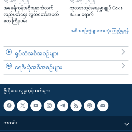
၁၄ မတ္၊ ၂၀၂၅
၁၄ မတ္၊ ၂၀၂၅
အမေရိကန်အစိုးရဆက်လက်
ကုလအတွင်းရေးမှူးချုပ် Cox's
လည်ပတ်ရေး လွှတ်တော်အမတ်
Bazar ရောက်
တွေ ကြိုးပမ်း
အစီအစဉ်တွဲများအားလုံးကြည့်ရှုရန်
ရုပ်သံအစီအစဉ်များ
ရေဒီယိုအစီအစဉ်များ
ဗွီအိုအေ လူမှုကွန်ယက်များ
သတင်း