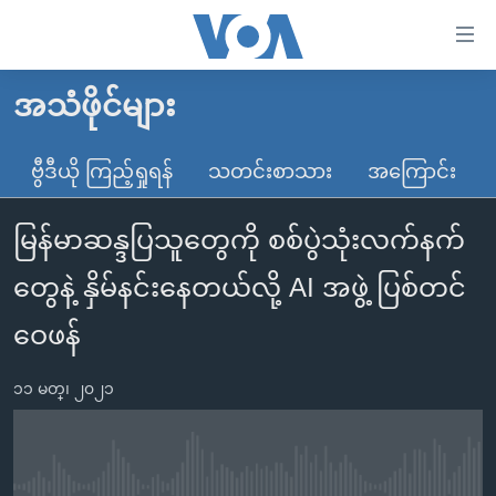
သုံး
ရ
လွယ်ကူ
အသံဖိုင်များ
မူလစာမျက်နှာ
စေ
မြန်မာ
ဗွီဒီယို ကြည့်ရှုရန်
သတင်းစာသား
အကြောင်း
သည့်
ကမ္ဘာ့သတင်းများ
Link
မြန်မာဆန္ဒပြသူတွေကို စစ်ပွဲသုံးလက်နက်
ဗွီဒီယို
နိုင်ငံတကာ
များ
သတင်းလွတ်လပ်ခွင့်
အမေရိကန်
တွေနဲ့ နှိမ်နင်းနေတယ်လို့ AI အဖွဲ့ ပြစ်တင်
ပင်မ
ရပ်ဝန်းတခု လမ်းတခု အလွန်
တရုတ်
အကြောင်းအရာ
ဝေဖန်
သို့
အင်္ဂလိပ်စာလေ့လာမယ်
အစ္စရေး-ပါလက်စတိုင်း
ကျော်
၁၁ မတ္၊ ၂၀၂၁
အပတ်စဉ်ကဏ္ဍများ
အမေရိကန်သုံးအီဒီယံ
ကြည့်
ရေဒီယိုနှင့်ရုပ်သံ အချက်အလက်များ
မကြေးမုံရဲ့ အင်္ဂလိပ်စာ
ရေဒီယို
ရန်
ပင်မ
ရေဒီယို/တီဗွီအစီအစဉ်
ရုပ်ရှင်ထဲက အင်္ဂလိပ်စာ
တီဗွီ