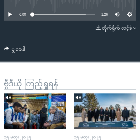
No media source currently available
အ
သုတပဒေသာ အင်္ဂလိပ်စာ
ညွန်း
Learning English
0:00
1:26
စာမျက်နှာ
သို့
ဗွီအိုအေ လူမှုကွန်ယက်များ
တိုက်ရိုက် လင့်ခ်
ကျော်
ကြည့်
မျှဝေပါ
ရန်
ဘာသာစကားများ
ရှာဖွေ
ရန်
နေရာ
ဗွီဒီယို ကြည့်ရှုရန်
သို့
ကျော်
ရန်
၁၅ မတ္၊ ၂၀၂၅
၁၅ မတ္၊ ၂၀၂၅