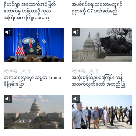
ရိုဟင်ဂျာ အထောက်အပံ့ဖြတ်
အပစ်ရပ်ရေးသဘောမတူရင်
တောက်မှု ဟန့်တားဖို့ ကုလ
ရုရှားကို G7 ဒဏ်ခတ်မည်
အကြီးအကဲ ကြိုးပမ်းမည်
၁၅ မတ္၊ ၂၀၂၅
၁၅ မတ္၊ ၂၀၂၅
တရားရေးဌာနမှာ သမ္မတ Trump
အသုံးစရိတ်ဥပဒေကြမ်း ကန်
မိန့်ခွန်းပြော
အထက်လွှတ်တော် အတည်ပြု