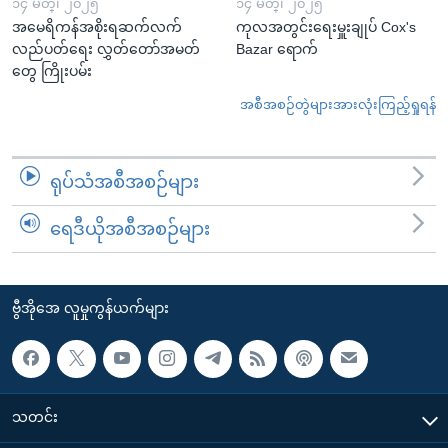
၁၄ မတ္၊ ၂၀၂၅
၁၄ မတ္၊ ၂၀၂၅
အမေရိကန်အစိုးရဆက်လက်
ကုလအတွင်းရေးမှူးချုပ် Cox's
လည်ပတ်ရေး လွှတ်တော်အမတ်
Bazar ရောက်
တွေ ကြိုးပမ်း
အစီအစဉ်တွဲများအားလုံးကြည့်ရှုရန်
ရုပ်သံအစီအစဉ်များ
ရေဒီယိုအစီအစဉ်များ
ဗွီအိုအေ လူမှုကွန်ယက်များ
သတင်း