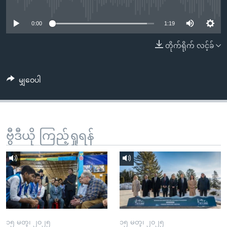
No media source currently available
အ
သုတပဒေသာ အင်္ဂလိပ်စာ
ညွန်း
Learning English
0:00
1:19
စာမျက်နှာ
သို့
ဗွီအိုအေ လူမှုကွန်ယက်များ
တိုက်ရိုက် လင့်ခ်
ကျော်
ကြည့်
မျှဝေပါ
ရန်
ဘာသာစကားများ
ရှာဖွေ
ရန်
နေရာ
ဗွီဒီယို ကြည့်ရှုရန်
သို့
ကျော်
ရန်
၁၅ မတ္၊ ၂၀၂၅
၁၅ မတ္၊ ၂၀၂၅