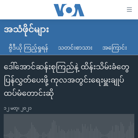
သုံး
ရ
လွယ်ကူ
အသံဖိုင်များ
မူလစာမျက်နှာ
စေ
မြန်မာ
ဗွီဒီယို ကြည့်ရှုရန်
သတင်းစာသား
အကြောင်း
သည့်
ကမ္ဘာ့သတင်းများ
Link
ဒေါ်အောင်ဆန်းစုကြည်နဲ့ ထိန်းသိမ်းခံတွေ
ဗွီဒီယို
နိုင်ငံတကာ
များ
သတင်းလွတ်လပ်ခွင့်
အမေရိကန်
ပြန်လွှတ်ပေးဖို့ ကုလအတွင်းရေးမှူးချုပ်
ပင်မ
ရပ်ဝန်းတခု လမ်းတခု အလွန်
တရုတ်
အကြောင်းအရာ
ထပ်မံတောင်းဆို
သို့
အင်္ဂလိပ်စာလေ့လာမယ်
အစ္စရေး-ပါလက်စတိုင်း
ကျော်
၁၂ မတ္၊ ၂၀၂၁
အပတ်စဉ်ကဏ္ဍများ
အမေရိကန်သုံးအီဒီယံ
ကြည့်
ရေဒီယိုနှင့်ရုပ်သံ အချက်အလက်များ
မကြေးမုံရဲ့ အင်္ဂလိပ်စာ
ရေဒီယို
ရန်
ပင်မ
ရေဒီယို/တီဗွီအစီအစဉ်
ရုပ်ရှင်ထဲက အင်္ဂလိပ်စာ
တီဗွီ