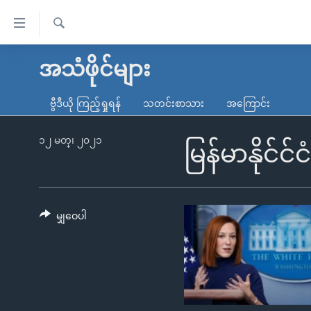
သုံး
ရ
ရှာဖွေ
လွယ်ကူ
မူလစာမျက်နှာ
အသံဖိုင်များ
ရ
စေ
မြန်မာ
လာ
ဗွီဒီယို ကြည့်ရှုရန်
သတင်းစာသား
အကြောင်း
သည့်
ဒ်
ကမ္ဘာ့သတင်းများ
Link
ဗွီဒီယို
နိုင်ငံတကာ
၁၂ မတ္၊ ၂၀၂၁
မြန်မာနိုင်
များ
သတင်းလွတ်လပ်ခွင့်
အမေရိကန်
ပင်မ
ရပ်ဝန်းတခု လမ်းတခု အလွန်
တရုတ်
အကြောင်းအရာ
အင်္ဂလိပ်စာလေ့လာမယ်
အစ္စရေး-ပါလက်စတိုင်း
မျှဝေပါ
သို့
အပတ်စဉ်ကဏ္ဍများ
အမေရိကန်သုံးအီဒီယံ
ကျော်
ကြည့်
ရေဒီယိုနှင့်ရုပ်သံ အချက်အလက်များ
မကြေးမုံရဲ့ အင်္ဂလိပ်စာ
ရေဒီယို
ရန်
ရေဒီယို/တီဗွီအစီအစဉ်
ရုပ်ရှင်ထဲက အင်္ဂလိပ်စာ
တီဗွီ
ပင်မ