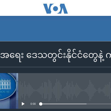
င်ငံအရေး ဒေသတွင်းနိုင်ငံတွေန
No media source currently availa
0:00