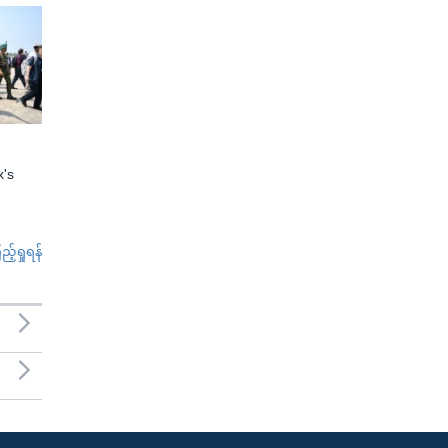
x's
်ရှုရန်