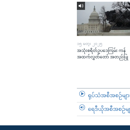
၁၅ မတ္၊ ၂၀၂၅
အသုံးစရိတ်ဥပဒေကြမ်း ကန်
အထက်လွှတ်တော် အတည်ပြု
ရုပ်သံအစီအစဉ်မျာ
ရေဒီယိုအစီအစဉ်မျ