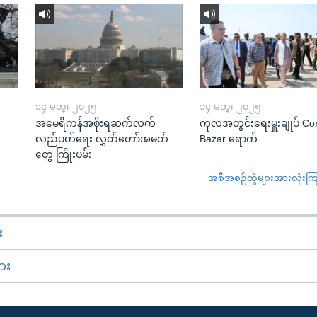
၁၄ မတ္၊ ၂၀၂၅
၁၄ မတ္၊ ၂၀၂၅
အမေရိကန်အစိုးရဆက်လက်
ကုလအတွင်းရေးမှူးချုပ် Co
လည်ပတ်ရေး လွှတ်တော်အမတ်
Bazar ရောက်
တွေ ကြိုးပမ်း
အစီအစဉ်တွဲများအားလုံးကြည့
း
ား