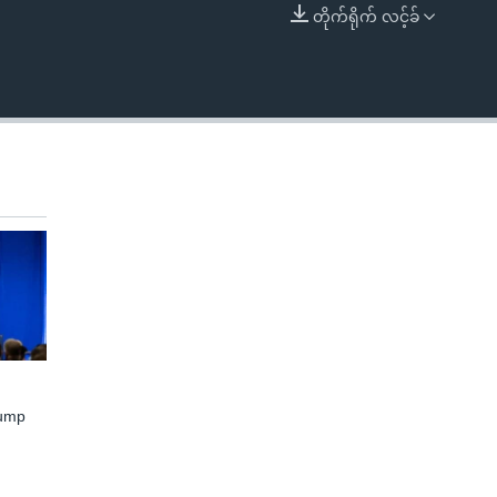
တိုက်ရိုက် လင့်ခ်
EMBED
rump