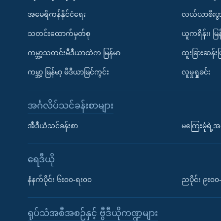
အမေရိကန်နိုင်ငံရေး
လယ်ယာစီးပွ
သတင်းထောက်မှတ်စု
ယူကရိန်း၊ မြန
ကမ္ဘာ့သတင်းမီဒီယာထဲက မြန်မာ
ထူးခြားဆန်း
ကမ္ဘာ့ မြန်မာ့ မီဒီယာမြင်ကွင်း
လူမှုရှုခင်း
အင်္ဂလိပ်သင်ခန်းစာများ
အီဒီယံသင်ခန်းစာ
မကြေးမုံရဲ့အင
ရေဒီယို
နံနက်ပိုင်း ၆း၀၀-ရး၀၀
ညပိုင်း ၉း၀
ရုပ်သံအစီအစဉ်နှင့် ဗွီဒီယိုကဏ္ဍများ