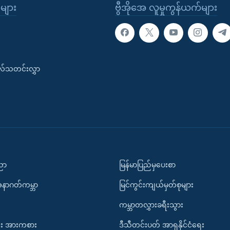
ုများ
ဗွီအိုအေ လူမှုကွန်ယက်များ
းလ်သတင်းလွှာ
ပညာ
မြန်မာပြည်မှပေးစာ
အနာဂတ်ကမ္ဘာ
မြင်ကွင်းကျယ်မှတ်စုများ
ကမ္ဘာတလွှားခရီးသွား
း အားကစား
ဒီသီတင်းပတ် အာရှနိုင်ငံရေး