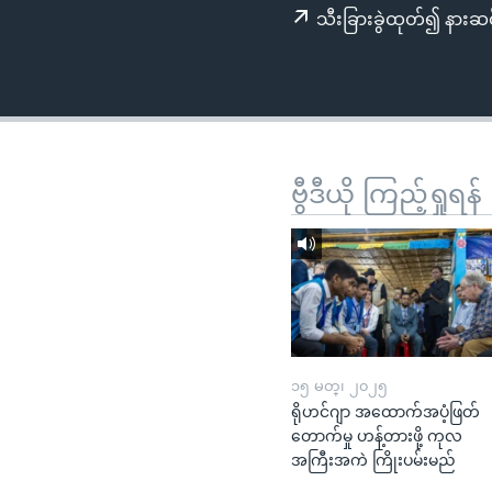
သုတပဒေသာ အင်္ဂလိပ်စာ
အ
သီးခြားခွဲထုတ်၍ နားဆင
ညွန်း
စာမျက်နှာ
သို့
ကျော်
ကြည့်
ရန်
ဗွီဒီယို ကြည့်ရှုရန်
ရှာဖွေ
ရန်
နေရာ
သို့
ကျော်
ရန်
၁၅ မတ္၊ ၂၀၂၅
ရိုဟင်ဂျာ အထောက်အပံ့ဖြတ်
တောက်မှု ဟန့်တားဖို့ ကုလ
အကြီးအကဲ ကြိုးပမ်းမည်