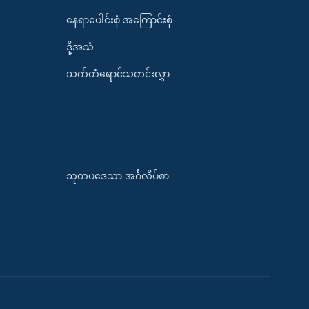
နေရာပေါင်းစုံ အကြောင်းစုံ
ဒို့အသံ
သက်တံရောင်သတင်းလွှာ
သုတပဒေသာ အင်္ဂလိပ်စာ