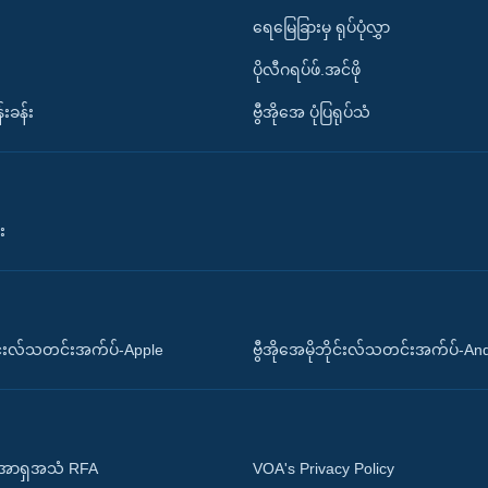
ရေမြေခြားမှ ရုပ်ပုံလွှာ
ပိုလီဂရပ်ဖ်.အင်ဖို
်းခန်း
ဗွီအိုအေ ပုံပြရုပ်သံ
း
ိုင်းလ်သတင်းအက်ပ်-Apple
ဗွီအိုအေမိုဘိုင်းလ်သတင်းအက်ပ်-An
 အာရှအသံ RFA
VOA's Privacy Policy