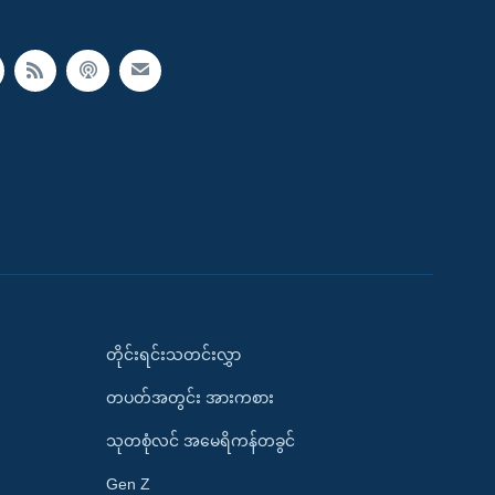
တိုင်းရင်းသတင်းလွှာ
တပတ်အတွင်း အားကစား
သုတစုံလင် အမေရိကန်တခွင်
Gen Z