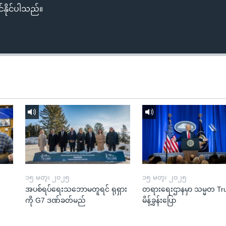
်နိုင်ပါသည်။
၁၅ မတ္၊ ၂၀၂၅
၁၅ မတ္၊ ၂၀၂၅
အပစ်ရပ်ရေးသဘောမတူရင် ရုရှား
တရားရေးဌာနမှာ သမ္မတ T
ကို G7 ဒဏ်ခတ်မည်
မိန့်ခွန်းပြော