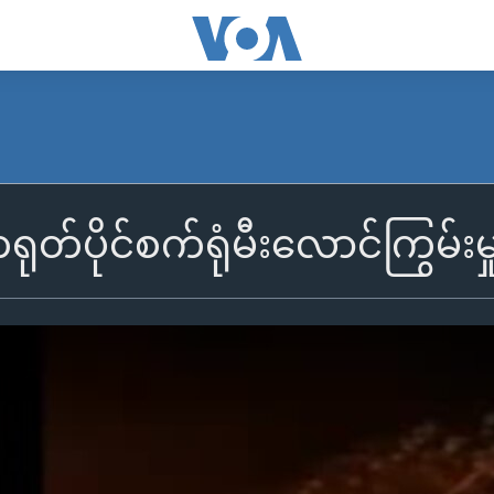
တ်ပိုင်စက်ရုံမီးလောင်ကြွမ်းမှ