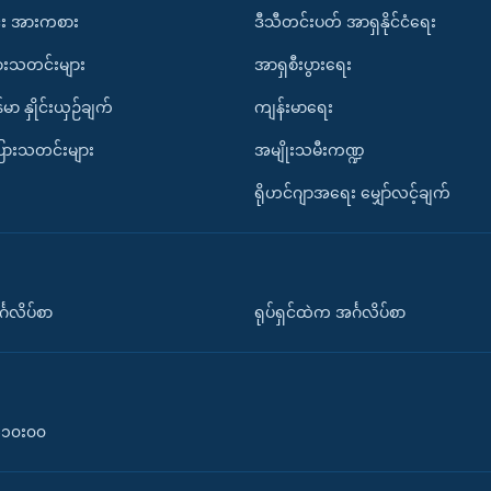
း အားကစား
ဒီသီတင်းပတ် အာရှနိုင်ငံရေး
ားသတင်းများ
အာရှစီးပွားရေး
်မာ နှိုင်းယှဉ်ချက်
ကျန်းမာရေး
ပြားသတင်းများ
အမျိုးသမီးကဏ္ဍ
ရိုဟင်ဂျာအရေး မျှော်လင့်ချက်
်္ဂလိပ်စာ
ရုပ်ရှင်ထဲက အင်္ဂလိပ်စာ
၀-၁၀း၀၀