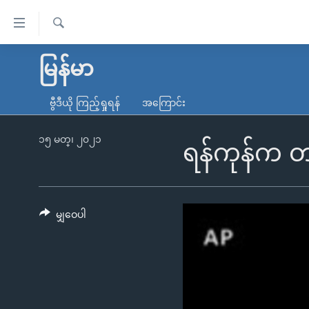
သုံး
ရ
ရှာဖွေ
လွယ်ကူ
မူလစာမျက်နှာ
မြန်မာ
ရ
စေ
မြန်မာ
လာ
ဗွီဒီယို ကြည့်ရှုရန်
အကြောင်း
သည့်
ဒ်
ကမ္ဘာ့သတင်းများ
Link
ဗွီဒီယို
နိုင်ငံတကာ
၁၅ မတ္၊ ၂၀၂၁
ရန်ကုန်က တရု
များ
သတင်းလွတ်လပ်ခွင့်
အမေရိကန်
ပင်မ
ရပ်ဝန်းတခု လမ်းတခု အလွန်
တရုတ်
အကြောင်းအရာ
အင်္ဂလိပ်စာလေ့လာမယ်
အစ္စရေး-ပါလက်စတိုင်း
မျှဝေပါ
သို့
အပတ်စဉ်ကဏ္ဍများ
အမေရိကန်သုံးအီဒီယံ
ကျော်
ကြည့်
ရေဒီယိုနှင့်ရုပ်သံ အချက်အလက်များ
မကြေးမုံရဲ့ အင်္ဂလိပ်စာ
ရေဒီယို
ရန်
ရေဒီယို/တီဗွီအစီအစဉ်
ရုပ်ရှင်ထဲက အင်္ဂလိပ်စာ
တီဗွီ
ပင်မ