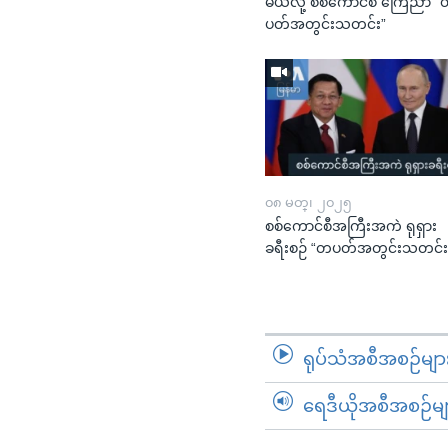
မယ်လို့ စစ်ကောင်စီ ကြေညာ 
ပတ်အတွင်းသတင်း”
၀၈ မတ္၊ ၂၀၂၅
စစ်ကောင်စီအကြီးအကဲ ရုရှား
ခရီးစဉ် “တပတ်အတွင်းသတင်း
ရုပ်သံအစီအစဉ်မျာ
ရေဒီယိုအစီအစဉ်မျ