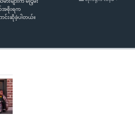
မားများက မီငြှိမ်း
EMBED
တ်အစိုးရက
ောင်းဆိုခဲ့ပါတယ်။