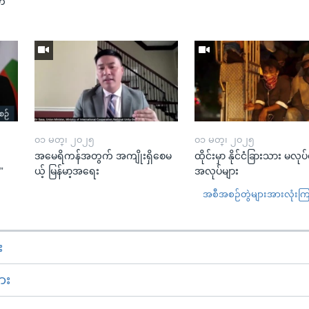
“တ
၀၁ မတ္၊ ၂၀၂၅
၀၁ မတ္၊ ၂၀၂၅
အမေရိကန်အတွက် အကျိုးရှိစေမ
ထိုင်းမှာ နိုင်ငံခြားသား မလုပ
”
ယ့် မြန်မာ့အရေး
အလုပ်များ
အစီအစဉ်တွဲများအားလုံးကြည့
း
ား