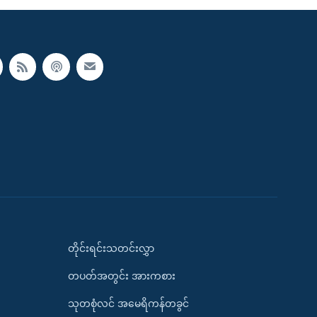
တိုင်းရင်းသတင်းလွှာ
တပတ်အတွင်း အားကစား
သုတစုံလင် အမေရိကန်တခွင်