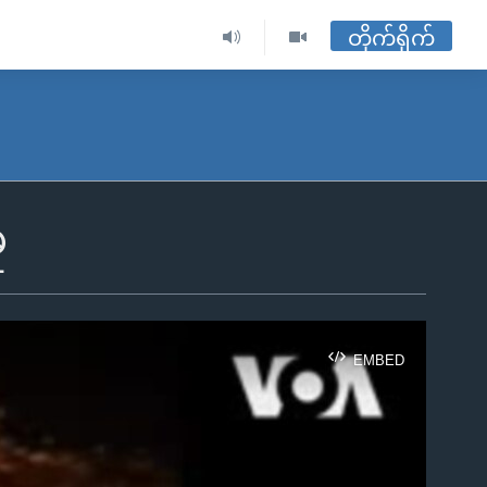
တိုက်ရိုက်
ု
EMBED