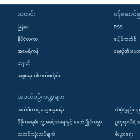
သတင်း
၀န်ဆောင်မှ
မြန်မာ
RSS
နိုင်ငံတကာ
ပေါ့ဒ်ကတ်စ်
အမေရိကန်
နေ့စဉ်အီးမေ
တရုတ်
အစ္စရေး-ပါလက်စတိုင်း
အပတ်စဉ်ကဏ္ဍများ
အယ်ဒီတာနဲ့ ဆွေးနွေးခန်း
သိပ္ပံနဲ့နည်း
ဒီမိုကရေစီ၊ လူ့အခွင့်အရေးနှင့် ခေတ်ပြိုင်ကမ္ဘာ
ဥတုရာသီနဲ့ 
သတင်းသုံးသပ်ချက်
စီးပွားရေး