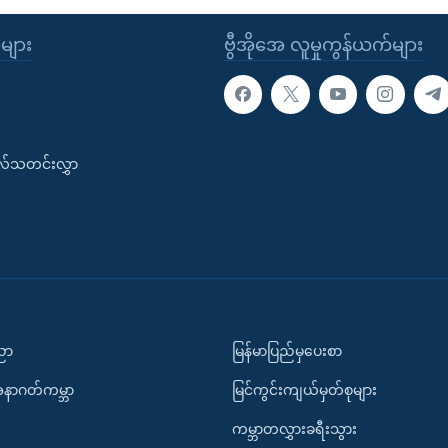
ုများ
ဗွီအိုအေ လူမှုကွန်ယက်များ
းလ်သတင်းလွှာ
ပညာ
မြန်မာပြည်မှပေးစာ
အနာဂတ်ကမ္ဘာ
မြင်ကွင်းကျယ်မှတ်စုများ
ကမ္ဘာတလွှားခရီးသွား