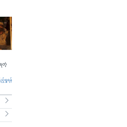
်ရတဲ့
်ရှုရန်