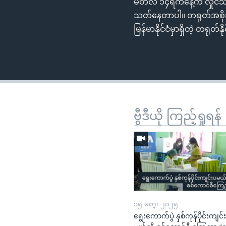
မတ်လ ၁၄ရက်နေ့က လှိုင်သာယ
သတ်နေတာပါ။ တရုတ်အစိုးရ
မြန်မာနိုင်ငံမှာရှိတဲ့ တရ
ဗွီဒီယို ကြည့်ရှုရန်
၁၅ မတ္၊ ၂၀၂၅
ရွေးကောက်ပွဲ နှစ်ကုန်ပိုင်းကျင်