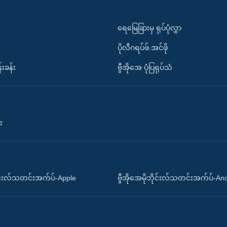
ရေမြေခြားမှ ရုပ်ပုံလွှာ
ပိုလီဂရပ်ဖ်.အင်ဖို
်းခန်း
ဗွီအိုအေ ပုံပြရုပ်သံ
း
ိုင်းလ်သတင်းအက်ပ်-Apple
ဗွီအိုအေမိုဘိုင်းလ်သတင်းအက်ပ်-An