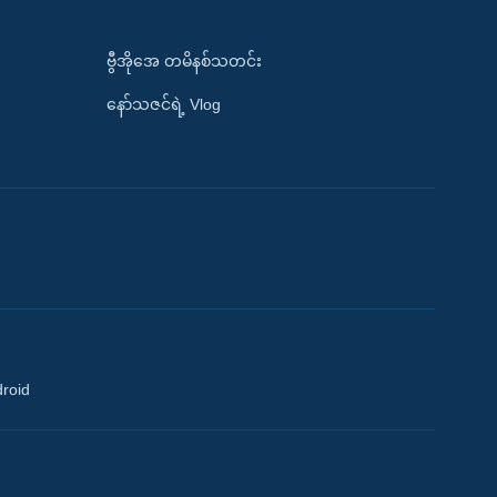
ဗွီအိုအေ တမိနစ်သတင်း
နော်သဇင်ရဲ့ Vlog
droid