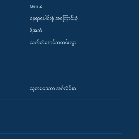
Gen Z
နေရာပေါင်းစုံ အကြောင်းစုံ
ဒို့အသံ
သက်တံရောင်သတင်းလွှာ
သုတပဒေသာ အင်္ဂလိပ်စာ