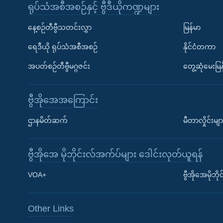
ရုပ်သံအစီအစဉ်နှင့် ဗွီဒီယိုကဏ္ဍများ
နေ့စဉ်တီဗွီသတင်းလွှာ
မြန်မာ
ရေဒီယို ရုပ်သံအစီအစဉ်
နိုင်ငံတကာ
အပတ်စဉ်တီဗွီမဂ္ဂဇင်း
တွေ့ဆုံမေးမြန
ဗွီအိုအေအကြောင်း
Learning English
ဌာနမိတ်ဆက်
မီတာလှိုင်းမျာ
ဗွီအိုအေ လူမှုကွန်ယက်များ
ဗွီအိုအေ မိုဘိုင်းလ်အက်ပ်များ ဒေါင်းလုတ်ယူရန်
VOA+
ဗွီအိုအေမိုဘ
Other Links
ဘာသာစကားများ