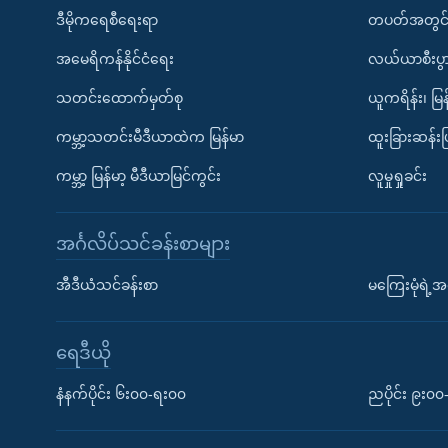
ဒီမိုကရေစီရေးရာ
တပတ်အတွင်
အမေရိကန်နိုင်ငံရေး
လယ်ယာစီးပွ
သတင်းထောက်မှတ်စု
ယူကရိန်း၊ မြန
ကမ္ဘာ့သတင်းမီဒီယာထဲက မြန်မာ
ထူးခြားဆန်း
ကမ္ဘာ့ မြန်မာ့ မီဒီယာမြင်ကွင်း
လူမှုရှုခင်း
အင်္ဂလိပ်သင်ခန်းစာများ
အီဒီယံသင်ခန်းစာ
မကြေးမုံရဲ့အင
ရေဒီယို
နံနက်ပိုင်း ၆း၀၀-ရး၀၀
ညပိုင်း ၉း၀