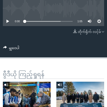
အ
သုတပဒေသာ အင်္ဂလိပ်စာ
ညွန်း
Learning English
No media source currently available
စာမျက်နှာ
သို့
ဗွီအိုအေ လူမှုကွန်ယက်များ
0:00
1:05
ကျော်
တိုက်ရိုက် လင့်ခ်
ကြည့်
ရန်
ဘာသာစကားများ
ရှာဖွေ
မျှဝေပါ
ရန်
နေရာ
သို့
ကျော်
ဗွီဒီယို ကြည့်ရှုရန်
ရန်