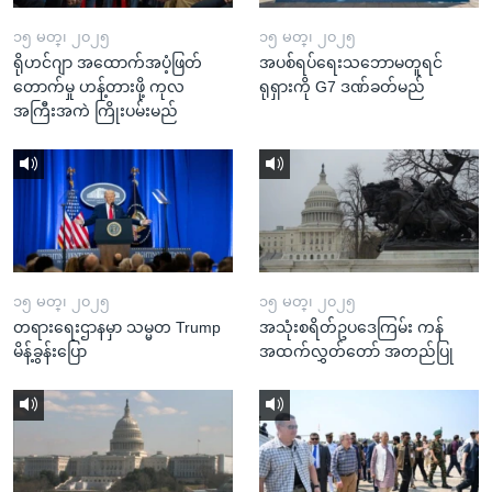
၁၅ မတ္၊ ၂၀၂၅
၁၅ မတ္၊ ၂၀၂၅
ရိုဟင်ဂျာ အထောက်အပံ့ဖြတ်
အပစ်ရပ်ရေးသဘောမတူရင်
တောက်မှု ဟန့်တားဖို့ ကုလ
ရုရှားကို G7 ဒဏ်ခတ်မည်
အကြီးအကဲ ကြိုးပမ်းမည်
၁၅ မတ္၊ ၂၀၂၅
၁၅ မတ္၊ ၂၀၂၅
တရားရေးဌာနမှာ သမ္မတ Trump
အသုံးစရိတ်ဥပဒေကြမ်း ကန်
မိန့်ခွန်းပြော
အထက်လွှတ်တော် အတည်ပြု