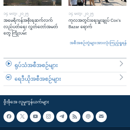
၁၄ မတ္၊ ၂၀၂၅
၁၄ မတ္၊ ၂၀၂၅
အမေရိကန်အစိုးရဆက်လက်
ကုလအတွင်းရေးမှူးချုပ် Cox's
လည်ပတ်ရေး လွှတ်တော်အမတ်
Bazar ရောက်
တွေ ကြိုးပမ်း
အစီအစဉ်တွဲများအားလုံးကြည့်ရှုရန်
ရုပ်သံအစီအစဉ်များ
ရေဒီယိုအစီအစဉ်များ
ဗွီအိုအေ လူမှုကွန်ယက်များ