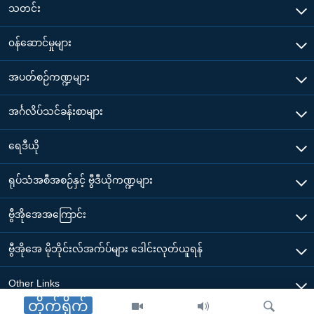
သတင်း
၀န်ဆောင်မှုများ
အပတ်စဉ်ကဏ္ဍများ
အင်္ဂလိပ်သင်ခန်းစာများ
ရေဒီယို
ရုပ်သံအစီအစဉ်နှင့် ဗွီဒီယိုကဏ္ဍများ
ဗွီအိုအေအကြောင်း
ဗွီအိုအေ မိုဘိုင်းလ်အက်ပ်များ ဒေါင်းလုတ်ယူရန်
Other Links
တိုက်ရိုက်