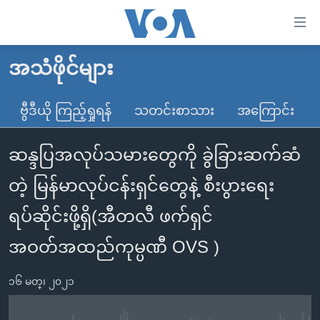
သုံး
ရ
လွယ်ကူ
အသံဖိုင်များ
မူလစာမျက်နှာ
စေ
မြန်မာ
ဗွီဒီယို ကြည့်ရှုရန်
သတင်းစာသား
အကြောင်း
သည့်
ကမ္ဘာ့သတင်းများ
Link
ဆန္ဒပြအလုပ်သမားတွေကို ခွဲခြားဆက်ဆံ
ဗွီဒီယို
နိုင်ငံတကာ
များ
သတင်းလွတ်လပ်ခွင့်
အမေရိကန်
တဲ့ မြန်မာလုပ်ငန်းရှင်တွေနဲ့ စီးပွားရေး
ပင်မ
ရပ်ဝန်းတခု လမ်းတခု အလွန်
တရုတ်
အကြောင်းအရာ
ရပ်ဆိုင်းဖို့ရှိ(အီတလီ ဖက်ရှင်
သို့
အင်္ဂလိပ်စာလေ့လာမယ်
အစ္စရေး-ပါလက်စတိုင်း
အဝတ်အထည်ကုမ္ပဏီ OVS )
ကျော်
အပတ်စဉ်ကဏ္ဍများ
အမေရိကန်သုံးအီဒီယံ
ကြည့်
ရေဒီယိုနှင့်ရုပ်သံ အချက်အလက်များ
မကြေးမုံရဲ့ အင်္ဂလိပ်စာ
ရေဒီယို
၁၆ မတ္၊ ၂၀၂၁
ရန်
ပင်မ
ရေဒီယို/တီဗွီအစီအစဉ်
ရုပ်ရှင်ထဲက အင်္ဂလိပ်စာ
တီဗွီ