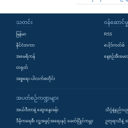
သတင်း
၀န်ဆောင်မှ
မြန်မာ
RSS
နိုင်ငံတကာ
ပေါ့ဒ်ကတ်စ်
အမေရိကန်
နေ့စဉ်အီးမေ
တရုတ်
အစ္စရေး-ပါလက်စတိုင်း
အပတ်စဉ်ကဏ္ဍများ
အယ်ဒီတာနဲ့ ဆွေးနွေးခန်း
သိပ္ပံနဲ့နည်း
ဒီမိုကရေစီ၊ လူ့အခွင့်အရေးနှင့် ခေတ်ပြိုင်ကမ္ဘာ
ဥတုရာသီနဲ့ 