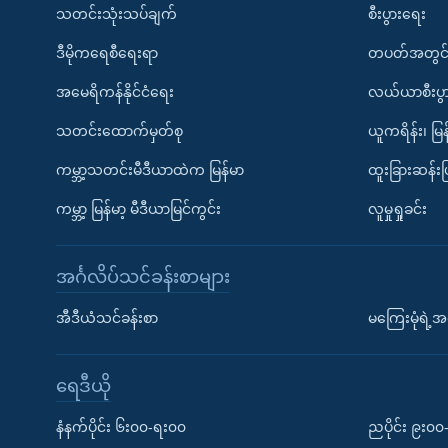
သတင်းသုံးသပ်ချက်
စီးပွားရေး
ဒီမိုကရေစီရေးရာ
တပတ်အတွင်
အမေရိကန်နိုင်ငံရေး
လယ်ယာစီးပွ
သတင်းထောက်မှတ်စု
ယူကရိန်း၊ မြန
ကမ္ဘာ့သတင်းမီဒီယာထဲက မြန်မာ
ထူးခြားဆန်း
ကမ္ဘာ့ မြန်မာ့ မီဒီယာမြင်ကွင်း
လူမှုရှုခင်း
အင်္ဂလိပ်သင်ခန်းစာများ
အီဒီယံသင်ခန်းစာ
မကြေးမုံရဲ့အင
ရေဒီယို
နံနက်ပိုင်း ၆း၀၀-ရး၀၀
ညပိုင်း ၉း၀