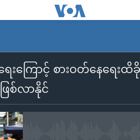
်ရေးကြောင့် စားဝတ်နေရေးထိခို
ုဖြစ်လာနိုင်
No media source currently availa