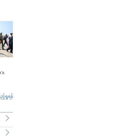
x's
်ရှုရန်