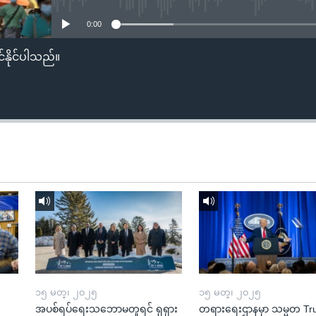
0:00
်နိုင်ပါသည်။
၁၅ မတ္၊ ၂၀၂၅
၁၅ မတ္၊ ၂၀၂၅
အပစ်ရပ်ရေးသဘောမတူရင် ရုရှား
တရားရေးဌာနမှာ သမ္မတ T