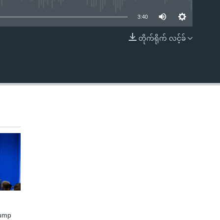
3:40
တိုက်ရိုက် လင့်ခ်
EMBED
rump