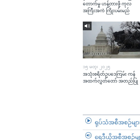
တောက်မှု ဟန့်တားဖို့ ကုလ
အကြီးအကဲ ကြိုးပမ်းမည်
၁၅ မတ္၊ ၂၀၂၅
အသုံးစရိတ်ဥပဒေကြမ်း ကန်
အထက်လွှတ်တော် အတည်ပြု
ရုပ်သံအစီအစဉ်မျာ
ရေဒီယိုအစီအစဉ်မျ