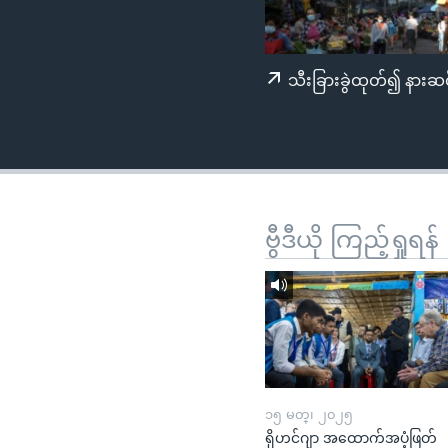
သုတပဒေသာ အင်္ဂလိပ်စာ
အ
ညွန်း
စာမျက်နှာ
သီးခြားခွဲထုတ်၍ နားဆင
သို့
ကျော်
ကြည့်
ရန်
ရှာဖွေ
ရန်
ဗွီဒီယို ကြည့်ရှုရန်
နေရာ
သို့
ကျော်
ရန်
၁၅ မတ္၊ ၂၀၂၅
ရိုဟင်ဂျာ အထောက်အပံ့ဖြတ်