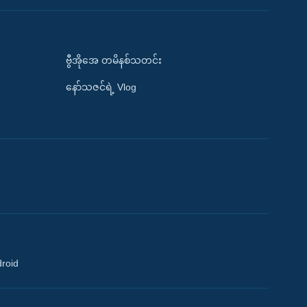
ဗွီအိုအေ တမိနစ်သတင်း
နော်သဇင်ရဲ့ Vlog
droid