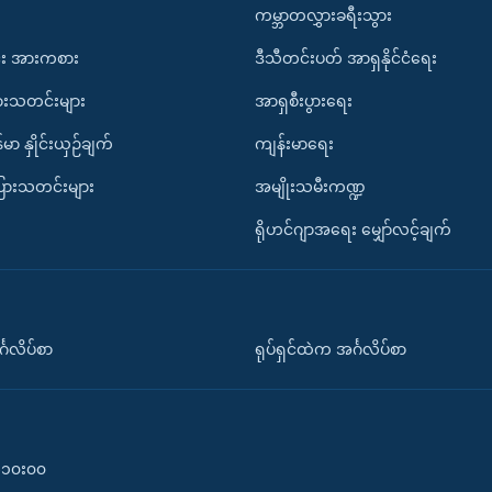
ကမ္ဘာတလွှားခရီးသွား
း အားကစား
ဒီသီတင်းပတ် အာရှနိုင်ငံရေး
ားသတင်းများ
အာရှစီးပွားရေး
်မာ နှိုင်းယှဉ်ချက်
ကျန်းမာရေး
ပြားသတင်းများ
အမျိုးသမီးကဏ္ဍ
ရိုဟင်ဂျာအရေး မျှော်လင့်ချက်
်္ဂလိပ်စာ
ရုပ်ရှင်ထဲက အင်္ဂလိပ်စာ
၀-၁၀း၀၀