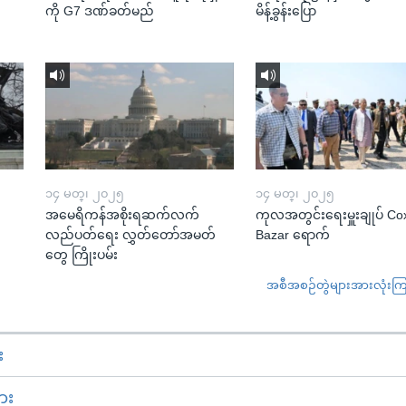
ကို G7 ဒဏ်ခတ်မည်
မိန့်ခွန်းပြော
၁၄ မတ္၊ ၂၀၂၅
၁၄ မတ္၊ ၂၀၂၅
အမေရိကန်အစိုးရဆက်လက်
ကုလအတွင်းရေးမှူးချုပ် Co
လည်ပတ်ရေး လွှတ်တော်အမတ်
Bazar ရောက်
တွေ ကြိုးပမ်း
အစီအစဉ်တွဲများအားလုံးကြည့
း
ား