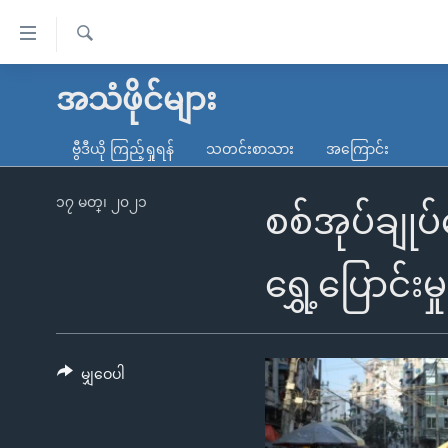
သုံး
ရ
ရှာဖွေ
လွယ်ကူ
မူလစာမျက်နှာ
အသံဖိုင်များ
ရ
စေ
မြန်မာ
လာ
ဗွီဒီယို ကြည့်ရှုရန်
သတင်းစာသား
အကြောင်း
သည့်
ဒ်
ကမ္ဘာ့သတင်းများ
Link
ဗွီဒီယို
နိုင်ငံတကာ
၁၇ မတ္၊ ၂၀၂၁
စစ်အုပ်ချုပ
များ
သတင်းလွတ်လပ်ခွင့်
အမေရိကန်
ပင်မ
ရပ်ဝန်းတခု လမ်းတခု အလွန်
တရုတ်
ရွှေ့ပြောင်းမှ
အကြောင်းအရာ
အင်္ဂလိပ်စာလေ့လာမယ်
အစ္စရေး-ပါလက်စတိုင်း
သို့
အပတ်စဉ်ကဏ္ဍများ
အမေရိကန်သုံးအီဒီယံ
ကျော်
ကြည့်
မျှဝေပါ
ရေဒီယိုနှင့်ရုပ်သံ အချက်အလက်များ
မကြေးမုံရဲ့ အင်္ဂလိပ်စာ
ရေဒီယို
ရန်
ရေဒီယို/တီဗွီအစီအစဉ်
ရုပ်ရှင်ထဲက အင်္ဂလိပ်စာ
တီဗွီ
ပင်မ