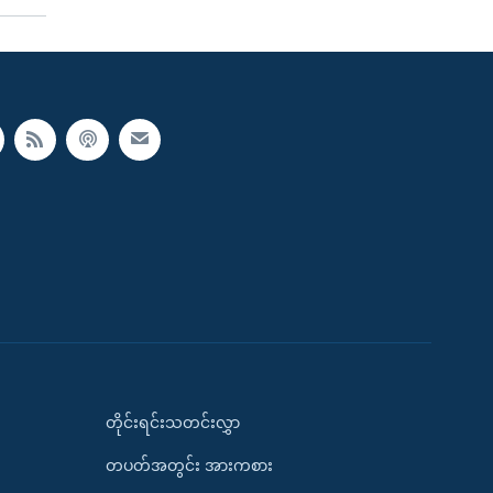
တိုင်းရင်းသတင်းလွှာ
တပတ်အတွင်း အားကစား