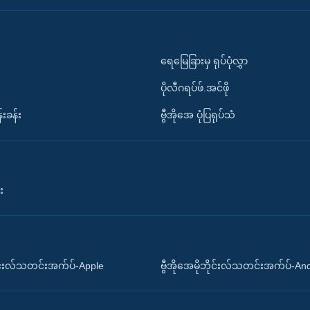
ရေမြေခြားမှ ရုပ်ပုံလွှာ
ပိုလီဂရပ်ဖ်.အင်ဖို
်းခန်း
ဗွီအိုအေ ပုံပြရုပ်သံ
း
ိုင်းလ်သတင်းအက်ပ်-Apple
ဗွီအိုအေမိုဘိုင်းလ်သတင်းအက်ပ်-An