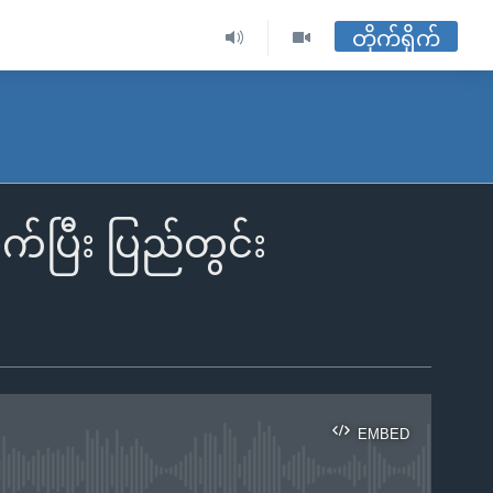
တိုက်ရိုက်
က်ပြီး ပြည်တွင်း
EMBED
ble