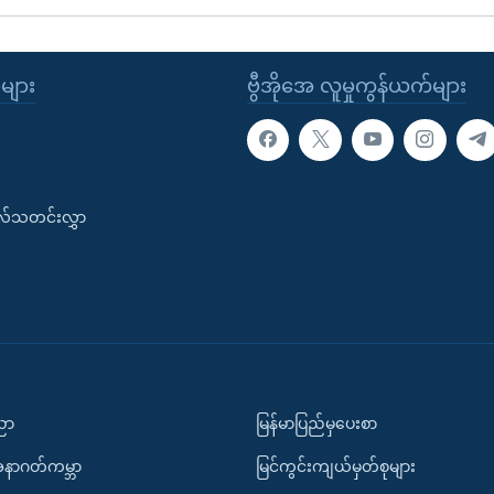
ုများ
ဗွီအိုအေ လူမှုကွန်ယက်များ
းလ်သတင်းလွှာ
ပညာ
မြန်မာပြည်မှပေးစာ
အနာဂတ်ကမ္ဘာ
မြင်ကွင်းကျယ်မှတ်စုများ