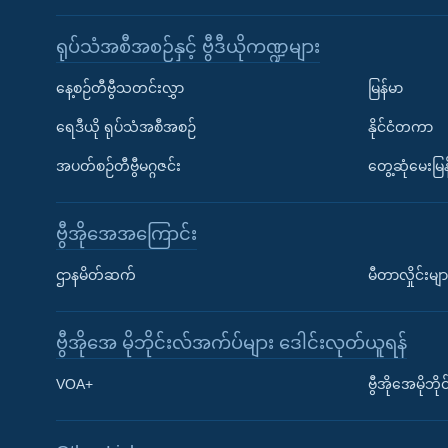
ရုပ်သံအစီအစဉ်နှင့် ဗွီဒီယိုကဏ္ဍများ
နေ့စဉ်တီဗွီသတင်းလွှာ
မြန်မာ
ရေဒီယို ရုပ်သံအစီအစဉ်
နိုင်ငံတကာ
အပတ်စဉ်တီဗွီမဂ္ဂဇင်း
တွေ့ဆုံမေးမြန
ဗွီအိုအေအကြောင်း
ဌာနမိတ်ဆက်
မီတာလှိုင်းမျာ
ဗွီအိုအေ မိုဘိုင်းလ်အက်ပ်များ ဒေါင်းလုတ်ယူရန်
Learning English
VOA+
ဗွီအိုအေမိုဘ
ဗွီအိုအေ လူမှုကွန်ယက်များ