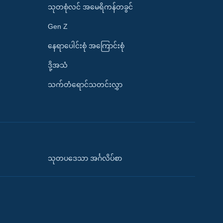
သုတစုံလင် အမေရိကန်တခွင်
Gen Z
နေရာပေါင်းစုံ အကြောင်းစုံ
ဒို့အသံ
သက်တံရောင်သတင်းလွှာ
သုတပဒေသာ အင်္ဂလိပ်စာ