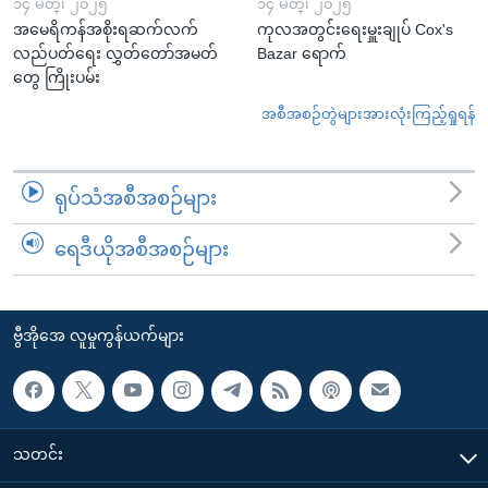
၁၄ မတ္၊ ၂၀၂၅
၁၄ မတ္၊ ၂၀၂၅
အမေရိကန်အစိုးရဆက်လက်
ကုလအတွင်းရေးမှူးချုပ် Cox's
လည်ပတ်ရေး လွှတ်တော်အမတ်
Bazar ရောက်
တွေ ကြိုးပမ်း
အစီအစဉ်တွဲများအားလုံးကြည့်ရှုရန်
ရုပ်သံအစီအစဉ်များ
ရေဒီယိုအစီအစဉ်များ
ဗွီအိုအေ လူမှုကွန်ယက်များ
သတင်း