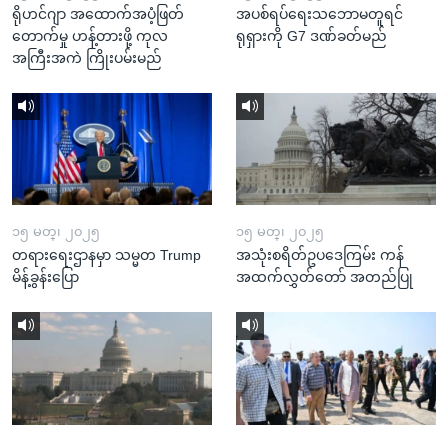
ရိုဟင်ဂျာ အထောက်အပံ့ဖြတ်
အပစ်ရပ်ရေးသဘောမတူရင်
တောက်မှု ဟန့်တားဖို့ ကုလ
ရုရှားကို G7 ဒဏ်ခတ်မည်
အကြီးအကဲ ကြိုးပမ်းမည်
၁၅ မတ္၊ ၂၀၂၅
၁၅ မတ္၊ ၂၀၂၅
တရားရေးဌာနမှာ သမ္မတ Trump
အသုံးစရိတ်ဥပဒေကြမ်း ကန်
မိန့်ခွန်းပြော
အထက်လွှတ်တော် အတည်ပြု