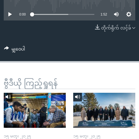
No media source currently available
အ
သုတပဒေသာ အင်္ဂလိပ်စာ
ညွန်း
Learning English
0:00
1:52
စာမျက်နှာ
သို့
ဗွီအိုအေ လူမှုကွန်ယက်များ
တိုက်ရိုက် လင့်ခ်
ကျော်
ကြည့်
မျှဝေပါ
ရန်
ဘာသာစကားများ
ရှာဖွေ
ရန်
နေရာ
ဗွီဒီယို ကြည့်ရှုရန်
သို့
ကျော်
ရန်
၁၅ မတ္၊ ၂၀၂၅
၁၅ မတ္၊ ၂၀၂၅