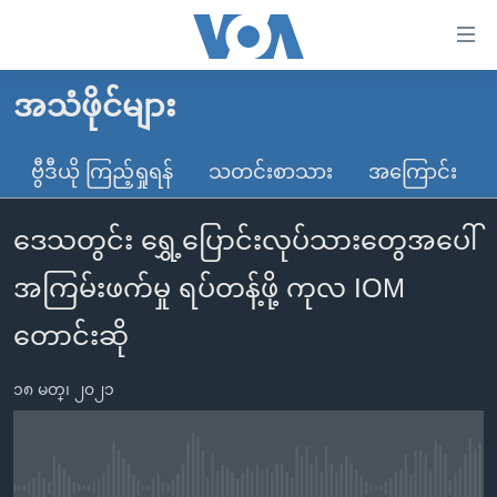
သုံး
ရ
လွယ်ကူ
အသံဖိုင်များ
မူလစာမျက်နှာ
စေ
မြန်မာ
ဗွီဒီယို ကြည့်ရှုရန်
သတင်းစာသား
အကြောင်း
သည့်
ကမ္ဘာ့သတင်းများ
Link
ဒေသတွင်း ရွှေ့ပြောင်းလုပ်သားတွေအပေါ်
ဗွီဒီယို
နိုင်ငံတကာ
များ
သတင်းလွတ်လပ်ခွင့်
အမေရိကန်
အကြမ်းဖက်မှု ရပ်တန့်ဖို့ ကုလ IOM
ပင်မ
ရပ်ဝန်းတခု လမ်းတခု အလွန်
တရုတ်
အကြောင်းအရာ
တောင်းဆို
သို့
အင်္ဂလိပ်စာလေ့လာမယ်
အစ္စရေး-ပါလက်စတိုင်း
ကျော်
၁၈ မတ္၊ ၂၀၂၁
အပတ်စဉ်ကဏ္ဍများ
အမေရိကန်သုံးအီဒီယံ
ကြည့်
ရေဒီယိုနှင့်ရုပ်သံ အချက်အလက်များ
မကြေးမုံရဲ့ အင်္ဂလိပ်စာ
ရေဒီယို
ရန်
ပင်မ
ရေဒီယို/တီဗွီအစီအစဉ်
ရုပ်ရှင်ထဲက အင်္ဂလိပ်စာ
တီဗွီ