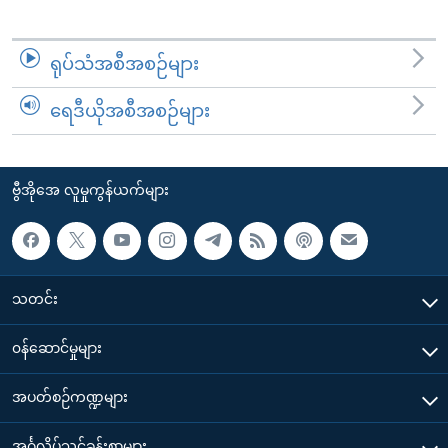
ရုပ်သံအစီအစဉ်များ
ရေဒီယိုအစီအစဉ်များ
ဗွီအိုအေ လူမှုကွန်ယက်များ
သတင်း
၀န်ဆောင်မှုများ
အပတ်စဉ်ကဏ္ဍများ
အင်္ဂလိပ်သင်ခန်းစာများ