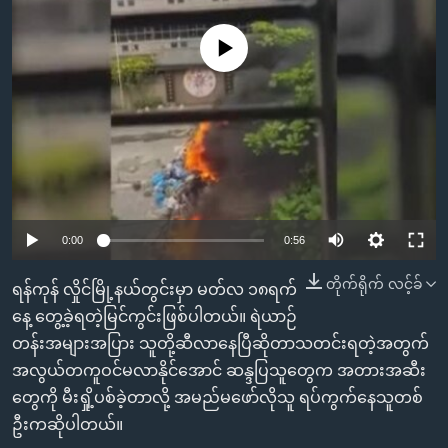
အ
သုတပဒေသာ အင်္ဂလိပ်စာ
ညွန်း
Learning English
No media source currently available
စာမျက်နှာ
သို့
ဗွီအိုအေ လူမှုကွန်ယက်များ
ကျော်
ကြည့်
ရန်
ဘာသာစကားများ
ရှာဖွေ
ရန်
0:00
0:56
နေရာ
သို့
တိုက်ရိုက် လင့်ခ်
ရန်ကုန် လှိုင်မြို့နယ်တွင်းမှာ မတ်လ ၁၈ရက်
ကျော်
နေ့ တွေ့ခဲ့ရတဲ့မြင်ကွင်းဖြစ်ပါတယ်။ ရဲယာဉ်
ရန်
တန်းအများအပြား သူတို့ဆီလာနေပြီဆိုတာသတင်းရတဲ့အတွက်
အလွယ်တကူဝင်မလာနိုင်အောင် ဆန္ဒပြသူတွေက အတားအဆီး
တွေကို မီးရှို့ပစ်ခဲ့တာလို့ အမည်မဖော်လိုသူ ရပ်ကွက်နေသူတစ်
ဦးကဆိုပါတယ်။