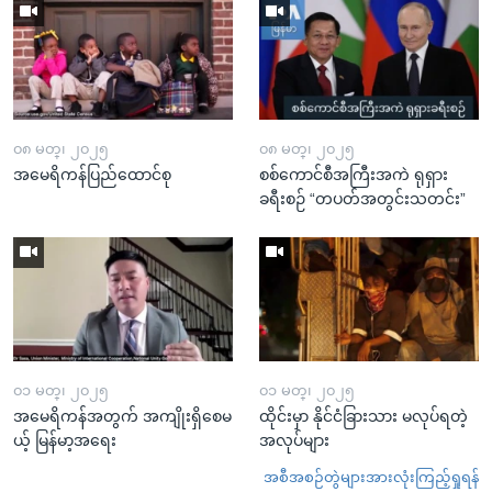
၀၈ မတ္၊ ၂၀၂၅
၀၈ မတ္၊ ၂၀၂၅
အမေရိကန်ပြည်ထောင်စု
စစ်ကောင်စီအကြီးအကဲ ရုရှား
ခရီးစဉ် “တပတ်အတွင်းသတင်း”
၀၁ မတ္၊ ၂၀၂၅
၀၁ မတ္၊ ၂၀၂၅
အမေရိကန်အတွက် အကျိုးရှိစေမ
ထိုင်းမှာ နိုင်ငံခြားသား မလုပ်ရတဲ့
ယ့် မြန်မာ့အရေး
အလုပ်များ
အစီအစဉ်တွဲများအားလုံးကြည့်ရှုရန်