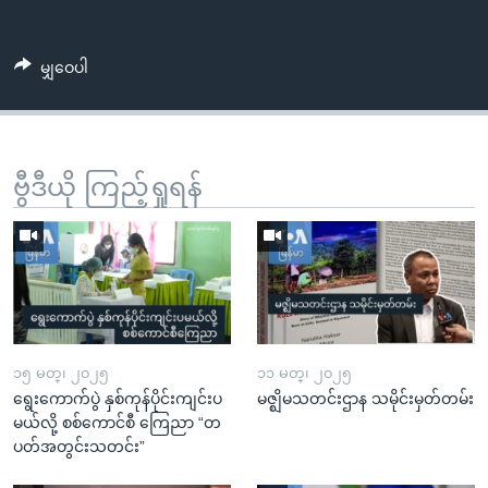
မျှဝေပါ
ဗွီဒီယို ကြည့်ရှုရန်
၁၅ မတ္၊ ၂၀၂၅
၁၁ မတ္၊ ၂၀၂၅
ရွေးကောက်ပွဲ နှစ်ကုန်ပိုင်းကျင်းပ
မဇ္ဈိမသတင်းဌာန သမိုင်းမှတ်တမ်း
မယ်လို့ စစ်ကောင်စီ ကြေညာ “တ
ပတ်အတွင်းသတင်း”