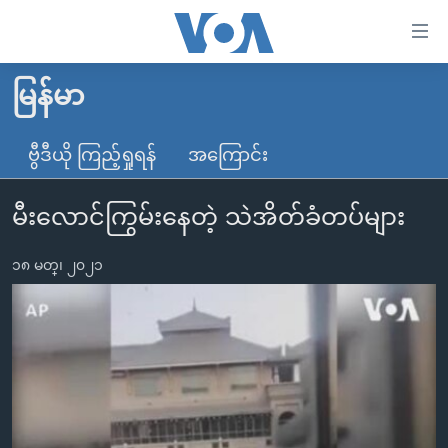
သုံး
ရ
လွယ်ကူ
မြန်မာ
မူလစာမျက်နှာ
စေ
မြန်မာ
ဗွီဒီယို ကြည့်ရှုရန်
အကြောင်း
သည့်
ကမ္ဘာ့သတင်းများ
Link
မီးလောင်ကြွမ်းနေတဲ့ သဲအိတ်ခံတပ်များ
ဗွီဒီယို
နိုင်ငံတကာ
များ
သတင်းလွတ်လပ်ခွင့်
အမေရိကန်
ပင်မ
၁၈ မတ္၊ ၂၀၂၁
ရပ်ဝန်းတခု လမ်းတခု အလွန်
တရုတ်
အကြောင်းအရာ
သို့
အင်္ဂလိပ်စာလေ့လာမယ်
အစ္စရေး-ပါလက်စတိုင်း
ကျော်
အပတ်စဉ်ကဏ္ဍများ
အမေရိကန်သုံးအီဒီယံ
ကြည့်
ရေဒီယိုနှင့်ရုပ်သံ အချက်အလက်များ
မကြေးမုံရဲ့ အင်္ဂလိပ်စာ
ရေဒီယို
ရန်
ပင်မ
ရေဒီယို/တီဗွီအစီအစဉ်
ရုပ်ရှင်ထဲက အင်္ဂလိပ်စာ
တီဗွီ