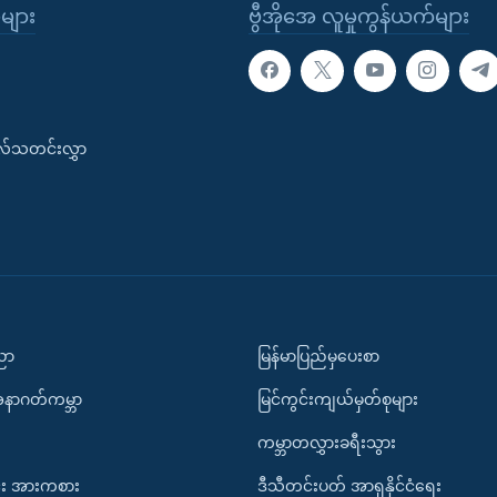
ုများ
ဗွီအိုအေ လူမှုကွန်ယက်များ
းလ်သတင်းလွှာ
ပညာ
မြန်မာပြည်မှပေးစာ
အနာဂတ်ကမ္ဘာ
မြင်ကွင်းကျယ်မှတ်စုများ
ကမ္ဘာတလွှားခရီးသွား
း အားကစား
ဒီသီတင်းပတ် အာရှနိုင်ငံရေး