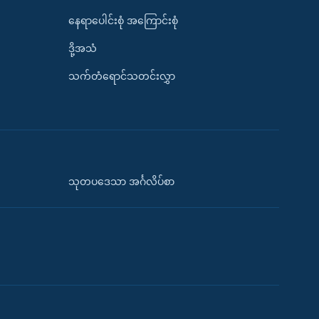
နေရာပေါင်းစုံ အကြောင်းစုံ
ဒို့အသံ
သက်တံရောင်သတင်းလွှာ
သုတပဒေသာ အင်္ဂလိပ်စာ