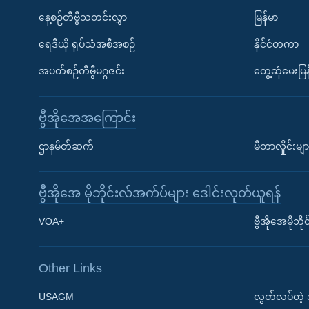
နေ့စဉ်တီဗွီသတင်းလွှာ
မြန်မာ
ရေဒီယို ရုပ်သံအစီအစဉ်
နိုင်ငံတကာ
အပတ်စဉ်တီဗွီမဂ္ဂဇင်း
တွေ့ဆုံမေးမြန
ဗွီအိုအေအကြောင်း
ဌာနမိတ်ဆက်
မီတာလှိုင်းမျာ
ဗွီအိုအေ မိုဘိုင်းလ်အက်ပ်များ ဒေါင်းလုတ်ယူရန်
Learning English
VOA+
ဗွီအိုအေမိုဘ
ဗွီအိုအေ လူမှုကွန်ယက်များ
Other Links
USAGM
လွတ်လပ်တဲ့