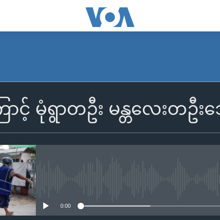
ောင့် မုံရွာတဦး မန္တလေးတဦးသ
No media source currently availa
0:00