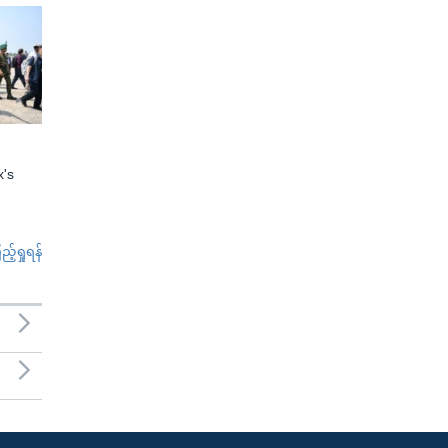
x's
်ရှုရန်