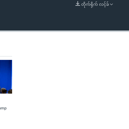
တိုက်ရိုက် လင့်ခ်
EMBED
rump