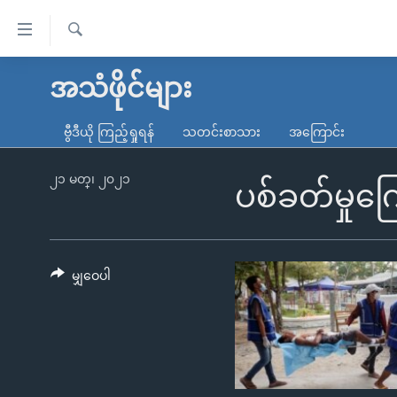
သုံး
ရ
ရှာဖွေ
လွယ်ကူ
မူလစာမျက်နှာ
အသံဖိုင်များ
ရ
စေ
မြန်မာ
လာ
ဗွီဒီယို ကြည့်ရှုရန်
သတင်းစာသား
အကြောင်း
သည့်
ဒ်
ကမ္ဘာ့သတင်းများ
Link
ဗွီဒီယို
နိုင်ငံတကာ
၂၁ မတ္၊ ၂၀၂၁
ပစ်ခတ်မှုကြ
များ
သတင်းလွတ်လပ်ခွင့်
အမေရိကန်
ပင်မ
ရပ်ဝန်းတခု လမ်းတခု အလွန်
တရုတ်
အကြောင်းအရာ
အင်္ဂလိပ်စာလေ့လာမယ်
အစ္စရေး-ပါလက်စတိုင်း
မျှဝေပါ
သို့
အပတ်စဉ်ကဏ္ဍများ
အမေရိကန်သုံးအီဒီယံ
ကျော်
ကြည့်
ရေဒီယိုနှင့်ရုပ်သံ အချက်အလက်များ
မကြေးမုံရဲ့ အင်္ဂလိပ်စာ
ရေဒီယို
ရန်
ရေဒီယို/တီဗွီအစီအစဉ်
ရုပ်ရှင်ထဲက အင်္ဂလိပ်စာ
တီဗွီ
ပင်မ