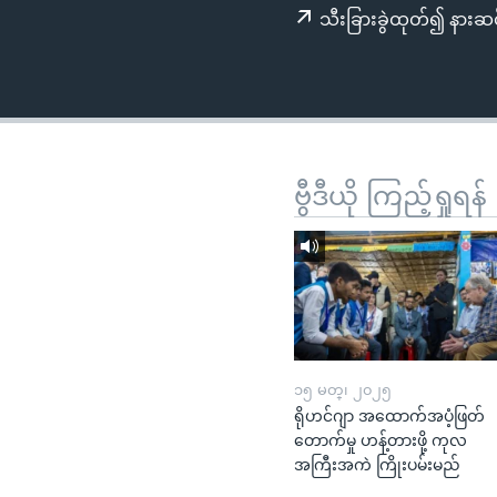
သုတပဒေသာ အင်္ဂလိပ်စာ
အ
သီးခြားခွဲထုတ်၍ နားဆင
ညွန်း
စာမျက်နှာ
သို့
ကျော်
ကြည့်
ရန်
ဗွီဒီယို ကြည့်ရှုရန်
ရှာဖွေ
ရန်
နေရာ
သို့
ကျော်
ရန်
၁၅ မတ္၊ ၂၀၂၅
ရိုဟင်ဂျာ အထောက်အပံ့ဖြတ်
တောက်မှု ဟန့်တားဖို့ ကုလ
အကြီးအကဲ ကြိုးပမ်းမည်