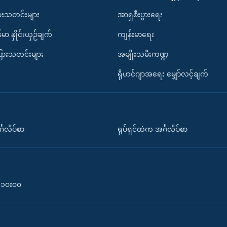
ားသတင်းများ
အာရှစီးပွားရေး
်မာ နှိုင်းယှဉ်ချက်
ကျန်းမာရေး
ပြားသတင်းများ
အမျိုးသမီးကဏ္ဍ
ရိုဟင်ဂျာအရေး မျှော်လင့်ချက်
်္ဂလိပ်စာ
ရုပ်ရှင်ထဲက အင်္ဂလိပ်စာ
၀-၁၀း၀၀