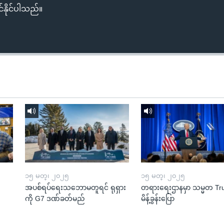
်နိုင်ပါသည်။
၁၅ မတ္၊ ၂၀၂၅
၁၅ မတ္၊ ၂၀၂၅
အပစ်ရပ်ရေးသဘောမတူရင် ရုရှား
တရားရေးဌာနမှာ သမ္မတ T
ကို G7 ဒဏ်ခတ်မည်
မိန့်ခွန်းပြော