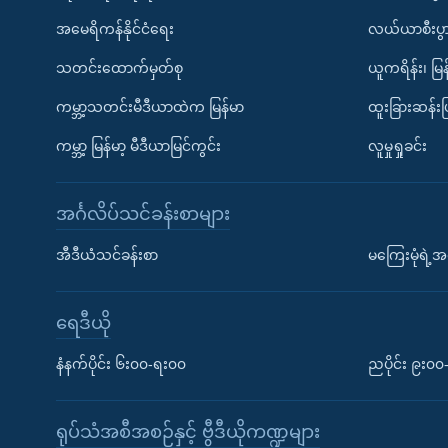
အမေရိကန်နိုင်ငံရေး
လယ်ယာစီးပွ
သတင်းထောက်မှတ်စု
ယူကရိန်း၊ မြန
ကမ္ဘာ့သတင်းမီဒီယာထဲက မြန်မာ
ထူးခြားဆန်း
ကမ္ဘာ့ မြန်မာ့ မီဒီယာမြင်ကွင်း
လူမှုရှုခင်း
အင်္ဂလိပ်သင်ခန်းစာများ
အီဒီယံသင်ခန်းစာ
မကြေးမုံရဲ့အင
ရေဒီယို
နံနက်ပိုင်း ၆း၀၀-ရး၀၀
ညပိုင်း ၉း၀
ရုပ်သံအစီအစဉ်နှင့် ဗွီဒီယိုကဏ္ဍများ