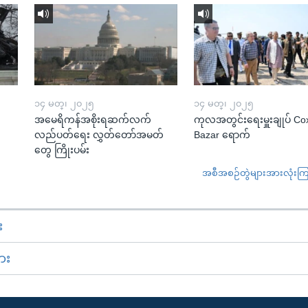
၁၄ မတ္၊ ၂၀၂၅
၁၄ မတ္၊ ၂၀၂၅
အမေရိကန်အစိုးရဆက်လက်
ကုလအတွင်းရေးမှူးချုပ် Co
လည်ပတ်ရေး လွှတ်တော်အမတ်
Bazar ရောက်
တွေ ကြိုးပမ်း
အစီအစဉ်တွဲများအားလုံးကြည့
း
ား