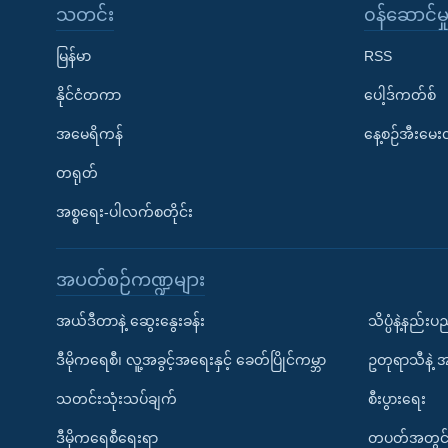
သတင်း
၀န်ဆောင်မှ
မြန်မာ
RSS
နိုင်ငံတကာ
ပေါ့ဒ်ကတ်စ်
အမေရိကန်
နေ့စဉ်အီးမေ
တရုတ်
အစ္စရေး-ပါလက်စတိုင်း
အပတ်စဉ်ကဏ္ဍများ
အယ်ဒီတာနဲ့ ဆွေးနွေးခန်း
သိပ္ပံနဲ့နည်း
ဒီမိုကရေစီ၊ လူ့အခွင့်အရေးနှင့် ခေတ်ပြိုင်ကမ္ဘာ
ဥတုရာသီနဲ့ 
သတင်းသုံးသပ်ချက်
စီးပွားရေး
ဒီမိုကရေစီရေးရာ
တပတ်အတွင်