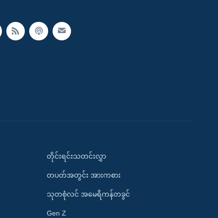
တိုင်းရင်းသတင်းလွှာ
တပတ်အတွင်း အားကစား
သုတစုံလင် အမေရိကန်တခွင်
Gen Z