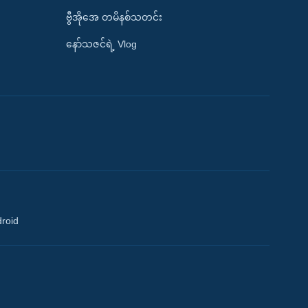
ဗွီအိုအေ တမိနစ်သတင်း
နော်သဇင်ရဲ့ Vlog
droid