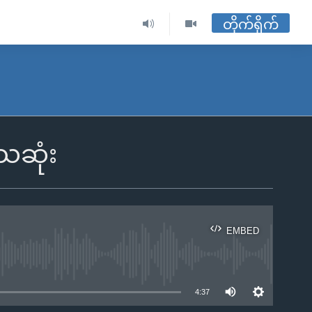
တိုက်ရိုက်
ေဆုံး
EMBED
ble
4:37