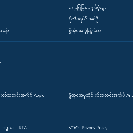
ရေမြေခြားမှ ရုပ်ပုံလွှာ
ပိုလီဂရပ်ဖ်.အင်ဖို
်းခန်း
ဗွီအိုအေ ပုံပြရုပ်သံ
း
ိုင်းလ်သတင်းအက်ပ်-Apple
ဗွီအိုအေမိုဘိုင်းလ်သတင်းအက်ပ်-An
 အာရှအသံ RFA
VOA's Privacy Policy