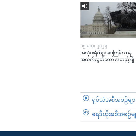
၁၅ မတ္၊ ၂၀၂၅
အသုံးစရိတ်ဥပဒေကြမ်း ကန်
အထက်လွှတ်တော် အတည်ပြု
ရုပ်သံအစီအစဉ်မျာ
ရေဒီယိုအစီအစဉ်မျ