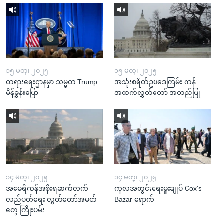
၁၅ မတ္၊ ၂၀၂၅
၁၅ မတ္၊ ၂၀၂၅
တရားရေးဌာနမှာ သမ္မတ Trump
အသုံးစရိတ်ဥပဒေကြမ်း ကန်
မိန့်ခွန်းပြော
အထက်လွှတ်တော် အတည်ပြု
၁၄ မတ္၊ ၂၀၂၅
၁၄ မတ္၊ ၂၀၂၅
အမေရိကန်အစိုးရဆက်လက်
ကုလအတွင်းရေးမှူးချုပ် Cox's
လည်ပတ်ရေး လွှတ်တော်အမတ်
Bazar ရောက်
တွေ ကြိုးပမ်း