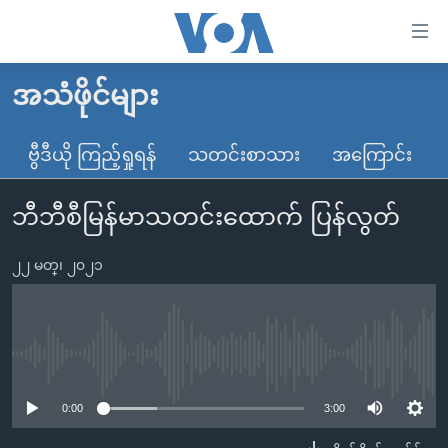
သုံး
ရ
လွယ်ကူ
အသံဖိုင်များ
မူလစာမျက်နှာ
စေ
မြန်မာ
ဗွီဒီယို ကြည့်ရှုရန်
သတင်းစာသား
အကြောင်း
သည့်
ကမ္ဘာ့သတင်းများ
Link
ဘီဘီစီမြန်မာသတင်းထောက် ပြန်လွတ်
ဗွီဒီယို
နိုင်ငံတကာ
များ
သတင်းလွတ်လပ်ခွင့်
အမေရိကန်
ပင်မ
၂၂ မတ္၊ ၂၀၂၁
ရပ်ဝန်းတခု လမ်းတခု အလွန်
တရုတ်
အကြောင်းအရာ
သို့
အင်္ဂလိပ်စာလေ့လာမယ်
အစ္စရေး-ပါလက်စတိုင်း
ကျော်
အပတ်စဉ်ကဏ္ဍများ
အမေရိကန်သုံးအီဒီယံ
No media source currently available
ကြည့်
ရေဒီယိုနှင့်ရုပ်သံ အချက်အလက်များ
မကြေးမုံရဲ့ အင်္ဂလိပ်စာ
ရေဒီယို
ရန်
0:00
3:00
ပင်မ
ရေဒီယို/တီဗွီအစီအစဉ်
ရုပ်ရှင်ထဲက အင်္ဂလိပ်စာ
တီဗွီ