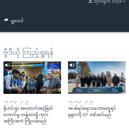
တိုက်ရိုက် လင့်ခ်
အ
သုတပဒေသာ အင်္ဂလိပ်စာ
ညွန်း
Learning English
စာမျက်နှာ
မျှဝေပါ
သို့
ဗွီအိုအေ လူမှုကွန်ယက်များ
ကျော်
ကြည့်
ရန်
ဗွီဒီယို ကြည့်ရှုရန်
ဘာသာစကားများ
ရှာဖွေ
ရန်
နေရာ
သို့
ကျော်
ရန်
၁၅ မတ္၊ ၂၀၂၅
၁၅ မတ္၊ ၂၀၂၅
ရိုဟင်ဂျာ အထောက်အပံ့ဖြတ်
အပစ်ရပ်ရေးသဘောမတူရင်
တောက်မှု ဟန့်တားဖို့ ကုလ
ရုရှားကို G7 ဒဏ်ခတ်မည်
အကြီးအကဲ ကြိုးပမ်းမည်