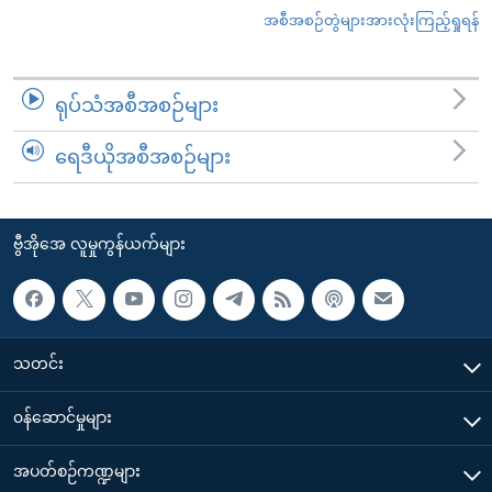
အစီအစဉ်တွဲများအားလုံးကြည့်ရှုရန်
ရုပ်သံအစီအစဉ်များ
ရေဒီယိုအစီအစဉ်များ
ဗွီအိုအေ လူမှုကွန်ယက်များ
သတင်း
၀န်ဆောင်မှုများ
အပတ်စဉ်ကဏ္ဍများ