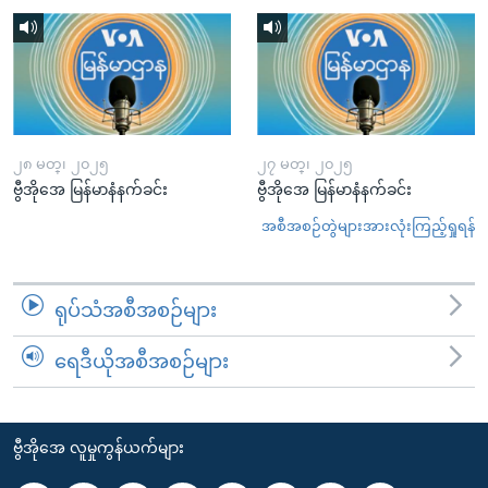
၂၈ မတ္၊ ၂၀၂၅
၂၇ မတ္၊ ၂၀၂၅
ဗွီအိုအေ မြန်မာနံနက်ခင်း
ဗွီအိုအေ မြန်မာနံနက်ခင်း
အစီအစဉ်တွဲများအားလုံးကြည့်ရှုရန်
ရုပ်သံအစီအစဉ်များ
ရေဒီယိုအစီအစဉ်များ
ဗွီအိုအေ လူမှုကွန်ယက်များ