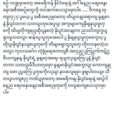
စဉ် ကဏ္ဍမှာတော့ အမေရိကန် နိုင်ငံရေးနဲ့ အင်္ဂါနေ့ည ဆွေးနွေး
ခန်းအစီအစဉ်တွေကို တင်ဆက်ပေးသွားမှာပါ။ ...... ဒီကနေ့ ထု
တျလှှင့ျမယ့ျ အစီအစဉျမှာတော့ ထိပျတနျးရောကျ မွနျမာ
နဲ့ နိုငျငံတကာ သတငျးတှအေပွငျ၊ အကွမျးဖကျနှိမျနငျးမှုတှ
ကေို ထိပျတိုကျရငျဆိုငျနတေဲ့ နိုငျငံအဝနျးက ညသပိတျလှုပျ
ရှားမှုသတငျး၊ ဆန်ဒပွသူတှအေပေါျ နှိမျနငျးမှုတှကွေောင့ျ
ထိုငျးနိုငျငံနယျစပျတှကေို တိမျးရှောငျသူတှေ တိုးလာနတေဲ့သ
တငျး၊ ကုလသမဂ်ဂ လုံခွုံရေးကောငျစီ အလှည့ျကြဥက်ကဋ်ဌ
ဗီယကျနမျ နိုငျငံရဲ့ မွနျမာ့အရေး ရပျတညျခကြျနဲ့ နိုငျငံ
တကာ သတငျးမီဒီယာတှမှော မွနျမာနိုငျငံအကွောငျး ကောကျနှု
တျ ဖောျပွခကြျတှကေိုလညျး နားဆငျရမှာ ဖွဈပါတယျ။ သီ
တငျးပတျစဉျ ကဏ်ဍမှာတော့ အမရေိကနျ နိုငျငံရေးနဲ့ အငျ်ဂါ
နေ့ည ဆှေးနှေးခနျးအစီအစဉျတှကေို တငျဆကျပေးသှားမှာ
ပါ။