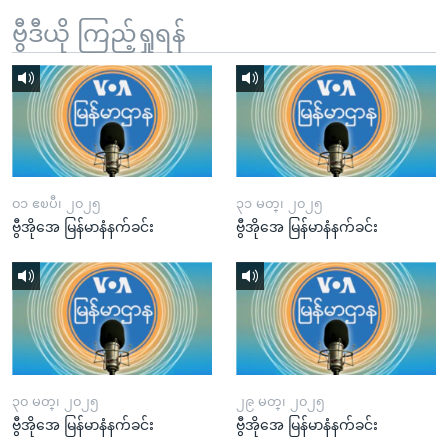
ဗွီဒီယို ကြည့်ရှုရန်
၀၁ ဧၿပီ၊ ၂၀၂၅
၃၁ မတ္၊ ၂၀၂၅
ဗွီအိုအေ မြန်မာနံနက်ခင်း
ဗွီအိုအေ မြန်မာနံနက်ခင်း
၃၀ မတ္၊ ၂၀၂၅
၂၉ မတ္၊ ၂၀၂၅
ဗွီအိုအေ မြန်မာနံနက်ခင်း
ဗွီအိုအေ မြန်မာနံနက်ခင်း