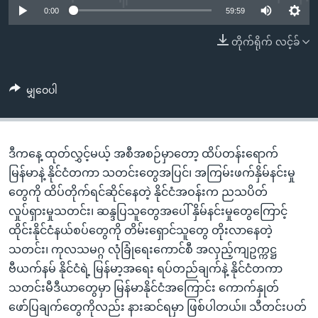
အ
0:00
59:59
သုတပဒေသာ အင်္ဂလိပ်စာ
ညွန်း
Learning English
တိုက်ရိုက် လင့်ခ်
စာမျက်နှာ
သို့
ဗွီအိုအေ လူမှုကွန်ယက်များ
ကျော်
မျှဝေပါ
ကြည့်
ရန်
ဘာသာစကားများ
ရှာဖွေ
ဒီကနေ့ ထုတ်လွှင့်မယ့် အစီအစဉ်မှာတော့ ထိပ်တန်းရောက်
ရန်
မြန်မာနဲ့ နိုင်ငံတကာ သတင်းတွေအပြင်၊ အကြမ်းဖက်နှိမ်နင်းမှု
နေရာ
တွေကို ထိပ်တိုက်ရင်ဆိုင်နေတဲ့ နိုင်ငံအဝန်းက ညသပိတ်
သို့
လှုပ်ရှားမှုသတင်း၊ ဆန္ဒပြသူတွေအပေါ် နှိမ်နင်းမှုတွေကြောင့်
ကျော်
ထိုင်းနိုင်ငံနယ်စပ်တွေကို တိမ်းရှောင်သူတွေ တိုးလာနေတဲ့
ရန်
သတင်း၊ ကုလသမဂ္ဂ လုံခြုံရေးကောင်စီ အလှည့်ကျဥက္ကဋ္ဌ
ဗီယက်နမ် နိုင်ငံရဲ့ မြန်မာ့အရေး ရပ်တည်ချက်နဲ့ နိုင်ငံတကာ
သတင်းမီဒီယာတွေမှာ မြန်မာနိုင်ငံအကြောင်း ကောက်နှုတ်
ဖော်ပြချက်တွေကိုလည်း နားဆင်ရမှာ ဖြစ်ပါတယ်။ သီတင်းပတ်