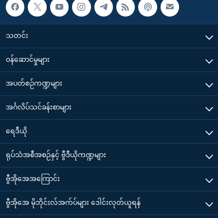
သတင်း
၀န်ဆောင်မှုများ
အပတ်စဉ်ကဏ္ဍများ
အင်္ဂလိပ်သင်ခန်းစာများ
ရေဒီယို
ရုပ်သံအစီအစဉ်နှင့် ဗွီဒီယိုကဏ္ဍများ
ဗွီအိုအေအကြောင်း
ဗွီအိုအေ မိုဘိုင်းလ်အက်ပ်များ ဒေါင်းလုတ်ယူရန်