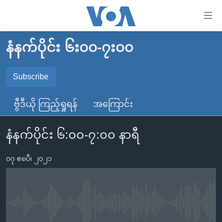
သုံး
ရ
လွယ်ကူ
နံနက်ပိုင်း ၆း၀၀-၇း၀၀
မူလစာမျက်နှာ
စေ
မြန်မာ
Subscribe
သည့်
SUBSCRIBE
ကမ္ဘာ့သတင်းများ
Link
ဗွီဒီယို ကြည့်ရှုရန်
အကြောင်း
ဗွီဒီယို
နိုင်ငံတကာ
များ
Spotify
သတင်းလွတ်လပ်ခွင့်
အမေရိကန်
ပင်မ
နံနက်ပိုင်း ၆:၀၀-၇:၀၀ နာရီ
ရပ်ဝန်းတခု လမ်းတခု အလွန်
တရုတ်
အကြောင်းအရာ
ရယူရန်
သို့
၀၇ ဧၿပီ၊ ၂၀၂၁
အင်္ဂလိပ်စာလေ့လာမယ်
အစ္စရေး-ပါလက်စတိုင်း
ကျော်
အပတ်စဉ်ကဏ္ဍများ
အမေရိကန်သုံးအီဒီယံ
ကြည့်
ရေဒီယိုနှင့်ရုပ်သံ အချက်အလက်များ
မကြေးမုံရဲ့ အင်္ဂလိပ်စာ
ရေဒီယို
ရန်
No media source currently available
ပင်မ
ရေဒီယို/တီဗွီအစီအစဉ်
ရုပ်ရှင်ထဲက အင်္ဂလိပ်စာ
တီဗွီ