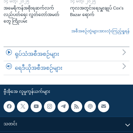
၁၄ မတ္၊ ၂၀၂၅
၁၄ မတ္၊ ၂၀၂၅
အမေရိကန်အစိုးရဆက်လက်
ကုလအတွင်းရေးမှူးချုပ် Cox's
လည်ပတ်ရေး လွှတ်တော်အမတ်
Bazar ရောက်
တွေ ကြိုးပမ်း
အစီအစဉ်တွဲများအားလုံးကြည့်ရှုရန်
ရုပ်သံအစီအစဉ်များ
ရေဒီယိုအစီအစဉ်များ
ဗွီအိုအေ လူမှုကွန်ယက်များ
သတင်း