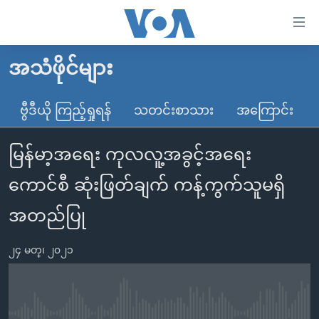
သုံး
ရ
လွယ်ကူ
အသံဖိုင်များ
မူလစာမျက်နှာ
စေ
မြန်မာ
ဗွီဒီယို ကြည့်ရှုရန်
သတင်းစာသား
အကြောင်း
သည့်
ကမ္ဘာ့သတင်းများ
Link
မြန်မာ့အရေး ကုလလူ့အခွင့်အရေး
ဗွီဒီယို
နိုင်ငံတကာ
များ
သတင်းလွတ်လပ်ခွင့်
အမေရိကန်
ကောင်စီ ဆုံးဖြတ်ချက် ကန့်ကွက်သူမရှိ
ပင်မ
ရပ်ဝန်းတခု လမ်းတခု အလွန်
တရုတ်
အကြောင်းအရာ
အတည်ပြု
သို့
အင်္ဂလိပ်စာလေ့လာမယ်
အစ္စရေး-ပါလက်စတိုင်း
ကျော်
၂၄ မတ္၊ ၂၀၂၁
အပတ်စဉ်ကဏ္ဍများ
အမေရိကန်သုံးအီဒီယံ
ကြည့်
ရေဒီယိုနှင့်ရုပ်သံ အချက်အလက်များ
မကြေးမုံရဲ့ အင်္ဂလိပ်စာ
ရေဒီယို
ရန်
ပင်မ
ရေဒီယို/တီဗွီအစီအစဉ်
ရုပ်ရှင်ထဲက အင်္ဂလိပ်စာ
တီဗွီ