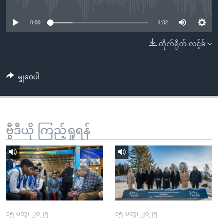
No media source currently available
အ
သုတပဒေသာ အင်္ဂလိပ်စာ
ညွန်း
Learning English
0:00
4:32
စာမျက်နှာ
သို့
ဗွီအိုအေ လူမှုကွန်ယက်များ
တိုက်ရိုက် လင့်ခ်
ကျော်
ကြည့်
မျှဝေပါ
ရန်
ဘာသာစကားများ
ရှာဖွေ
ရန်
နေရာ
ဗွီဒီယို ကြည့်ရှုရန်
သို့
ကျော်
ရန်
၁၅ မတ္၊ ၂၀၂၅
၁၅ မတ္၊ ၂၀၂၅