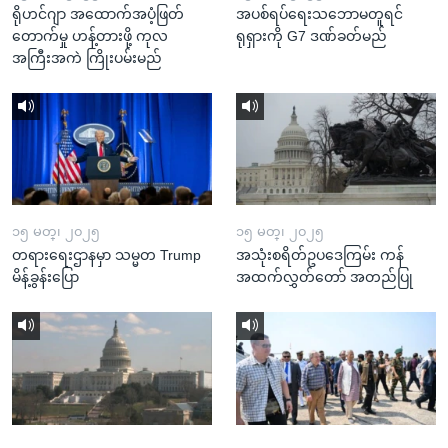
ရိုဟင်ဂျာ အထောက်အပံ့ဖြတ်
အပစ်ရပ်ရေးသဘောမတူရင်
တောက်မှု ဟန့်တားဖို့ ကုလ
ရုရှားကို G7 ဒဏ်ခတ်မည်
အကြီးအကဲ ကြိုးပမ်းမည်
၁၅ မတ္၊ ၂၀၂၅
၁၅ မတ္၊ ၂၀၂၅
တရားရေးဌာနမှာ သမ္မတ Trump
အသုံးစရိတ်ဥပဒေကြမ်း ကန်
မိန့်ခွန်းပြော
အထက်လွှတ်တော် အတည်ပြု