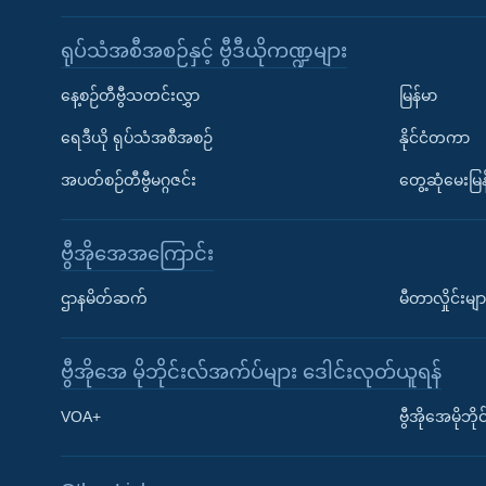
ရုပ်သံအစီအစဉ်နှင့် ဗွီဒီယိုကဏ္ဍများ
နေ့စဉ်တီဗွီသတင်းလွှာ
မြန်မာ
ရေဒီယို ရုပ်သံအစီအစဉ်
နိုင်ငံတကာ
အပတ်စဉ်တီဗွီမဂ္ဂဇင်း
တွေ့ဆုံမေးမြန
ဗွီအိုအေအကြောင်း
ဌာနမိတ်ဆက်
မီတာလှိုင်းမျာ
ဗွီအိုအေ မိုဘိုင်းလ်အက်ပ်များ ဒေါင်းလုတ်ယူရန်
Learning English
VOA+
ဗွီအိုအေမိုဘ
ဗွီအိုအေ လူမှုကွန်ယက်များ