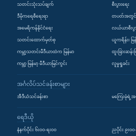
သတင်းသုံးသပ်ချက်
စီးပွားရေး
ဒီမိုကရေစီရေးရာ
တပတ်အတွင်
အမေရိကန်နိုင်ငံရေး
လယ်ယာစီးပွ
သတင်းထောက်မှတ်စု
ယူကရိန်း၊ မြန
ကမ္ဘာ့သတင်းမီဒီယာထဲက မြန်မာ
ထူးခြားဆန်း
ကမ္ဘာ့ မြန်မာ့ မီဒီယာမြင်ကွင်း
လူမှုရှုခင်း
အင်္ဂလိပ်သင်ခန်းစာများ
အီဒီယံသင်ခန်းစာ
မကြေးမုံရဲ့အင
ရေဒီယို
နံနက်ပိုင်း ၆း၀၀-ရး၀၀
ညပိုင်း ၉း၀