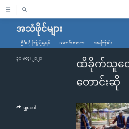
သုံး
ရ
ရှာဖွေ
လွယ်ကူ
မူလစာမျက်နှာ
အသံဖိုင်များ
ရ
စေ
မြန်မာ
လာ
ဗွီဒီယို ကြည့်ရှုရန်
သတင်းစာသား
အကြောင်း
သည့်
ဒ်
ကမ္ဘာ့သတင်းများ
Link
ဗွီဒီယို
နိုင်ငံတကာ
၃၀ မတ္၊ ၂၀၂၁
ထိခိုက်သူတ
များ
သတင်းလွတ်လပ်ခွင့်
အမေရိကန်
ပင်မ
ရပ်ဝန်းတခု လမ်းတခု အလွန်
တရုတ်
တောင်းဆို
အကြောင်းအရာ
အင်္ဂလိပ်စာလေ့လာမယ်
အစ္စရေး-ပါလက်စတိုင်း
သို့
အပတ်စဉ်ကဏ္ဍများ
အမေရိကန်သုံးအီဒီယံ
ကျော်
ကြည့်
မျှဝေပါ
ရေဒီယိုနှင့်ရုပ်သံ အချက်အလက်များ
မကြေးမုံရဲ့ အင်္ဂလိပ်စာ
ရေဒီယို
ရန်
ရေဒီယို/တီဗွီအစီအစဉ်
ရုပ်ရှင်ထဲက အင်္ဂလိပ်စာ
တီဗွီ
ပင်မ