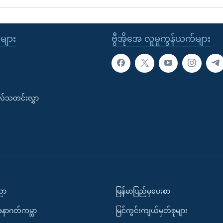
ုများ
ဗွီအိုအေ လူမှုကွန်ယက်များ
းလ်သတင်းလွှာ
ပညာ
မြန်မာပြည်မှပေးစာ
အနာဂတ်ကမ္ဘာ
မြင်ကွင်းကျယ်မှတ်စုများ