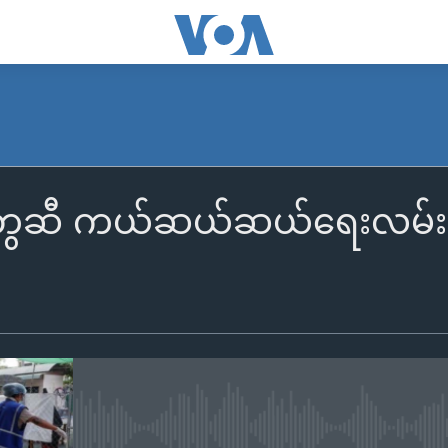
ွေဆီ ကယ်ဆယ်ဆယ်ရေးလမ်းဖွင့်ပ
No media source currently availa