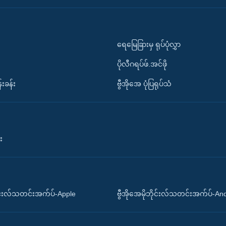
ရေမြေခြားမှ ရုပ်ပုံလွှာ
ပိုလီဂရပ်ဖ်.အင်ဖို
်းခန်း
ဗွီအိုအေ ပုံပြရုပ်သံ
း
ိုင်းလ်သတင်းအက်ပ်-Apple
ဗွီအိုအေမိုဘိုင်းလ်သတင်းအက်ပ်-An