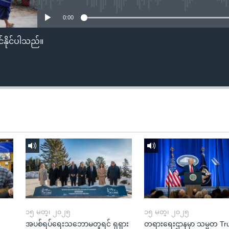
0:00
်နိုင်ပါသည်။
၁၅ မတ္၊ ၂၀၂၅
၁၅ မတ္၊ ၂၀၂၅
အပစ်ရပ်ရေးသဘောမတူရင် ရုရှား
တရားရေးဌာနမှာ သမ္မတ T