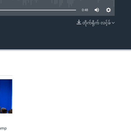
0:48
တိုက်ရိုက် လင့်ခ်
EMBED
rump