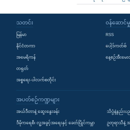
သတင်း
၀န်ဆောင်မှ
မြန်မာ
RSS
နိုင်ငံတကာ
ပေါ့ဒ်ကတ်စ်
အမေရိကန်
နေ့စဉ်အီးမေ
တရုတ်
အစ္စရေး-ပါလက်စတိုင်း
အပတ်စဉ်ကဏ္ဍများ
အယ်ဒီတာနဲ့ ဆွေးနွေးခန်း
သိပ္ပံနဲ့နည်း
ဒီမိုကရေစီ၊ လူ့အခွင့်အရေးနှင့် ခေတ်ပြိုင်ကမ္ဘာ
ဥတုရာသီနဲ့ 