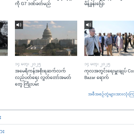
ကို G7 ဒဏ်ခတ်မည်
မိန့်ခွန်းပြော
၁၄ မတ္၊ ၂၀၂၅
၁၄ မတ္၊ ၂၀၂၅
အမေရိကန်အစိုးရဆက်လက်
ကုလအတွင်းရေးမှူးချုပ် Co
လည်ပတ်ရေး လွှတ်တော်အမတ်
Bazar ရောက်
တွေ ကြိုးပမ်း
အစီအစဉ်တွဲများအားလုံးကြည့
း
ား