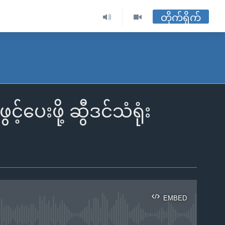
တိုက်ရိုက်
ေးဖို့ ဆွီဒင်သံရုံး
EMBED
ble