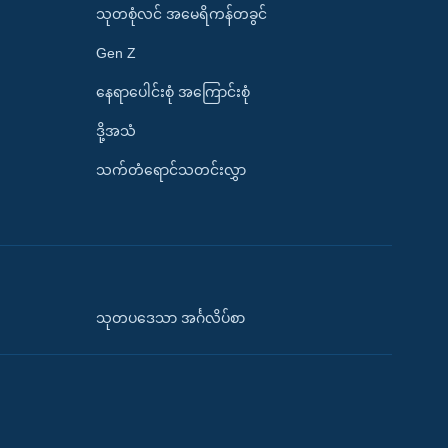
သုတစုံလင် အမေရိကန်တခွင်
Gen Z
နေရာပေါင်းစုံ အကြောင်းစုံ
ဒို့အသံ
သက်တံရောင်သတင်းလွှာ
သုတပဒေသာ အင်္ဂလိပ်စာ