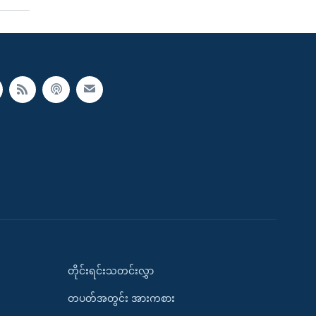
တိုင်းရင်းသတင်းလွှာ
တပတ်အတွင်း အားကစား