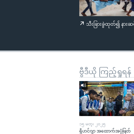
သုတပဒေသာ အင်္ဂလိပ်စာ
အ
ညွန်း
စာမျက်နှာ
သီးခြားခွဲထုတ်၍ နားဆင
သို့
ကျော်
ကြည့်
ရန်
ရှာဖွေ
ရန်
ဗွီဒီယို ကြည့်ရှုရန်
နေရာ
သို့
ကျော်
ရန်
၁၅ မတ္၊ ၂၀၂၅
ရိုဟင်ဂျာ အထောက်အပံ့ဖြတ်