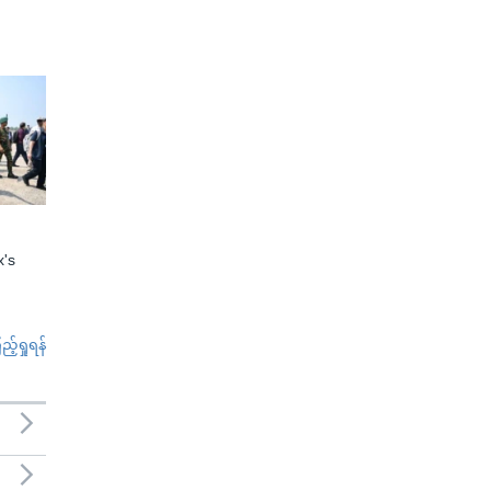
x's
်ရှုရန်