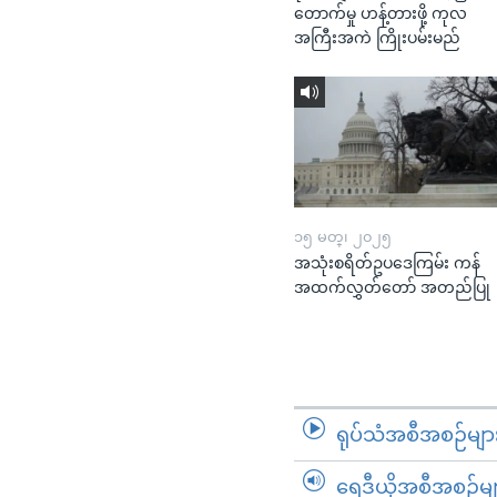
တောက်မှု ဟန့်တားဖို့ ကုလ
အကြီးအကဲ ကြိုးပမ်းမည်
၁၅ မတ္၊ ၂၀၂၅
အသုံးစရိတ်ဥပဒေကြမ်း ကန်
အထက်လွှတ်တော် အတည်ပြု
ရုပ်သံအစီအစဉ်မျာ
ရေဒီယိုအစီအစဉ်မျ