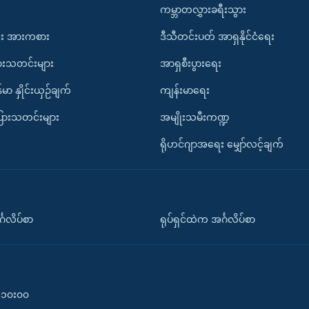
ကမ္ဘာတလွှားခရီးသွား
း အားကစား
ဒီသီတင်းပတ် အာရှနိုင်ငံရေး
ားသတင်းများ
အာရှစီးပွားရေး
်မာ နှိုင်းယှဉ်ချက်
ကျန်းမာရေး
ပြားသတင်းများ
အမျိုးသမီးကဏ္ဍ
ရိုဟင်ဂျာအရေး မျှော်လင့်ချက်
်္ဂလိပ်စာ
ရုပ်ရှင်ထဲက အင်္ဂလိပ်စာ
၀-၁၀း၀၀