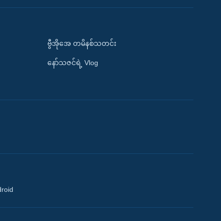
ဗွီအိုအေ တမိနစ်သတင်း
နော်သဇင်ရဲ့ Vlog
droid