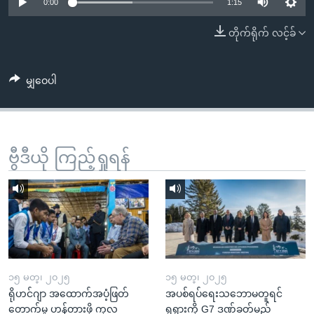
အ
0:00
1:15
သုတပဒေသာ အင်္ဂလိပ်စာ
ညွန်း
Learning English
တိုက်ရိုက် လင့်ခ်
စာမျက်နှာ
သို့
ဗွီအိုအေ လူမှုကွန်ယက်များ
ကျော်
မျှဝေပါ
ကြည့်
ရန်
ဘာသာစကားများ
ရှာဖွေ
ဗွီဒီယို ကြည့်ရှုရန်
ရန်
နေရာ
သို့
ကျော်
ရန်
၁၅ မတ္၊ ၂၀၂၅
၁၅ မတ္၊ ၂၀၂၅
ရိုဟင်ဂျာ အထောက်အပံ့ဖြတ်
အပစ်ရပ်ရေးသဘောမတူရင်
တောက်မှု ဟန့်တားဖို့ ကုလ
ရုရှားကို G7 ဒဏ်ခတ်မည်