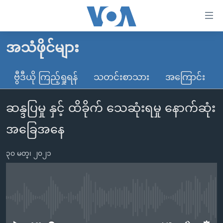
သုံး
ရ
လွယ်ကူ
အသံဖိုင်များ
မူလစာမျက်နှာ
စေ
မြန်မာ
ဗွီဒီယို ကြည့်ရှုရန်
သတင်းစာသား
အကြောင်း
သည့်
ကမ္ဘာ့သတင်းများ
Link
ဆန္ဒပြမှု နှင့် ထိခိုက် သေဆုံးရမှု နောက်ဆုံး
ဗွီဒီယို
နိုင်ငံတကာ
များ
သတင်းလွတ်လပ်ခွင့်
အမေရိကန်
အခြေအနေ
ပင်မ
ရပ်ဝန်းတခု လမ်းတခု အလွန်
တရုတ်
အကြောင်းအရာ
၃၀ မတ္၊ ၂၀၂၁
သို့
အင်္ဂလိပ်စာလေ့လာမယ်
အစ္စရေး-ပါလက်စတိုင်း
ကျော်
အပတ်စဉ်ကဏ္ဍများ
အမေရိကန်သုံးအီဒီယံ
ကြည့်
ရေဒီယိုနှင့်ရုပ်သံ အချက်အလက်များ
မကြေးမုံရဲ့ အင်္ဂလိပ်စာ
ရေဒီယို
ရန်
No media source currently available
ပင်မ
ရေဒီယို/တီဗွီအစီအစဉ်
ရုပ်ရှင်ထဲက အင်္ဂလိပ်စာ
တီဗွီ