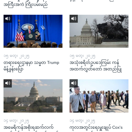
အကြီးအကဲ ကြိုးပမ်းမည်
၁၅ မတ္၊ ၂၀၂၅
၁၅ မတ္၊ ၂၀၂၅
တရားရေးဌာနမှာ သမ္မတ Trump
အသုံးစရိတ်ဥပဒေကြမ်း ကန်
မိန့်ခွန်းပြော
အထက်လွှတ်တော် အတည်ပြု
၁၄ မတ္၊ ၂၀၂၅
၁၄ မတ္၊ ၂၀၂၅
အမေရိကန်အစိုးရဆက်လက်
ကုလအတွင်းရေးမှူးချုပ် Cox's