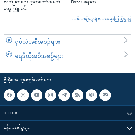
လည်ပတ်ရေး လွှတ်တော်အမတ်
Bazar ရောက်
တွေ ကြိုးပမ်း
အစီအစဉ်တွဲများအားလုံးကြည့်ရှုရန်
ရုပ်သံအစီအစဉ်များ
ရေဒီယိုအစီအစဉ်များ
ဗွီအိုအေ လူမှုကွန်ယက်များ
သတင်း
၀န်ဆောင်မှုများ