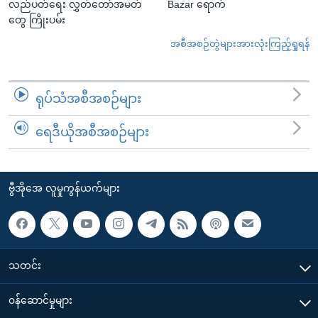
လည်ပတ်ရေး လွှတ်တော်အမတ်
Bazar ရောက်
တွေ ကြိုးပမ်း
အစီအစဉ်တွဲများအားလုံးကြည့်ရှုရန်
ရုပ်သံအစီအစဉ်များ
ရေဒီယိုအစီအစဉ်များ
ဗွီအိုအေ လူမှုကွန်ယက်များ
သတင်း
၀န်ဆောင်မှုများ