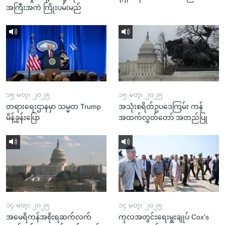
အကြီးအကဲ ကြိုးပမ်းမည်
၁၅ မတ္၊ ၂၀၂၅
၁၅ မတ္၊ ၂၀၂၅
တရားရေးဌာနမှာ သမ္မတ Trump
အသုံးစရိတ်ဥပဒေကြမ်း ကန်
မိန့်ခွန်းပြော
အထက်လွှတ်တော် အတည်ပြု
၁၄ မတ္၊ ၂၀၂၅
၁၄ မတ္၊ ၂၀၂၅
အမေရိကန်အစိုးရဆက်လက်
ကုလအတွင်းရေးမှူးချုပ် Cox's