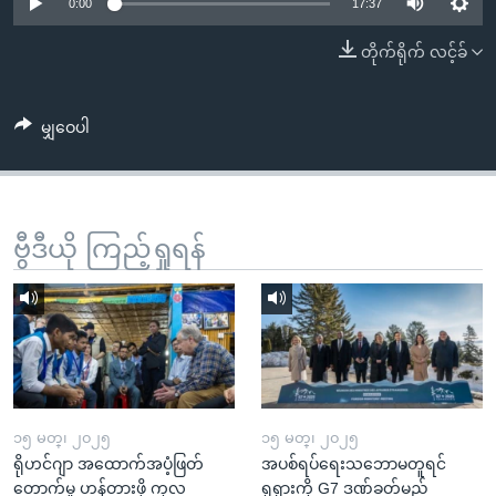
အ
0:00
17:37
သုတပဒေသာ အင်္ဂလိပ်စာ
ညွန်း
Learning English
တိုက်ရိုက် လင့်ခ်
စာမျက်နှာ
သို့
ဗွီအိုအေ လူမှုကွန်ယက်များ
ကျော်
မျှဝေပါ
ကြည့်
ရန်
ဘာသာစကားများ
ရှာဖွေ
ဗွီဒီယို ကြည့်ရှုရန်
ရန်
နေရာ
သို့
ကျော်
ရန်
၁၅ မတ္၊ ၂၀၂၅
၁၅ မတ္၊ ၂၀၂၅
ရိုဟင်ဂျာ အထောက်အပံ့ဖြတ်
အပစ်ရပ်ရေးသဘောမတူရင်
တောက်မှု ဟန့်တားဖို့ ကုလ
ရုရှားကို G7 ဒဏ်ခတ်မည်