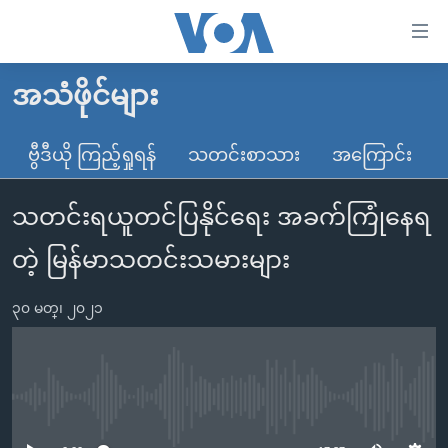
သုံး
ရ
လွယ်ကူ
အသံဖိုင်များ
မူလစာမျက်နှာ
စေ
မြန်မာ
ဗွီဒီယို ကြည့်ရှုရန်
သတင်းစာသား
အကြောင်း
သည့်
ကမ္ဘာ့သတင်းများ
Link
သတင်းရယူတင်ပြနိုင်ရေး အခက်ကြုံနေရ
ဗွီဒီယို
နိုင်ငံတကာ
များ
သတင်းလွတ်လပ်ခွင့်
အမေရိကန်
တဲ့ မြန်မာသတင်းသမားများ
ပင်မ
ရပ်ဝန်းတခု လမ်းတခု အလွန်
တရုတ်
အကြောင်းအရာ
၃၀ မတ္၊ ၂၀၂၁
သို့
အင်္ဂလိပ်စာလေ့လာမယ်
အစ္စရေး-ပါလက်စတိုင်း
ကျော်
အပတ်စဉ်ကဏ္ဍများ
အမေရိကန်သုံးအီဒီယံ
ကြည့်
ရေဒီယိုနှင့်ရုပ်သံ အချက်အလက်များ
မကြေးမုံရဲ့ အင်္ဂလိပ်စာ
ရေဒီယို
ရန်
No media source currently available
ပင်မ
ရေဒီယို/တီဗွီအစီအစဉ်
ရုပ်ရှင်ထဲက အင်္ဂလိပ်စာ
တီဗွီ