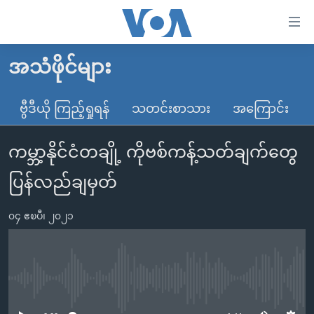
သုံး
ရ
လွယ်ကူ
အသံဖိုင်များ
မူလစာမျက်နှာ
စေ
မြန်မာ
ဗွီဒီယို ကြည့်ရှုရန်
သတင်းစာသား
အကြောင်း
သည့်
ကမ္ဘာ့သတင်းများ
Link
ကမ္ဘာ့နိုင်ငံတချို့ ကိုဗစ်ကန့်သတ်ချက်တွေ
ဗွီဒီယို
နိုင်ငံတကာ
များ
သတင်းလွတ်လပ်ခွင့်
အမေရိကန်
ပြန်လည်ချမှတ်
ပင်မ
ရပ်ဝန်းတခု လမ်းတခု အလွန်
တရုတ်
အကြောင်းအရာ
၀၄ ဧၿပီ၊ ၂၀၂၁
သို့
အင်္ဂလိပ်စာလေ့လာမယ်
အစ္စရေး-ပါလက်စတိုင်း
ကျော်
အပတ်စဉ်ကဏ္ဍများ
အမေရိကန်သုံးအီဒီယံ
ကြည့်
ရေဒီယိုနှင့်ရုပ်သံ အချက်အလက်များ
မကြေးမုံရဲ့ အင်္ဂလိပ်စာ
ရေဒီယို
ရန်
No media source currently available
ပင်မ
ရေဒီယို/တီဗွီအစီအစဉ်
ရုပ်ရှင်ထဲက အင်္ဂလိပ်စာ
တီဗွီ