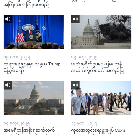
အကြီးအကဲ ကြိုးပမ်းမည်
၁၅ မတ္၊ ၂၀၂၅
၁၅ မတ္၊ ၂၀၂၅
တရားရေးဌာနမှာ သမ္မတ Trump
အသုံးစရိတ်ဥပဒေကြမ်း ကန်
မိန့်ခွန်းပြော
အထက်လွှတ်တော် အတည်ပြု
၁၄ မတ္၊ ၂၀၂၅
၁၄ မတ္၊ ၂၀၂၅
အမေရိကန်အစိုးရဆက်လက်
ကုလအတွင်းရေးမှူးချုပ် Cox's