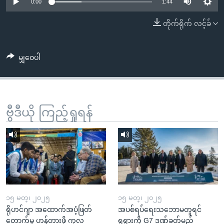
အ
0:00
1:44
သုတပဒေသာ အင်္ဂလိပ်စာ
ညွန်း
Learning English
တိုက်ရိုက် လင့်ခ်
စာမျက်နှာ
သို့
ဗွီအိုအေ လူမှုကွန်ယက်များ
ကျော်
မျှဝေပါ
ကြည့်
ရန်
ဘာသာစကားများ
ရှာဖွေ
ဗွီဒီယို ကြည့်ရှုရန်
ရန်
နေရာ
သို့
ကျော်
ရန်
၁၅ မတ္၊ ၂၀၂၅
၁၅ မတ္၊ ၂၀၂၅
ရိုဟင်ဂျာ အထောက်အပံ့ဖြတ်
အပစ်ရပ်ရေးသဘောမတူရင်
တောက်မှု ဟန့်တားဖို့ ကုလ
ရုရှားကို G7 ဒဏ်ခတ်မည်