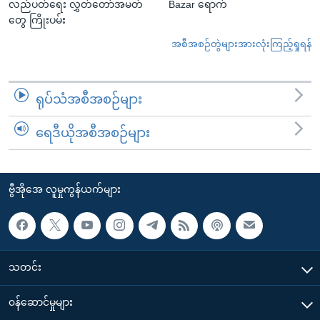
လည်ပတ်ရေး လွှတ်တော်အမတ်
Bazar ရောက်
တွေ ကြိုးပမ်း
အစီအစဉ်တွဲများအားလုံးကြည့်ရှုရန်
ရုပ်သံအစီအစဉ်များ
ရေဒီယိုအစီအစဉ်များ
ဗွီအိုအေ လူမှုကွန်ယက်များ
သတင်း
၀န်ဆောင်မှုများ