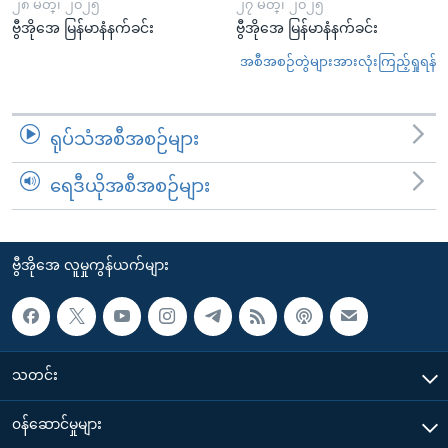
၂၈ မတ္၊ ၂၀၂၅
၂၇ မတ္၊ ၂၀၂၅
ဗွီအိုအေ မြန်မာနံနက်ခင်း
ဗွီအိုအေ မြန်မာနံနက်ခင်း
အစီအစဉ်တွဲများအားလုံးကြည့်ရှုရန်
ရုပ်သံအစီအစဉ်များ
ရေဒီယိုအစီအစဉ်များ
ဗွီအိုအေ လူမှုကွန်ယက်များ
သတင်း
၀န်ဆောင်မှုများ