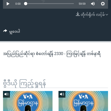
အ
0:00
59:59
သုတပဒေသာ အင်္ဂလိပ်စာ
ညွန်း
Learning English
တိုက်ရိုက် လင့်ခ်
စာမျက်နှာ
သို့
ဗွီအိုအေ လူမှုကွန်ယက်များ
ကျော်
မျှဝေပါ
ကြည့်
ရန်
ဘာသာစကားများ
ရှာဖွေ
အပြည်ပြည်ဆိုင်ရာ စံတော်ချိန် 2330 - ကြာမြင့်ချိန် တစ်နာရီ
ရန်
နေရာ
သို့
ကျော်
ရန်
ဗွီဒီယို ကြည့်ရှုရန်