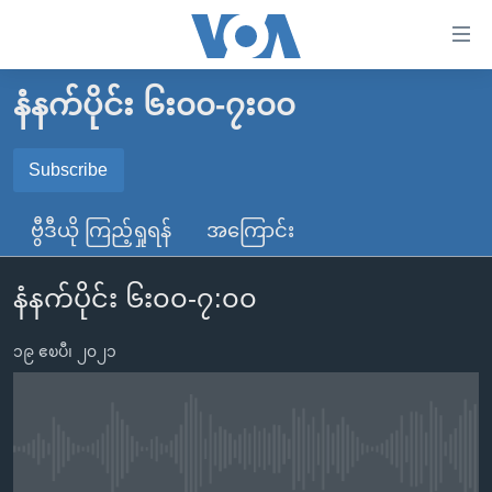
သုံး
ရ
လွယ်ကူ
နံနက်ပိုင်း ၆း၀၀-၇း၀၀
မူလစာမျက်နှာ
စေ
မြန်မာ
Subscribe
သည့်
SUBSCRIBE
ကမ္ဘာ့သတင်းများ
Link
ဗွီဒီယို ကြည့်ရှုရန်
အကြောင်း
ဗွီဒီယို
နိုင်ငံတကာ
များ
Spotify
သတင်းလွတ်လပ်ခွင့်
အမေရိကန်
ပင်မ
နံနက်ပိုင်း ၆း၀၀-၇:၀၀
ရပ်ဝန်းတခု လမ်းတခု အလွန်
တရုတ်
အကြောင်းအရာ
ရယူရန်
သို့
၁၉ ဧၿပီ၊ ၂၀၂၁
အင်္ဂလိပ်စာလေ့လာမယ်
အစ္စရေး-ပါလက်စတိုင်း
ကျော်
အပတ်စဉ်ကဏ္ဍများ
အမေရိကန်သုံးအီဒီယံ
ကြည့်
ရေဒီယိုနှင့်ရုပ်သံ အချက်အလက်များ
မကြေးမုံရဲ့ အင်္ဂလိပ်စာ
ရေဒီယို
ရန်
No media source currently available
ပင်မ
ရေဒီယို/တီဗွီအစီအစဉ်
ရုပ်ရှင်ထဲက အင်္ဂလိပ်စာ
တီဗွီ