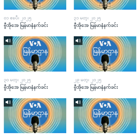
၀၁ ဧၿပီ၊ ၂၀၂၅
၃၁ မတ္၊ ၂၀၂၅
ဗွီအိုအေ မြန်မာနံနက်ခင်း
ဗွီအိုအေ မြန်မာနံနက်ခင်း
၃၀ မတ္၊ ၂၀၂၅
၂၉ မတ္၊ ၂၀၂၅
ဗွီအိုအေ မြန်မာနံနက်ခင်း
ဗွီအိုအေ မြန်မာနံနက်ခင်း