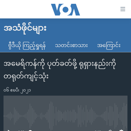
သုံး
ရ
လွယ်ကူ
အသံဖိုင်များ
မူလစာမျက်နှာ
စေ
မြန်မာ
ဗွီဒီယို ကြည့်ရှုရန်
သတင်းစာသား
အကြောင်း
သည့်
ကမ္ဘာ့သတင်းများ
Link
အမေရိကန်ကို ပုတ်ခတ်ဖို့ ရုရှားနည်းကို
ဗွီဒီယို
နိုင်ငံတကာ
များ
သတင်းလွတ်လပ်ခွင့်
အမေရိကန်
တရုတ်ကျင့်သုံး
ပင်မ
ရပ်ဝန်းတခု လမ်းတခု အလွန်
တရုတ်
အကြောင်းအရာ
၀၆ ဧၿပီ၊ ၂၀၂၁
သို့
အင်္ဂလိပ်စာလေ့လာမယ်
အစ္စရေး-ပါလက်စတိုင်း
ကျော်
အပတ်စဉ်ကဏ္ဍများ
အမေရိကန်သုံးအီဒီယံ
ကြည့်
ရေဒီယိုနှင့်ရုပ်သံ အချက်အလက်များ
မကြေးမုံရဲ့ အင်္ဂလိပ်စာ
ရေဒီယို
ရန်
No media source currently available
ပင်မ
ရေဒီယို/တီဗွီအစီအစဉ်
ရုပ်ရှင်ထဲက အင်္ဂလိပ်စာ
တီဗွီ