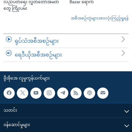
လည်ပတ်ရေး လွှတ်တော်အမတ်
Bazar ရောက်
တွေ ကြိုးပမ်း
အစီအစဉ်တွဲများအားလုံးကြည့်ရှုရန်
ရုပ်သံအစီအစဉ်များ
ရေဒီယိုအစီအစဉ်များ
ဗွီအိုအေ လူမှုကွန်ယက်များ
သတင်း
၀န်ဆောင်မှုများ