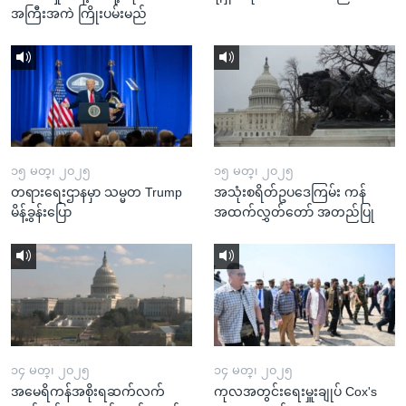
အကြီးအကဲ ကြိုးပမ်းမည်
၁၅ မတ္၊ ၂၀၂၅
၁၅ မတ္၊ ၂၀၂၅
တရားရေးဌာနမှာ သမ္မတ Trump
အသုံးစရိတ်ဥပဒေကြမ်း ကန်
မိန့်ခွန်းပြော
အထက်လွှတ်တော် အတည်ပြု
၁၄ မတ္၊ ၂၀၂၅
၁၄ မတ္၊ ၂၀၂၅
အမေရိကန်အစိုးရဆက်လက်
ကုလအတွင်းရေးမှူးချုပ် Cox's