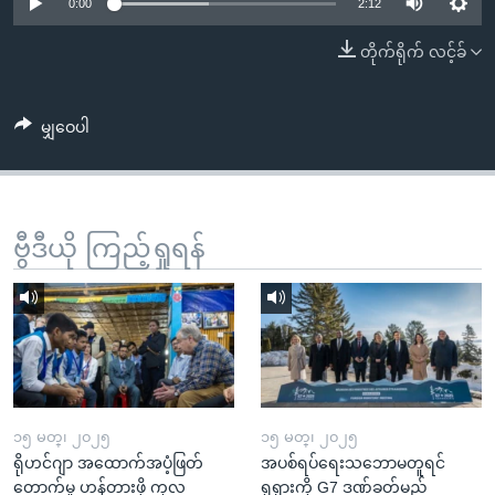
အ
0:00
2:12
သုတပဒေသာ အင်္ဂလိပ်စာ
ညွန်း
Learning English
တိုက်ရိုက် လင့်ခ်
စာမျက်နှာ
သို့
ဗွီအိုအေ လူမှုကွန်ယက်များ
ကျော်
မျှဝေပါ
ကြည့်
ရန်
ဘာသာစကားများ
ရှာဖွေ
ဗွီဒီယို ကြည့်ရှုရန်
ရန်
နေရာ
သို့
ကျော်
ရန်
၁၅ မတ္၊ ၂၀၂၅
၁၅ မတ္၊ ၂၀၂၅
ရိုဟင်ဂျာ အထောက်အပံ့ဖြတ်
အပစ်ရပ်ရေးသဘောမတူရင်
တောက်မှု ဟန့်တားဖို့ ကုလ
ရုရှားကို G7 ဒဏ်ခတ်မည်