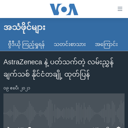
သုံး
ရ
လွယ်ကူ
အသံဖိုင်များ
မူလစာမျက်နှာ
စေ
မြန်မာ
ဗွီဒီယို ကြည့်ရှုရန်
သတင်းစာသား
အကြောင်း
သည့်
ကမ္ဘာ့သတင်းများ
Link
AstraZeneca နဲ့ ပတ်သက်တဲ့ လမ်းညွှန်
ဗွီဒီယို
နိုင်ငံတကာ
များ
သတင်းလွတ်လပ်ခွင့်
အမေရိကန်
ချက်သစ် နိုင်ငံတချို့ ထုတ်ပြန်
ပင်မ
ရပ်ဝန်းတခု လမ်းတခု အလွန်
တရုတ်
အကြောင်းအရာ
၀၉ ဧၿပီ၊ ၂၀၂၁
သို့
အင်္ဂလိပ်စာလေ့လာမယ်
အစ္စရေး-ပါလက်စတိုင်း
ကျော်
အပတ်စဉ်ကဏ္ဍများ
အမေရိကန်သုံးအီဒီယံ
ကြည့်
ရေဒီယိုနှင့်ရုပ်သံ အချက်အလက်များ
မကြေးမုံရဲ့ အင်္ဂလိပ်စာ
ရေဒီယို
ရန်
No media source currently available
ပင်မ
ရေဒီယို/တီဗွီအစီအစဉ်
ရုပ်ရှင်ထဲက အင်္ဂလိပ်စာ
တီဗွီ