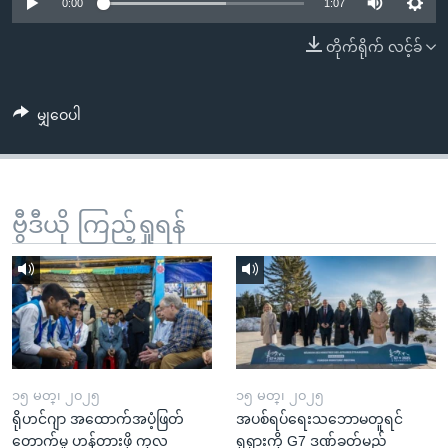
အ
0:00
1:07
သုတပဒေသာ အင်္ဂလိပ်စာ
ညွန်း
Learning English
တိုက်ရိုက် လင့်ခ်
စာမျက်နှာ
သို့
ဗွီအိုအေ လူမှုကွန်ယက်များ
ကျော်
မျှဝေပါ
ကြည့်
ရန်
ဘာသာစကားများ
ရှာဖွေ
ဗွီဒီယို ကြည့်ရှုရန်
ရန်
နေရာ
သို့
ကျော်
ရန်
၁၅ မတ္၊ ၂၀၂၅
၁၅ မတ္၊ ၂၀၂၅
ရိုဟင်ဂျာ အထောက်အပံ့ဖြတ်
အပစ်ရပ်ရေးသဘောမတူရင်
တောက်မှု ဟန့်တားဖို့ ကုလ
ရုရှားကို G7 ဒဏ်ခတ်မည်