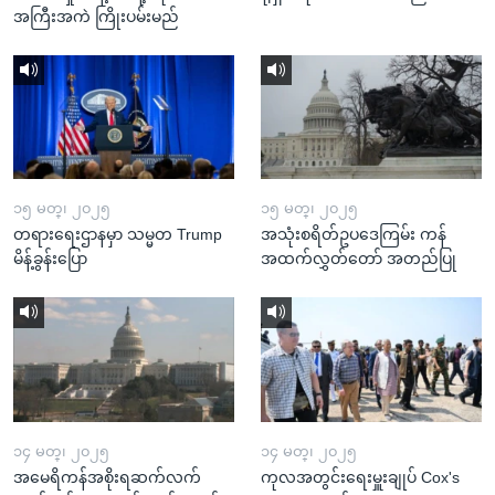
အကြီးအကဲ ကြိုးပမ်းမည်
၁၅ မတ္၊ ၂၀၂၅
၁၅ မတ္၊ ၂၀၂၅
တရားရေးဌာနမှာ သမ္မတ Trump
အသုံးစရိတ်ဥပဒေကြမ်း ကန်
မိန့်ခွန်းပြော
အထက်လွှတ်တော် အတည်ပြု
၁၄ မတ္၊ ၂၀၂၅
၁၄ မတ္၊ ၂၀၂၅
အမေရိကန်အစိုးရဆက်လက်
ကုလအတွင်းရေးမှူးချုပ် Cox's