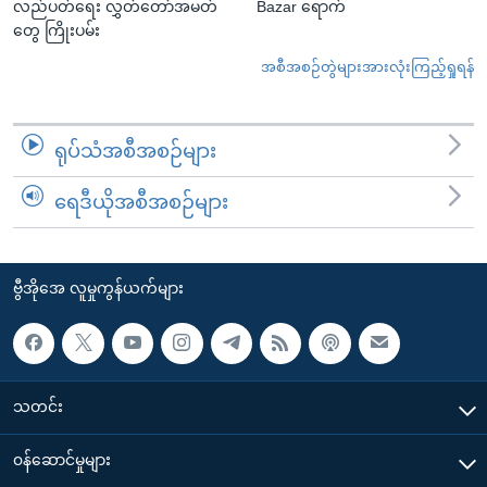
လည်ပတ်ရေး လွှတ်တော်အမတ်
Bazar ရောက်
တွေ ကြိုးပမ်း
အစီအစဉ်တွဲများအားလုံးကြည့်ရှုရန်
ရုပ်သံအစီအစဉ်များ
ရေဒီယိုအစီအစဉ်များ
ဗွီအိုအေ လူမှုကွန်ယက်များ
သတင်း
၀န်ဆောင်မှုများ