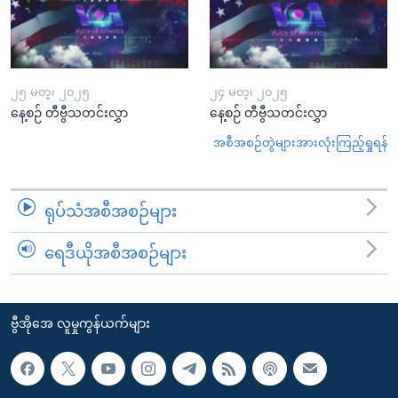
၂၅ မတ္၊ ၂၀၂၅
၂၄ မတ္၊ ၂၀၂၅
နေ့စဉ် တီဗွီသတင်းလွှာ
နေ့စဉ် တီဗွီသတင်းလွှာ
အစီအစဉ်တွဲများအားလုံးကြည့်ရှုရန်
ရုပ်သံအစီအစဉ်များ
ရေဒီယိုအစီအစဉ်များ
ဗွီအိုအေ လူမှုကွန်ယက်များ