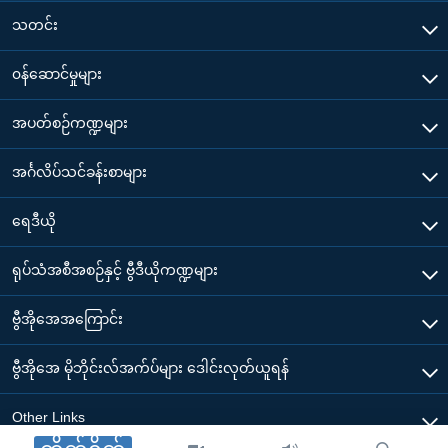
သတင်း
၀န်ဆောင်မှုများ
အပတ်စဉ်ကဏ္ဍများ
အင်္ဂလိပ်သင်ခန်းစာများ
ရေဒီယို
ရုပ်သံအစီအစဉ်နှင့် ဗွီဒီယိုကဏ္ဍများ
ဗွီအိုအေအကြောင်း
ဗွီအိုအေ မိုဘိုင်းလ်အက်ပ်များ ဒေါင်းလုတ်ယူရန်
Other Links