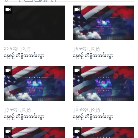
၃၁ မတ္၊ ၂၀၂၅
၂၈ မတ္၊ ၂၀၂၅
နေ့စဉ် တီဗွီသတင်းလွှာ
နေ့စဉ် တီဗွီသတင်းလွှာ
၂၇ မတ္၊ ၂၀၂၅
၂၆ မတ္၊ ၂၀၂၅
နေ့စဉ် တီဗွီသတင်းလွှာ
နေ့စဉ် တီဗွီသတင်းလွှာ