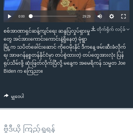
အ
သုတပဒေသာ အင်္ဂလိပ်စာ
ညွန်း
Learning English
0:00
29:29
စာမျက်နှာ
သို့
ဗွီအိုအေ လူမှုကွန်ယက်များ
တိုက်ရိုက် လင့်ခ်
စစ်အာဏာရှင်ဆန့်ကျင်ရေး ဆန္ဒပြလှုပ်ရှားမှု
ကျော်
တွေ အင်အားကောင်းကောင်းနဲ့ရှိနေတဲ့ မုံရွာ
ကြည့်
မြို့က သပိတ်ခေါင်းဆောင် ကိုဝေမိုးနိုင် ဒီကနေ့ ဖမ်းဆီးခံလိုက်
ရန်
ဘာသာစကားများ
ရ၊ အာဖဂန်နစ္စတန်နိုင်ငံမှာ တပ်စွဲထားတဲ့ တပ်တွေအားလုံး ပြန်
ရှာဖွေ
ရုပ်သိမ်းဖို့ ဆုံးဖြတ်လိုက်ပြီလို့ မနေ့က အမေရိကန် သမ္မတ Joe
ရန်
Biden က ကြေညာ။
နေရာ
သို့
ကျော်
မျှဝေပါ
ရန်
ဗွီဒီယို ကြည့်ရှုရန်