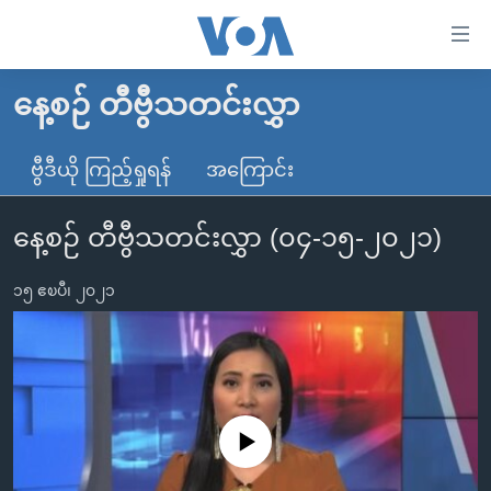
သုံး
ရ
လွယ်ကူ
နေ့စဉ် တီဗွီသတင်းလွှာ
မူလစာမျက်နှာ
စေ
မြန်မာ
ဗွီဒီယို ကြည့်ရှုရန်
အကြောင်း
သည့်
ကမ္ဘာ့သတင်းများ
Link
နေ့စဉ် တီဗွီသတင်းလွှာ (၀၄-၁၅-၂၀၂၁)
ဗွီဒီယို
နိုင်ငံတကာ
များ
သတင်းလွတ်လပ်ခွင့်
အမေရိကန်
ပင်မ
၁၅ ဧၿပီ၊ ၂၀၂၁
ရပ်ဝန်းတခု လမ်းတခု အလွန်
တရုတ်
အကြောင်းအရာ
သို့
အင်္ဂလိပ်စာလေ့လာမယ်
အစ္စရေး-ပါလက်စတိုင်း
ကျော်
အပတ်စဉ်ကဏ္ဍများ
အမေရိကန်သုံးအီဒီယံ
ကြည့်
ရေဒီယိုနှင့်ရုပ်သံ အချက်အလက်များ
မကြေးမုံရဲ့ အင်္ဂလိပ်စာ
ရေဒီယို
ရန်
No media source currently available
ပင်မ
ရေဒီယို/တီဗွီအစီအစဉ်
ရုပ်ရှင်ထဲက အင်္ဂလိပ်စာ
တီဗွီ