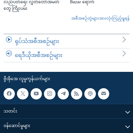
လည်ပတ်ရေး လွှတ်တော်အမတ်
Bazar ရောက်
တွေ ကြိုးပမ်း
အစီအစဉ်တွဲများအားလုံးကြည့်ရှုရန်
ရုပ်သံအစီအစဉ်များ
ရေဒီယိုအစီအစဉ်များ
ဗွီအိုအေ လူမှုကွန်ယက်များ
သတင်း
၀န်ဆောင်မှုများ