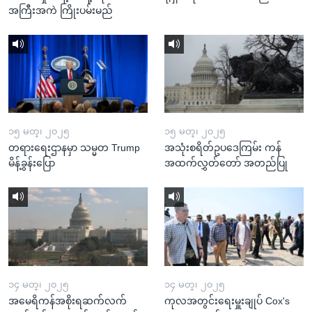
အကြီးအကဲ ကြိုးပမ်းမည်
၁၅ မတ္၊ ၂၀၂၅
၁၅ မတ္၊ ၂၀၂၅
တရားရေးဌာနမှာ သမ္မတ Trump
အသုံးစရိတ်ဥပဒေကြမ်း ကန်
မိန့်ခွန်းပြော
အထက်လွှတ်တော် အတည်ပြု
၁၄ မတ္၊ ၂၀၂၅
၁၄ မတ္၊ ၂၀၂၅
အမေရိကန်အစိုးရဆက်လက်
ကုလအတွင်းရေးမှူးချုပ် Cox's