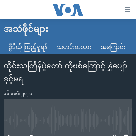
သုံး
ရ
လွယ်ကူ
အသံဖိုင်များ
မူလစာမျက်နှာ
စေ
မြန်မာ
ဗွီဒီယို ကြည့်ရှုရန်
သတင်းစာသား
အကြောင်း
သည့်
ကမ္ဘာ့သတင်းများ
Link
ထိုင်းသင်္ကြန်ပွဲတော် ကိုဗစ်ကြောင့် နွှဲပျော်
ဗွီဒီယို
နိုင်ငံတကာ
များ
သတင်းလွတ်လပ်ခွင့်
အမေရိကန်
ခွင့်မရ
ပင်မ
ရပ်ဝန်းတခု လမ်းတခု အလွန်
တရုတ်
အကြောင်းအရာ
၁၆ ဧၿပီ၊ ၂၀၂၁
သို့
အင်္ဂလိပ်စာလေ့လာမယ်
အစ္စရေး-ပါလက်စတိုင်း
ကျော်
အပတ်စဉ်ကဏ္ဍများ
အမေရိကန်သုံးအီဒီယံ
ကြည့်
ရေဒီယိုနှင့်ရုပ်သံ အချက်အလက်များ
မကြေးမုံရဲ့ အင်္ဂလိပ်စာ
ရေဒီယို
ရန်
No media source currently available
ပင်မ
ရေဒီယို/တီဗွီအစီအစဉ်
ရုပ်ရှင်ထဲက အင်္ဂလိပ်စာ
တီဗွီ