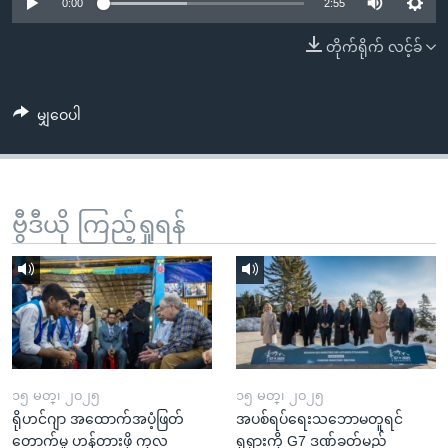
အ
0:00
2:55
သုတပဒေသာ အင်္ဂလိပ်စာ
ညွန်း
Learning English
တိုက်ရိုက် လင့်ခ်
စာမျက်နှာ
သို့
ဗွီအိုအေ လူမှုကွန်ယက်များ
ကျော်
မျှဝေပါ
ကြည့်
ရန်
ဘာသာစကားများ
ရှာဖွေ
ဗွီဒီယို ကြည့်ရှုရန်
ရန်
နေရာ
သို့
ကျော်
ရန်
၁၅ မတ္၊ ၂၀၂၅
၁၅ မတ္၊ ၂၀၂၅
ရိုဟင်ဂျာ အထောက်အပံ့ဖြတ်
အပစ်ရပ်ရေးသဘောမတူရင်
တောက်မှု ဟန့်တားဖို့ ကုလ
ရုရှားကို G7 ဒဏ်ခတ်မည်