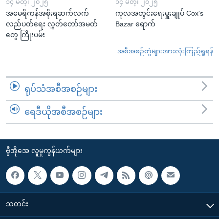
၁၄ မတ္၊ ၂၀၂၅
၁၄ မတ္၊ ၂၀၂၅
အမေရိကန်အစိုးရဆက်လက်
ကုလအတွင်းရေးမှူးချုပ် Cox's
လည်ပတ်ရေး လွှတ်တော်အမတ်
Bazar ရောက်
တွေ ကြိုးပမ်း
အစီအစဉ်တွဲများအားလုံးကြည့်ရှုရန်
ရုပ်သံအစီအစဉ်များ
ရေဒီယိုအစီအစဉ်များ
ဗွီအိုအေ လူမှုကွန်ယက်များ
သတင်း