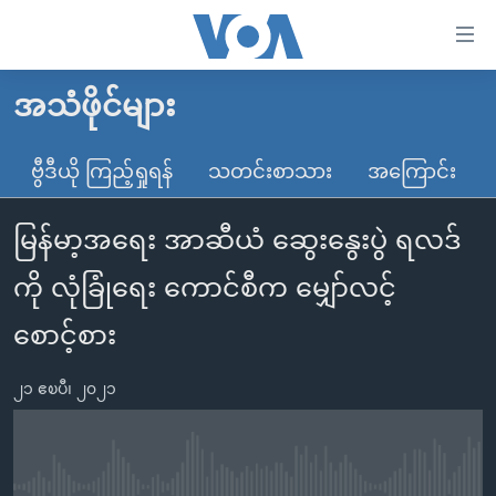
သုံး
ရ
လွယ်ကူ
အသံဖိုင်များ
မူလစာမျက်နှာ
စေ
မြန်မာ
ဗွီဒီယို ကြည့်ရှုရန်
သတင်းစာသား
အကြောင်း
သည့်
ကမ္ဘာ့သတင်းများ
Link
မြန်မာ့အရေး အာဆီယံ ဆွေးနွေးပွဲ ရလဒ်
ဗွီဒီယို
နိုင်ငံတကာ
များ
သတင်းလွတ်လပ်ခွင့်
အမေရိကန်
ကို လုံခြုံရေး ကောင်စီက မျှော်လင့်
ပင်မ
ရပ်ဝန်းတခု လမ်းတခု အလွန်
တရုတ်
အကြောင်းအရာ
စောင့်စား
သို့
အင်္ဂလိပ်စာလေ့လာမယ်
အစ္စရေး-ပါလက်စတိုင်း
ကျော်
၂၁ ဧၿပီ၊ ၂၀၂၁
အပတ်စဉ်ကဏ္ဍများ
အမေရိကန်သုံးအီဒီယံ
ကြည့်
ရေဒီယိုနှင့်ရုပ်သံ အချက်အလက်များ
မကြေးမုံရဲ့ အင်္ဂလိပ်စာ
ရေဒီယို
ရန်
ပင်မ
ရေဒီယို/တီဗွီအစီအစဉ်
ရုပ်ရှင်ထဲက အင်္ဂလိပ်စာ
တီဗွီ