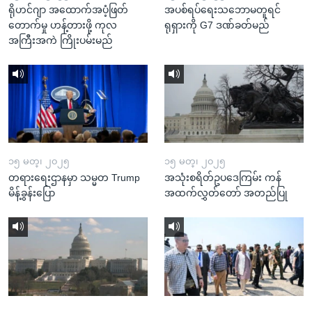
ရိုဟင်ဂျာ အထောက်အပံ့ဖြတ်
အပစ်ရပ်ရေးသဘောမတူရင်
တောက်မှု ဟန့်တားဖို့ ကုလ
ရုရှားကို G7 ဒဏ်ခတ်မည်
အကြီးအကဲ ကြိုးပမ်းမည်
၁၅ မတ္၊ ၂၀၂၅
၁၅ မတ္၊ ၂၀၂၅
တရားရေးဌာနမှာ သမ္မတ Trump
အသုံးစရိတ်ဥပဒေကြမ်း ကန်
မိန့်ခွန်းပြော
အထက်လွှတ်တော် အတည်ပြု