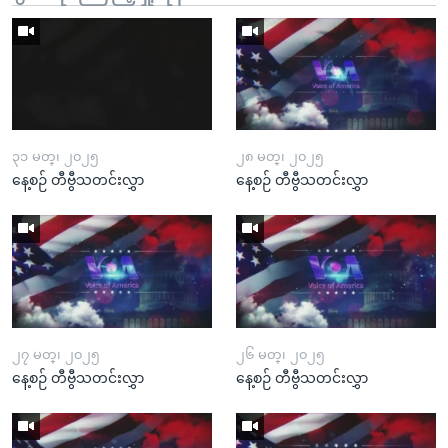
၃၁ မတ္၊ ၂၀၂၅
၂၈ မတ္၊ ၂၀၂၅
နေ့စဉ် တီဗွီသတင်းလွှာ
နေ့စဉ် တီဗွီသတင်းလွှာ
၂၇ မတ္၊ ၂၀၂၅
၂၆ မတ္၊ ၂၀၂၅
နေ့စဉ် တီဗွီသတင်းလွှာ
နေ့စဉ် တီဗွီသတင်းလွှာ