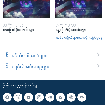
၂၅ မတ္၊ ၂၀၂၅
၂၄ မတ္၊ ၂၀၂၅
နေ့စဉ် တီဗွီသတင်းလွှာ
နေ့စဉ် တီဗွီသတင်းလွှာ
အစီအစဉ်တွဲများအားလုံးကြည့်ရှုရန်
ရုပ်သံအစီအစဉ်များ
ရေဒီယိုအစီအစဉ်များ
ဗွီအိုအေ လူမှုကွန်ယက်များ