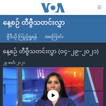
သုံး
ရ
လွယ်ကူ
နေ့စဉ် တီဗွီသတင်းလွှာ
မူလစာမျက်နှာ
စေ
မြန်မာ
ဗွီဒီယို ကြည့်ရှုရန်
အကြောင်း
သည့်
ကမ္ဘာ့သတင်းများ
Link
နေ့စဉ် တီဗွီသတင်းလွှာ (၀၄−၂၉−၂၀၂၁)
ဗွီဒီယို
နိုင်ငံတကာ
များ
သတင်းလွတ်လပ်ခွင့်
အမေရိကန်
ပင်မ
၂၉ ဧၿပီ၊ ၂၀၂၁
ရပ်ဝန်းတခု လမ်းတခု အလွန်
တရုတ်
အကြောင်းအရာ
သို့
အင်္ဂလိပ်စာလေ့လာမယ်
အစ္စရေး-ပါလက်စတိုင်း
ကျော်
အပတ်စဉ်ကဏ္ဍများ
အမေရိကန်သုံးအီဒီယံ
ကြည့်
ရေဒီယိုနှင့်ရုပ်သံ အချက်အလက်များ
မကြေးမုံရဲ့ အင်္ဂလိပ်စာ
ရေဒီယို
ရန်
No media source currently available
ပင်မ
ရေဒီယို/တီဗွီအစီအစဉ်
ရုပ်ရှင်ထဲက အင်္ဂလိပ်စာ
တီဗွီ