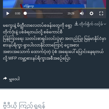
အ
သုတပဒေသာ အင်္ဂလိပ်စာ
ညွန်း
Learning English
0:00
29:29
စာမျက်နှာ
သို့
ဗွီအိုအေ လူမှုကွန်ယက်များ
တိုက်ရိုက် လင့်ခ်
မကွေးနဲ့ မိတ္ထီလာလေတပ်စခန်းတွေကို ရှော့
ကျော်
တိုက်ဒုံးနဲ့ ပစ်ခံရတယ်လို့ စစ်ကောင်စီ
ကြည့်
ပြန်ကြားရေး သတင်းစာရှင်းလင်းပွဲမှာ အတည်ပြု၊ မြန်မာနိုင်ငံမှာ
ရန်
ဘာသာစကားများ
စားနပ်ရိက္ခာ ရှားပါးလာနိုင်တာကြောင့် ငွေအစား
ရှာဖွေ
အစားအသောက် ထောက်ပံ့တဲ့ ပုံစံ အရေးပေါ် ပြောင်းနေရတယ်
ရန်
လို့ WFP ကမ္ဘာ့စားနပ်ရိက္ခာအစီအစဉ်ပြော
နေရာ
သို့
ကျော်
မျှဝေပါ
ရန်
ဗွီဒီယို ကြည့်ရှုရန်