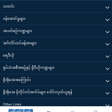
သတင်း
၀န်ဆောင်မှုများ
အပတ်စဉ်ကဏ္ဍများ
အင်္ဂလိပ်သင်ခန်းစာများ
ရေဒီယို
ရုပ်သံအစီအစဉ်နှင့် ဗွီဒီယိုကဏ္ဍများ
ဗွီအိုအေအကြောင်း
ဗွီအိုအေ မိုဘိုင်းလ်အက်ပ်များ ဒေါင်းလုတ်ယူရန်
Other Links