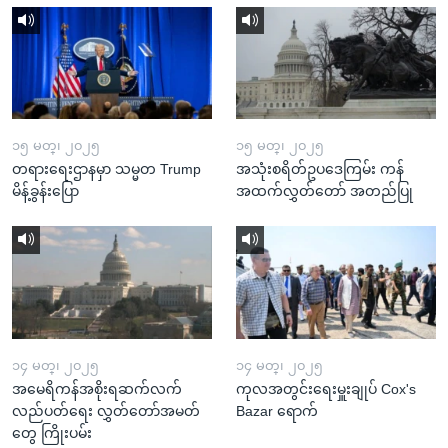
၁၅ မတ္၊ ၂၀၂၅
၁၅ မတ္၊ ၂၀၂၅
တရားရေးဌာနမှာ သမ္မတ Trump
အသုံးစရိတ်ဥပဒေကြမ်း ကန်
မိန့်ခွန်းပြော
အထက်လွှတ်တော် အတည်ပြု
၁၄ မတ္၊ ၂၀၂၅
၁၄ မတ္၊ ၂၀၂၅
အမေရိကန်အစိုးရဆက်လက်
ကုလအတွင်းရေးမှူးချုပ် Cox's
လည်ပတ်ရေး လွှတ်တော်အမတ်
Bazar ရောက်
တွေ ကြိုးပမ်း