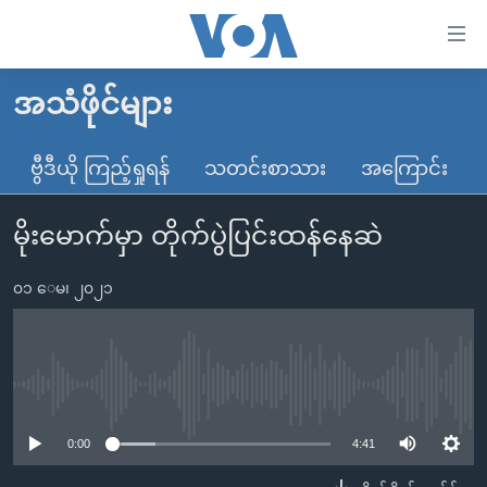
သုံး
ရ
လွယ်ကူ
အသံဖိုင်များ
မူလစာမျက်နှာ
စေ
မြန်မာ
ဗွီဒီယို ကြည့်ရှုရန်
သတင်းစာသား
အကြောင်း
သည့်
ကမ္ဘာ့သတင်းများ
Link
မိုးမောက်မှာ တိုက်ပွဲပြင်းထန်နေဆဲ
ဗွီဒီယို
နိုင်ငံတကာ
များ
သတင်းလွတ်လပ်ခွင့်
အမေရိကန်
ပင်မ
၀၁ ေမ၊ ၂၀၂၁
ရပ်ဝန်းတခု လမ်းတခု အလွန်
တရုတ်
အကြောင်းအရာ
သို့
အင်္ဂလိပ်စာလေ့လာမယ်
အစ္စရေး-ပါလက်စတိုင်း
ကျော်
အပတ်စဉ်ကဏ္ဍများ
အမေရိကန်သုံးအီဒီယံ
No media source currently available
ကြည့်
ရေဒီယိုနှင့်ရုပ်သံ အချက်အလက်များ
မကြေးမုံရဲ့ အင်္ဂလိပ်စာ
ရေဒီယို
ရန်
0:00
4:41
ပင်မ
ရေဒီယို/တီဗွီအစီအစဉ်
ရုပ်ရှင်ထဲက အင်္ဂလိပ်စာ
တီဗွီ