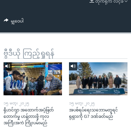
တိုက်ရိုက် လင့်ခ်
အ
သုတပဒေသာ အင်္ဂလိပ်စာ
ညွန်း
Learning English
စာမျက်နှာ
မျှဝေပါ
သို့
ဗွီအိုအေ လူမှုကွန်ယက်များ
ကျော်
ကြည့်
ရန်
ဗွီဒီယို ကြည့်ရှုရန်
ဘာသာစကားများ
ရှာဖွေ
ရန်
နေရာ
သို့
ကျော်
ရန်
၁၅ မတ္၊ ၂၀၂၅
၁၅ မတ္၊ ၂၀၂၅
ရိုဟင်ဂျာ အထောက်အပံ့ဖြတ်
အပစ်ရပ်ရေးသဘောမတူရင်
တောက်မှု ဟန့်တားဖို့ ကုလ
ရုရှားကို G7 ဒဏ်ခတ်မည်
အကြီးအကဲ ကြိုးပမ်းမည်