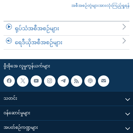
အစီအစဉ်တွဲများအားလုံးကြည့်ရှုရန်
ရုပ်သံအစီအစဉ်များ
ရေဒီယိုအစီအစဉ်များ
ဗွီအိုအေ လူမှုကွန်ယက်များ
သတင်း
၀န်ဆောင်မှုများ
အပတ်စဉ်ကဏ္ဍများ