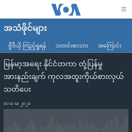
သုံး
ရ
လွယ်ကူ
အသံဖိုင်များ
မူလစာမျက်နှာ
စေ
မြန်မာ
ဗွီဒီယို ကြည့်ရှုရန်
သတင်းစာသား
အကြောင်း
သည့်
ကမ္ဘာ့သတင်းများ
Link
မြန်မာ့အရေး နိုင်ငံတကာ တုံ့ပြန်မှု
ဗွီဒီယို
နိုင်ငံတကာ
များ
သတင်းလွတ်လပ်ခွင့်
အမေရိကန်
အားနည်းချက် ကုလအထူးကိုယ်စားလှယ်
ပင်မ
ရပ်ဝန်းတခု လမ်းတခု အလွန်
တရုတ်
အကြောင်းအရာ
သတိပေး
သို့
အင်္ဂလိပ်စာလေ့လာမယ်
အစ္စရေး-ပါလက်စတိုင်း
ကျော်
၀၁ ေမ၊ ၂၀၂၁
အပတ်စဉ်ကဏ္ဍများ
အမေရိကန်သုံးအီဒီယံ
ကြည့်
ရေဒီယိုနှင့်ရုပ်သံ အချက်အလက်များ
မကြေးမုံရဲ့ အင်္ဂလိပ်စာ
ရေဒီယို
ရန်
ပင်မ
ရေဒီယို/တီဗွီအစီအစဉ်
ရုပ်ရှင်ထဲက အင်္ဂလိပ်စာ
တီဗွီ