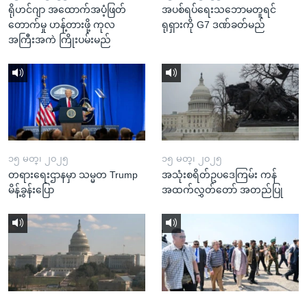
ရိုဟင်ဂျာ အထောက်အပံ့ဖြတ်
အပစ်ရပ်ရေးသဘောမတူရင်
တောက်မှု ဟန့်တားဖို့ ကုလ
ရုရှားကို G7 ဒဏ်ခတ်မည်
အကြီးအကဲ ကြိုးပမ်းမည်
၁၅ မတ္၊ ၂၀၂၅
၁၅ မတ္၊ ၂၀၂၅
တရားရေးဌာနမှာ သမ္မတ Trump
အသုံးစရိတ်ဥပဒေကြမ်း ကန်
မိန့်ခွန်းပြော
အထက်လွှတ်တော် အတည်ပြု