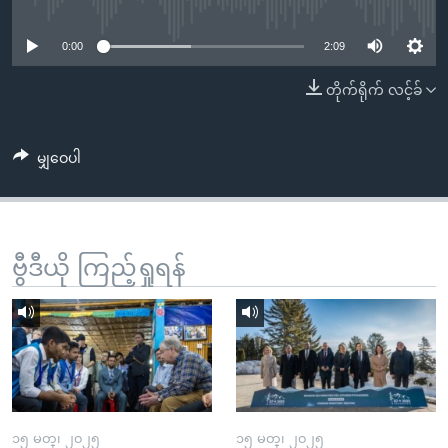
No media source currently available
အ
သုတပဒေသာ အင်္ဂလိပ်စာ
ညွန်း
Learning English
0:00
2:09
စာမျက်နှာ
သို့
ဗွီအိုအေ လူမှုကွန်ယက်များ
တိုက်ရိုက် လင့်ခ်
ကျော်
ကြည့်
မျှဝေပါ
ရန်
ဘာသာစကားများ
ရှာဖွေ
ရန်
နေရာ
ဗွီဒီယို ကြည့်ရှုရန်
သို့
ကျော်
ရန်
၁၅ မတ္၊ ၂၀၂၅
၁၅ မတ္၊ ၂၀၂၅