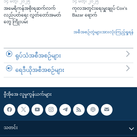
၁၄ မတ္၊ ၂၀၂၅
၁၄ မတ္၊ ၂၀၂၅
အမေရိကန်အစိုးရဆက်လက်
ကုလအတွင်းရေးမှူးချုပ် Cox's
လည်ပတ်ရေး လွှတ်တော်အမတ်
Bazar ရောက်
တွေ ကြိုးပမ်း
အစီအစဉ်တွဲများအားလုံးကြည့်ရှုရန်
ရုပ်သံအစီအစဉ်များ
ရေဒီယိုအစီအစဉ်များ
ဗွီအိုအေ လူမှုကွန်ယက်များ
သတင်း