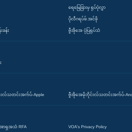
ရေမြေခြားမှ ရုပ်ပုံလွှာ
ပိုလီဂရပ်ဖ်.အင်ဖို
်းခန်း
ဗွီအိုအေ ပုံပြရုပ်သံ
း
ိုင်းလ်သတင်းအက်ပ်-Apple
ဗွီအိုအေမိုဘိုင်းလ်သတင်းအက်ပ်-An
 အာရှအသံ RFA
VOA's Privacy Policy