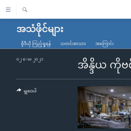
သုံး
ရ
ရှာဖွေ
လွယ်ကူ
မူလစာမျက်နှာ
အသံဖိုင်များ
ရ
စေ
မြန်မာ
လာ
ဗွီဒီယို ကြည့်ရှုရန်
သတင်းစာသား
အကြောင်း
သည့်
ဒ်
ကမ္ဘာ့သတင်းများ
Link
ဗွီဒီယို
နိုင်ငံတကာ
၀၂ ေမ၊ ၂၀၂၁
အိန္ဒိယ ကို
များ
သတင်းလွတ်လပ်ခွင့်
အမေရိကန်
ပင်မ
ရပ်ဝန်းတခု လမ်းတခု အလွန်
တရုတ်
အကြောင်းအရာ
အင်္ဂလိပ်စာလေ့လာမယ်
အစ္စရေး-ပါလက်စတိုင်း
မျှဝေပါ
သို့
အပတ်စဉ်ကဏ္ဍများ
အမေရိကန်သုံးအီဒီယံ
ကျော်
ကြည့်
ရေဒီယိုနှင့်ရုပ်သံ အချက်အလက်များ
မကြေးမုံရဲ့ အင်္ဂလိပ်စာ
ရေဒီယို
ရန်
ရေဒီယို/တီဗွီအစီအစဉ်
ရုပ်ရှင်ထဲက အင်္ဂလိပ်စာ
တီဗွီ
ပင်မ