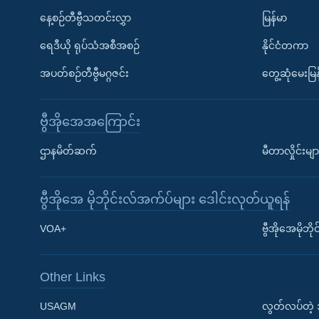
နေ့စဉ်တီဗွီသတင်းလွှာ
မြန်မာ
ရေဒီယို ရုပ်သံအစီအစဉ်
နိုင်ငံတကာ
အပတ်စဉ်တီဗွီမဂ္ဂဇင်း
တွေ့ဆုံမေးမြန
ဗွီအိုအေအကြောင်း
ဌာနမိတ်ဆက်
မီတာလှိုင်းမျာ
ဗွီအိုအေ မိုဘိုင်းလ်အက်ပ်များ ဒေါင်းလုတ်ယူရန်
Learning English
VOA+
ဗွီအိုအေမိုဘ
ဗွီအိုအေ လူမှုကွန်ယက်များ
Other Links
USAGM
လွတ်လပ်တဲ့