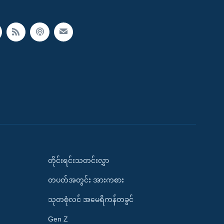
တိုင်းရင်းသတင်းလွှာ
တပတ်အတွင်း အားကစား
သုတစုံလင် အမေရိကန်တခွင်
Gen Z