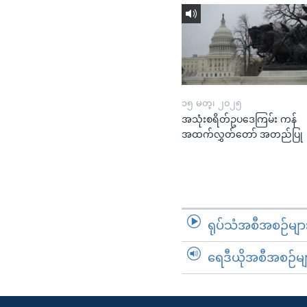
၁၅ မတ္၊ ၂၀၂၅
အသုံးစရိတ်ဥပဒေကြမ်း ကန်
အထက်လွှတ်တော် အတည်ပြု
ရုပ်သံအစီအစဉ်မျာ
ရေဒီယိုအစီအစဉ်မျ