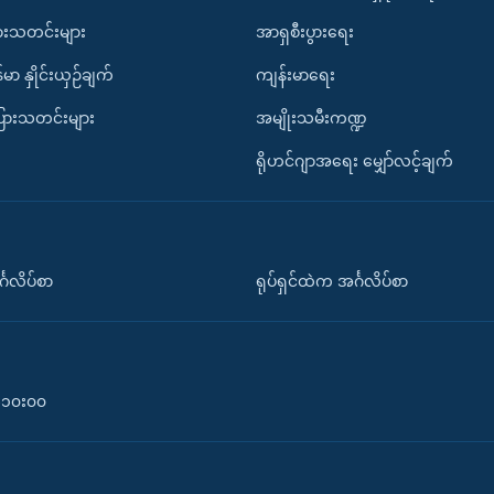
ားသတင်းများ
အာရှစီးပွားရေး
်မာ နှိုင်းယှဉ်ချက်
ကျန်းမာရေး
ပြားသတင်းများ
အမျိုးသမီးကဏ္ဍ
ရိုဟင်ဂျာအရေး မျှော်လင့်ချက်
်္ဂလိပ်စာ
ရုပ်ရှင်ထဲက အင်္ဂလိပ်စာ
၀-၁၀း၀၀