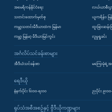
အမေရိကန်နိုင်ငံရေး
လယ်ယာစီးပွ
သတင်းထောက်မှတ်စု
ယူကရိန်း၊ မြန
ကမ္ဘာ့သတင်းမီဒီယာထဲက မြန်မာ
ထူးခြားဆန်း
ကမ္ဘာ့ မြန်မာ့ မီဒီယာမြင်ကွင်း
လူမှုရှုခင်း
အင်္ဂလိပ်သင်ခန်းစာများ
အီဒီယံသင်ခန်းစာ
မကြေးမုံရဲ့အင
ရေဒီယို
နံနက်ပိုင်း ၆း၀၀-ရး၀၀
ညပိုင်း ၉း၀
ရုပ်သံအစီအစဉ်နှင့် ဗွီဒီယိုကဏ္ဍများ