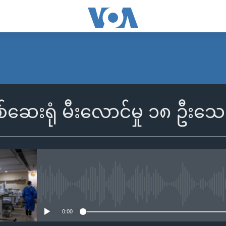
ဗစ်ဆေးရုံ မီးလောင်မှု ၁၈ ဦးသေ
No media source currently availa
0:00