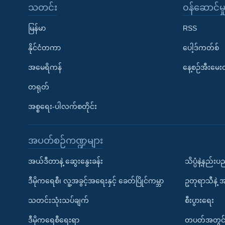
သတင်း
၀န်ဆောင်မှ
မြန်မာ
RSS
နိုင်ငံတကာ
ပေါ့ဒ်ကတ်စ်
အမေရိကန်
နေ့စဉ်အီးမေ
တရုတ်
အစ္စရေး-ပါလက်စတိုင်း
အပတ်စဉ်ကဏ္ဍများ
အယ်ဒီတာနဲ့ ဆွေးနွေးခန်း
သိပ္ပံနဲ့နည်း
ဒီမိုကရေစီ၊ လူ့အခွင့်အရေးနှင့် ခေတ်ပြိုင်ကမ္ဘာ
ဥတုရာသီနဲ့ 
သတင်းသုံးသပ်ချက်
စီးပွားရေး
ဒီမိုကရေစီရေးရာ
တပတ်အတွင်