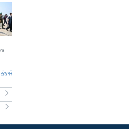
x's
်ရှုရန်