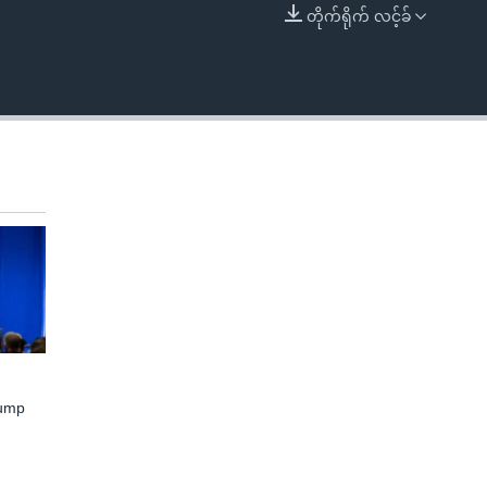
တိုက်ရိုက် လင့်ခ်
EMBED
rump