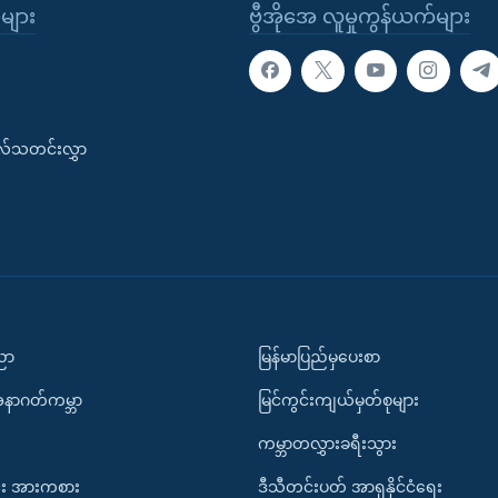
ုများ
ဗွီအိုအေ လူမှုကွန်ယက်များ
းလ်သတင်းလွှာ
ပညာ
မြန်မာပြည်မှပေးစာ
အနာဂတ်ကမ္ဘာ
မြင်ကွင်းကျယ်မှတ်စုများ
ကမ္ဘာတလွှားခရီးသွား
း အားကစား
ဒီသီတင်းပတ် အာရှနိုင်ငံရေး