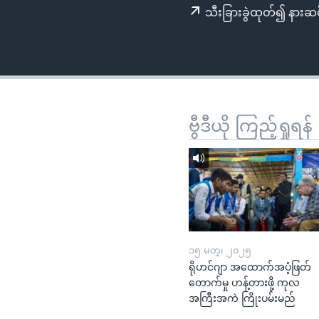
သုတပဒေသာ အင်္ဂလိပ်စာ
အ
သီးခြားခွဲထုတ်၍ နားဆင
ညွန်း
စာမျက်နှာ
သို့
ကျော်
ကြည့်
ရန်
ဗွီဒီယို ကြည့်ရှုရန်
ရှာဖွေ
ရန်
နေရာ
သို့
ကျော်
ရန်
၁၅ မတ္၊ ၂၀၂၅
ရိုဟင်ဂျာ အထောက်အပံ့ဖြတ်
တောက်မှု ဟန့်တားဖို့ ကုလ
အကြီးအကဲ ကြိုးပမ်းမည်