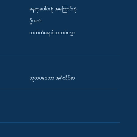
နေရာပေါင်းစုံ အကြောင်းစုံ
ဒို့အသံ
သက်တံရောင်သတင်းလွှာ
သုတပဒေသာ အင်္ဂလိပ်စာ