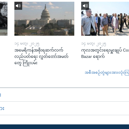
၁၄ မတ္၊ ၂၀၂၅
၁၄ မတ္၊ ၂၀၂၅
အမေရိကန်အစိုးရဆက်လက်
ကုလအတွင်းရေးမှူးချုပ် Co
လည်ပတ်ရေး လွှတ်တော်အမတ်
Bazar ရောက်
တွေ ကြိုးပမ်း
အစီအစဉ်တွဲများအားလုံးကြည့
း
ား