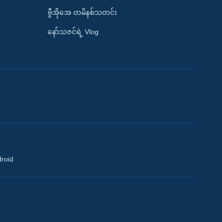
ဗွီအိုအေ တမိနစ်သတင်း
နော်သဇင်ရဲ့ Vlog
droid