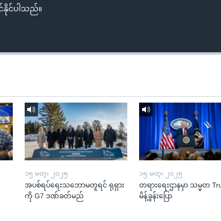
်နိုင်ပါသည်။
၁၅ မတ္၊ ၂၀၂၅
၁၅ မတ္၊ ၂၀၂၅
အပစ်ရပ်ရေးသဘောမတူရင် ရုရှား
တရားရေးဌာနမှာ သမ္မတ T
ကို G7 ဒဏ်ခတ်မည်
မိန့်ခွန်းပြော