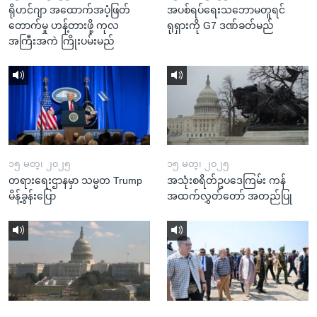
ရိုဟင်ဂျာ အထောက်အပံ့ဖြတ်
အပစ်ရပ်ရေးသဘောမတူရင်
တောက်မှု ဟန့်တားဖို့ ကုလ
ရုရှားကို G7 ဒဏ်ခတ်မည်
အကြီးအကဲ ကြိုးပမ်းမည်
၁၅ မတ္၊ ၂၀၂၅
၁၅ မတ္၊ ၂၀၂၅
တရားရေးဌာနမှာ သမ္မတ Trump
အသုံးစရိတ်ဥပဒေကြမ်း ကန်
မိန့်ခွန်းပြော
အထက်လွှတ်တော် အတည်ပြု