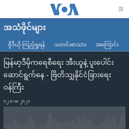
သုံး
ရ
လွယ်ကူ
အသံဖိုင်များ
မူလစာမျက်နှာ
စေ
မြန်မာ
ဗွီဒီယို ကြည့်ရှုရန်
သတင်းစာသား
အကြောင်း
သည့်
ကမ္ဘာ့သတင်းများ
Link
မြန်မာ့ဒီမိုကရေစီရေး အီးယူနဲ့ ပူးပေါင်း
ဗွီဒီယို
နိုင်ငံတကာ
များ
သတင်းလွတ်လပ်ခွင့်
အမေရိကန်
ဆောင်ရွက်နေ - ဗြိတိသျှနိုင်ငံခြားရေး
ပင်မ
ရပ်ဝန်းတခု လမ်းတခု အလွန်
တရုတ်
အကြောင်းအရာ
ဝန်ကြီး
သို့
အင်္ဂလိပ်စာလေ့လာမယ်
အစ္စရေး-ပါလက်စတိုင်း
ကျော်
၀၂ ေမ၊ ၂၀၂၁
အပတ်စဉ်ကဏ္ဍများ
အမေရိကန်သုံးအီဒီယံ
ကြည့်
ရေဒီယိုနှင့်ရုပ်သံ အချက်အလက်များ
မကြေးမုံရဲ့ အင်္ဂလိပ်စာ
ရေဒီယို
ရန်
ပင်မ
ရေဒီယို/တီဗွီအစီအစဉ်
ရုပ်ရှင်ထဲက အင်္ဂလိပ်စာ
တီဗွီ