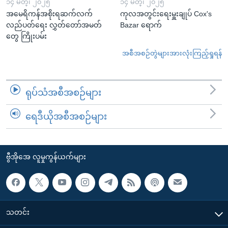
၁၄ မတ္၊ ၂၀၂၅
၁၄ မတ္၊ ၂၀၂၅
အမေရိကန်အစိုးရဆက်လက်
ကုလအတွင်းရေးမှူးချုပ် Cox's
လည်ပတ်ရေး လွှတ်တော်အမတ်
Bazar ရောက်
တွေ ကြိုးပမ်း
အစီအစဉ်တွဲများအားလုံးကြည့်ရှုရန်
ရုပ်သံအစီအစဉ်များ
ရေဒီယိုအစီအစဉ်များ
ဗွီအိုအေ လူမှုကွန်ယက်များ
သတင်း