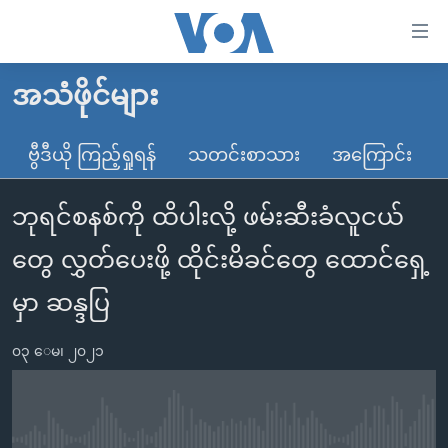
သုံး
ရ
လွယ်ကူ
အသံဖိုင်များ
မူလစာမျက်နှာ
စေ
မြန်မာ
ဗွီဒီယို ကြည့်ရှုရန်
သတင်းစာသား
အကြောင်း
သည့်
ကမ္ဘာ့သတင်းများ
Link
ဘုရင်စနစ်ကို ထိပါးလို့ ဖမ်းဆီးခံလူငယ်
ဗွီဒီယို
နိုင်ငံတကာ
များ
သတင်းလွတ်လပ်ခွင့်
အမေရိကန်
တွေ လွှတ်ပေးဖို့ ထိုင်းမိခင်တွေ ထောင်ရှေ့
ပင်မ
ရပ်ဝန်းတခု လမ်းတခု အလွန်
တရုတ်
အကြောင်းအရာ
မှာ ဆန္ဒပြ
သို့
အင်္ဂလိပ်စာလေ့လာမယ်
အစ္စရေး-ပါလက်စတိုင်း
ကျော်
၀၃ ေမ၊ ၂၀၂၁
အပတ်စဉ်ကဏ္ဍများ
အမေရိကန်သုံးအီဒီယံ
ကြည့်
ရေဒီယိုနှင့်ရုပ်သံ အချက်အလက်များ
မကြေးမုံရဲ့ အင်္ဂလိပ်စာ
ရေဒီယို
ရန်
ပင်မ
ရေဒီယို/တီဗွီအစီအစဉ်
ရုပ်ရှင်ထဲက အင်္ဂလိပ်စာ
တီဗွီ