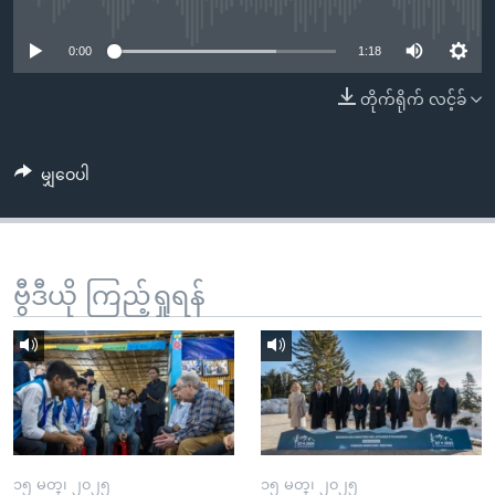
No media source currently available
အ
သုတပဒေသာ အင်္ဂလိပ်စာ
ညွန်း
Learning English
0:00
1:18
စာမျက်နှာ
သို့
ဗွီအိုအေ လူမှုကွန်ယက်များ
တိုက်ရိုက် လင့်ခ်
ကျော်
ကြည့်
မျှဝေပါ
ရန်
ဘာသာစကားများ
ရှာဖွေ
ရန်
နေရာ
ဗွီဒီယို ကြည့်ရှုရန်
သို့
ကျော်
ရန်
၁၅ မတ္၊ ၂၀၂၅
၁၅ မတ္၊ ၂၀၂၅