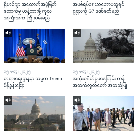
ရိုဟင်ဂျာ အထောက်အပံ့ဖြတ်
အပစ်ရပ်ရေးသဘောမတူရင်
တောက်မှု ဟန့်တားဖို့ ကုလ
ရုရှားကို G7 ဒဏ်ခတ်မည်
အကြီးအကဲ ကြိုးပမ်းမည်
၁၅ မတ္၊ ၂၀၂၅
၁၅ မတ္၊ ၂၀၂၅
တရားရေးဌာနမှာ သမ္မတ Trump
အသုံးစရိတ်ဥပဒေကြမ်း ကန်
မိန့်ခွန်းပြော
အထက်လွှတ်တော် အတည်ပြု