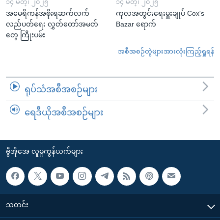
၁၄ မတ္၊ ၂၀၂၅
၁၄ မတ္၊ ၂၀၂၅
အမေရိကန်အစိုးရဆက်လက်
ကုလအတွင်းရေးမှူးချုပ် Cox's
လည်ပတ်ရေး လွှတ်တော်အမတ်
Bazar ရောက်
တွေ ကြိုးပမ်း
အစီအစဉ်တွဲများအားလုံးကြည့်ရှုရန်
ရုပ်သံအစီအစဉ်များ
ရေဒီယိုအစီအစဉ်များ
ဗွီအိုအေ လူမှုကွန်ယက်များ
သတင်း