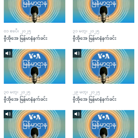
၀၁ ဧၿပီ၊ ၂၀၂၅
၃၁ မတ္၊ ၂၀၂၅
ဗွီအိုအေ မြန်မာနံနက်ခင်း
ဗွီအိုအေ မြန်မာနံနက်ခင်း
၃၀ မတ္၊ ၂၀၂၅
၂၉ မတ္၊ ၂၀၂၅
ဗွီအိုအေ မြန်မာနံနက်ခင်း
ဗွီအိုအေ မြန်မာနံနက်ခင်း