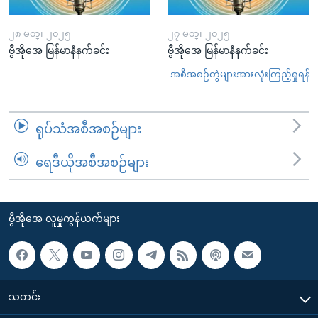
၂၈ မတ္၊ ၂၀၂၅
၂၇ မတ္၊ ၂၀၂၅
ဗွီအိုအေ မြန်မာနံနက်ခင်း
ဗွီအိုအေ မြန်မာနံနက်ခင်း
အစီအစဉ်တွဲများအားလုံးကြည့်ရှုရန်
ရုပ်သံအစီအစဉ်များ
ရေဒီယိုအစီအစဉ်များ
ဗွီအိုအေ လူမှုကွန်ယက်များ
သတင်း