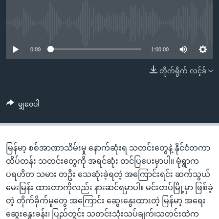
အ
သုတပဒေသာ အင်္ဂလိပ်စာ
ညွန်း
Learning English
စာမျက်နှာ
No media source currently available
သို့
ဗွီအိုအေ လူမှုကွန်ယက်များ
0:00
1:00:00
ကျော်
ကြည့်
တိုက်ရိုက် လင့်ခ်
ရန်
ဘာသာစကားများ
ရှာဖွေ
မျှဝေပါ
ရန်
နေရာ
သို့
မြန်မာ့ စစ်အာဏာသိမ်းမှု နောက်ဆုံးရ သတင်းတွေနဲ့ နိုင်ငံတကာ
ကျော်
ထိပ်တန်း သတင်းတွေကို အရင်ဆုံး တင်ပြပေးမှာပါ။ မုံရွာက
ရန်
ပရဟိတ သမား တဦး သေဆုံးခဲ့ရတဲ့ အကြောင်းရင်း ဆက်သွယ်
မေးမြန်း ထားတာကိုလည်း နားဆင်ရမှာပါ။ မင်းတပ်မြို့မှာ ဖြစ်ခဲ့
တဲ့ တိုက်ခိုက်မှုတွေ အကြောင်း ဆွေးနွေးထားတဲ့ မြန်မာ့ အရေး
ဆွေးနွေးခန်း၊ ပြည်တွင်း သတင်းသုံးသပ်ချက်၊သတင်းထဲက