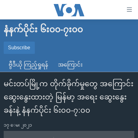
သုံး
ရ
လွယ်ကူ
နံနက်ပိုင်း ၆း၀၀-၇း၀၀
မူလစာမျက်နှာ
စေ
မြန်မာ
Subscribe
သည့်
SUBSCRIBE
ကမ္ဘာ့သတင်းများ
Link
ဗွီဒီယို ကြည့်ရှုရန်
အကြောင်း
ဗွီဒီယို
နိုင်ငံတကာ
များ
Spotify
သတင်းလွတ်လပ်ခွင့်
အမေရိကန်
ပင်မ
မင်းတပ်မြို့က တိုက်ခိုက်မှုတွေ အကြောင်း
ရပ်ဝန်းတခု လမ်းတခု အလွန်
တရုတ်
အကြောင်းအရာ
ရယူရန်
ဆွေးနွေးထားတဲ့ မြန်မာ့ အရေး ဆွေးနွေး
သို့
အင်္ဂလိပ်စာလေ့လာမယ်
အစ္စရေး-ပါလက်စတိုင်း
ကျော်
ခန်းနဲ့ နံနက်ပိုင်း ၆း၀၀-၇:၀၀
အပတ်စဉ်ကဏ္ဍများ
အမေရိကန်သုံးအီဒီယံ
ကြည့်
ရေဒီယိုနှင့်ရုပ်သံ အချက်အလက်များ
မကြေးမုံရဲ့ အင်္ဂလိပ်စာ
ရေဒီယို
ရန်
၁၇ ေမ၊ ၂၀၂၁
ပင်မ
ရေဒီယို/တီဗွီအစီအစဉ်
ရုပ်ရှင်ထဲက အင်္ဂလိပ်စာ
တီဗွီ