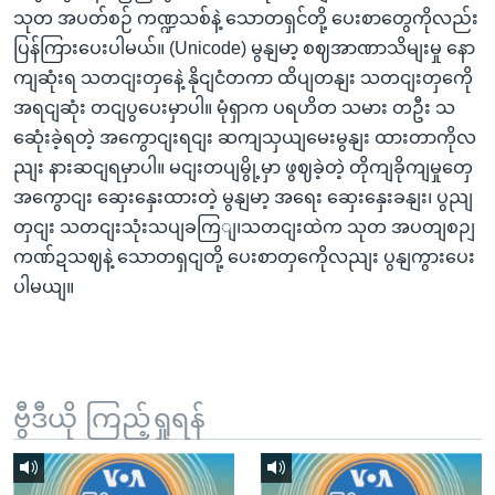
သုတ အပတ်စဉ် ကဏ္ဍသစ်နဲ့ သောတရှင်တို့ ပေးစာတွေကိုလည်း
ပြန်ကြားပေးပါမယ်။ (Unicode) မွနျမာ့ စဈအာဏာသိမျးမှု နော
ကျဆုံးရ သတငျးတှနေဲ့ နိုငျငံတကာ ထိပျတနျး သတငျးတှကေို
အရငျဆုံး တငျပွပေးမှာပါ။ မုံရှာက ပရဟိတ သမား တဦး သ
ဆေုံးခဲ့ရတဲ့ အကွောငျးရငျး ဆကျသှယျမေးမွနျး ထားတာကိုလ
ညျး နားဆငျရမှာပါ။ မငျးတပျမွို့မှာ ဖွဈခဲ့တဲ့ တိုကျခိုကျမှုတှေ
အကွောငျး ဆှေးနှေးထားတဲ့ မွနျမာ့ အရေး ဆှေးနှေးခနျး၊ ပွညျ
တှငျး သတငျးသုံးသပျခကြျ၊သတငျးထဲက သုတ အပတျစဉျ
ကဏ်ဍသဈနဲ့ သောတရှငျတို့ ပေးစာတှကေိုလညျး ပွနျကွားပေး
ပါမယျ။
ဗွီဒီယို ကြည့်ရှုရန်