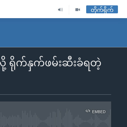
တိုက်ရိုက်
ု့ ရိုက်နှက်ဖမ်းဆီးခံရတဲ့
EMBED
ble