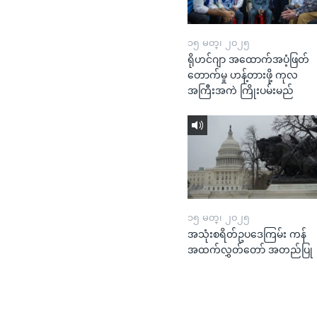
၁၅ မတ္၊ ၂၀၂၅
ရိုဟင်ဂျာ အထောက်အပံ့ဖြတ်
တောက်မှု ဟန့်တားဖို့ ကုလ
အကြီးအကဲ ကြိုးပမ်းမည်
၁၅ မတ္၊ ၂၀၂၅
အသုံးစရိတ်ဥပဒေကြမ်း ကန်
အထက်လွှတ်တော် အတည်ပြု