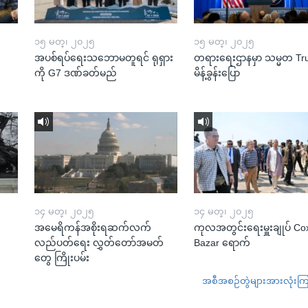
၁၅ မတ္၊ ၂၀၂၅
၁၅ မတ္၊ ၂၀၂၅
အပစ်ရပ်ရေးသဘောမတူရင် ရုရှား
တရားရေးဌာနမှာ သမ္မတ T
ကို G7 ဒဏ်ခတ်မည်
မိန့်ခွန်းပြော
၁၄ မတ္၊ ၂၀၂၅
၁၄ မတ္၊ ၂၀၂၅
အမေရိကန်အစိုးရဆက်လက်
ကုလအတွင်းရေးမှူးချုပ် Co
လည်ပတ်ရေး လွှတ်တော်အမတ်
Bazar ရောက်
တွေ ကြိုးပမ်း
အစီအစဉ်တွဲများအားလုံးကြည့