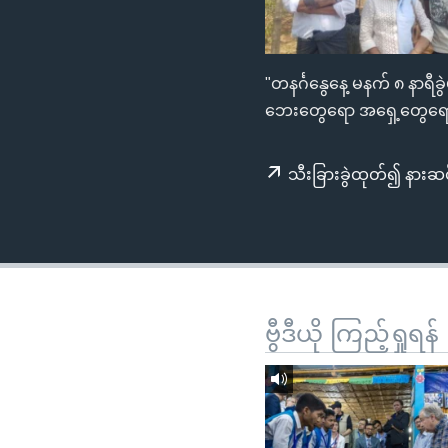
သုတပဒေသာ အင်္ဂလိပ်စာ
အ
ညွန်း
စာမျက်နှာ
"တနင်္ဂနွေနေ့ မနက် ၈ နာရ
သို့
ဘေးတွေရော အရှေ့တွေရော ပ
ကျော်
ကြည့်
ရန်
သီးခြားခွဲထုတ်၍ နားဆင
ရှာဖွေ
ရန်
နေရာ
သို့
ကျော်
ဗွီဒီယို ကြည့်ရှုရန်
ရန်