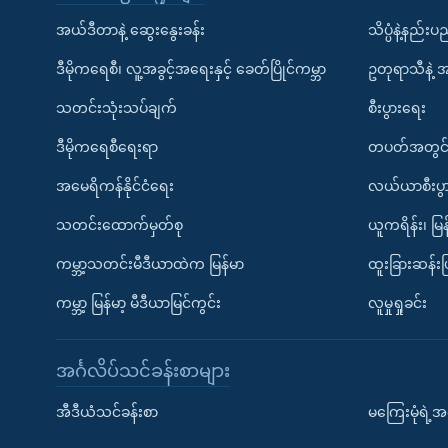
အယ်ဒီတာနဲ့ ဆွေးနွေးခန်း
သိပ္ပံနဲ့နည်း
ဒီမိုကရေစီ၊ လူ့အခွင့်အရေးနှင့် ခေတ်ပြိုင်ကမ္ဘာ
ဥတုရာသီနဲ့ 
သတင်းသုံးသပ်ချက်
စီးပွားရေး
ဒီမိုကရေစီရေးရာ
တပတ်အတွင်
အမေရိကန်နိုင်ငံရေး
လယ်ယာစီးပွ
သတင်းထောက်မှတ်စု
ယူကရိန်း၊ မြန
ကမ္ဘာ့သတင်းမီဒီယာထဲက မြန်မာ
ထူးခြားဆန်း
ကမ္ဘာ့ မြန်မာ့ မီဒီယာမြင်ကွင်း
လူမှုရှုခင်း
အင်္ဂလိပ်သင်ခန်းစာများ
အီဒီယံသင်ခန်းစာ
မကြေးမုံရဲ့အင