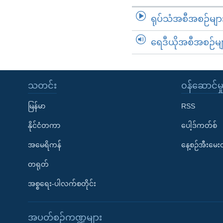
ရုပ်သံအစီအစဉ်မျာ
ရေဒီယိုအစီအစဉ်မျ
သတင်း
၀န်ဆောင်မှ
မြန်မာ
RSS
နိုင်ငံတကာ
ပေါ့ဒ်ကတ်စ်
အမေရိကန်
နေ့စဉ်အီးမေ
တရုတ်
အစ္စရေး-ပါလက်စတိုင်း
အပတ်စဉ်ကဏ္ဍများ