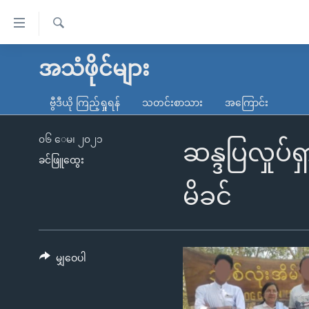
သုံး
ရ
ရှာဖွေ
လွယ်ကူ
မူလစာမျက်နှာ
အသံဖိုင်များ
ရ
စေ
မြန်မာ
လာ
ဗွီဒီယို ကြည့်ရှုရန်
သတင်းစာသား
အကြောင်း
သည့်
ဒ်
ကမ္ဘာ့သတင်းများ
Link
ဗွီဒီယို
နိုင်ငံတကာ
၀၆ ေမ၊ ၂၀၂၁
ဆန္ဒပြလှုပ်ရ
များ
ခင်ဖြူထွေး
သတင်းလွတ်လပ်ခွင့်
အမေရိကန်
ပင်မ
ရပ်ဝန်းတခု လမ်းတခု အလွန်
တရုတ်
မိခင်
အကြောင်းအရာ
အင်္ဂလိပ်စာလေ့လာမယ်
အစ္စရေး-ပါလက်စတိုင်း
သို့
အပတ်စဉ်ကဏ္ဍများ
အမေရိကန်သုံးအီဒီယံ
ကျော်
ကြည့်
မျှဝေပါ
ရေဒီယိုနှင့်ရုပ်သံ အချက်အလက်များ
မကြေးမုံရဲ့ အင်္ဂလိပ်စာ
ရေဒီယို
ရန်
ရေဒီယို/တီဗွီအစီအစဉ်
ရုပ်ရှင်ထဲက အင်္ဂလိပ်စာ
တီဗွီ
ပင်မ