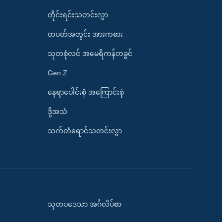
တိုင်းရင်းသတင်းလွှာ
တပတ်အတွင်း အားကစား
သုတစုံလင် အမေရိကန်တခွင်
Gen Z
နေရာပေါင်းစုံ အကြောင်းစုံ
ဒို့အသံ
သက်တံရောင်သတင်းလွှာ
သုတပဒေသာ အင်္ဂလိပ်စာ