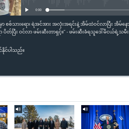
0:00
ီခွဲမှာ စစ်သားရော၊ ရဲအင်အား အလုံးအရင်းနဲ့ အိမ်ထဲဝင်လာပြီး အိမ
ိတ်ပြီး ဝင်လာ ဖမ်းဆီးတာရှင့်။" - ဖမ်းဆီးခံရသူဒေါ်မိငယ်ရဲ့သမ
်နိုင်ပါသည်။