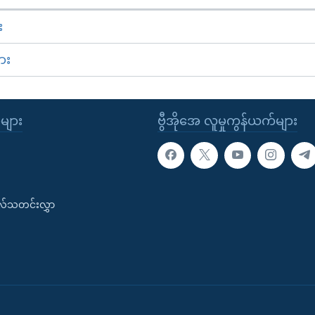
း
ား
ုများ
ဗွီအိုအေ လူမှုကွန်ယက်များ
းလ်သတင်းလွှာ