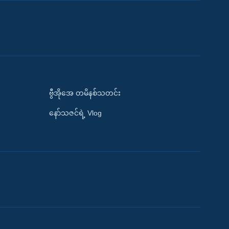
ဗွီအိုအေ တမိနစ်သတင်း
နော်သဇင်ရဲ့ Vlog