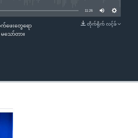
11:26
တိုက်ရိုက် လင့်ခ်
်နောက်ဖေးတွေရော
EMBED
ီး မသော်တာ။