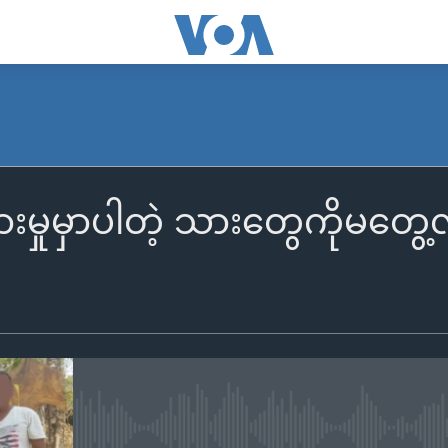
ှားမှုမှာပါတဲ့ သားတွေကိုမတွေ့လိ
No media source currently availa