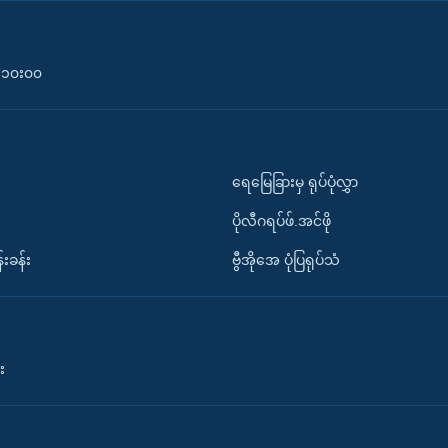
၀-၁၀း၀၀
ရေမြေခြားမှ ရုပ်ပုံလွှာ
ပိုလီဂရပ်ဖ်.အင်ဖို
်းခန်း
ဗွီအိုအေ ပုံပြရုပ်သံ
း