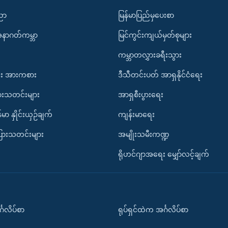
ပညာ
မြန်မာပြည်မှပေးစာ
အနာဂတ်ကမ္ဘာ
မြင်ကွင်းကျယ်မှတ်စုများ
ကမ္ဘာတလွှားခရီးသွား
း အားကစား
ဒီသီတင်းပတ် အာရှနိုင်ငံရေး
ားသတင်းများ
အာရှစီးပွားရေး
်မာ နှိုင်းယှဉ်ချက်
ကျန်းမာရေး
ပြားသတင်းများ
အမျိုးသမီးကဏ္ဍ
ရိုဟင်ဂျာအရေး မျှော်လင့်ချက်
်္ဂလိပ်စာ
ရုပ်ရှင်ထဲက အင်္ဂလိပ်စာ