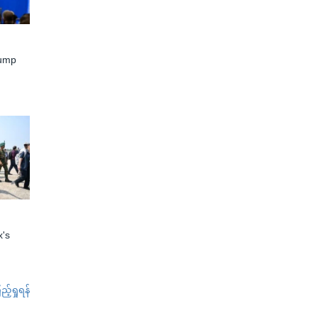
rump
x's
်ရှုရန်