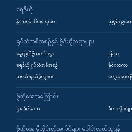
ရေဒီယို
နံနက်ပိုင်း ၆း၀၀-ရး၀၀
ညပိုင်း ၉း၀
ရုပ်သံအစီအစဉ်နှင့် ဗွီဒီယိုကဏ္ဍများ
နေ့စဉ်တီဗွီသတင်းလွှာ
မြန်မာ
ရေဒီယို ရုပ်သံအစီအစဉ်
နိုင်ငံတကာ
အပတ်စဉ်တီဗွီမဂ္ဂဇင်း
တွေ့ဆုံမေးမြန
ဗွီအိုအေအကြောင်း
ဌာနမိတ်ဆက်
မီတာလှိုင်းမျာ
ဗွီအိုအေ မိုဘိုင်းလ်အက်ပ်များ ဒေါင်းလုတ်ယူရန်
Learning English