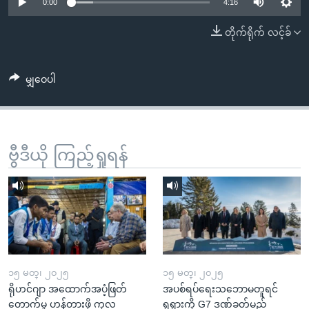
အ
0:00
4:16
သုတပဒေသာ အင်္ဂလိပ်စာ
ညွန်း
Learning English
တိုက်ရိုက် လင့်ခ်
စာမျက်နှာ
သို့
ဗွီအိုအေ လူမှုကွန်ယက်များ
ကျော်
မျှဝေပါ
ကြည့်
ရန်
ဘာသာစကားများ
ရှာဖွေ
ဗွီဒီယို ကြည့်ရှုရန်
ရန်
နေရာ
သို့
ကျော်
ရန်
၁၅ မတ္၊ ၂၀၂၅
၁၅ မတ္၊ ၂၀၂၅
ရိုဟင်ဂျာ အထောက်အပံ့ဖြတ်
အပစ်ရပ်ရေးသဘောမတူရင်
တောက်မှု ဟန့်တားဖို့ ကုလ
ရုရှားကို G7 ဒဏ်ခတ်မည်