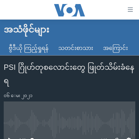
သုံး
ရ
လွယ်ကူ
အသံဖိုင်များ
မူလစာမျက်နှာ
စေ
မြန်မာ
ဗွီဒီယို ကြည့်ရှုရန်
သတင်းစာသား
အကြောင်း
သည့်
ကမ္ဘာ့သတင်းများ
Link
PSI ဂြိုဟ်တုစလောင်းတွေ ဖြုတ်သိမ်းခံနေ
ဗွီဒီယို
နိုင်ငံတကာ
များ
သတင်းလွတ်လပ်ခွင့်
အမေရိကန်
ရ
ပင်မ
ရပ်ဝန်းတခု လမ်းတခု အလွန်
တရုတ်
အကြောင်းအရာ
၀၆ ေမ၊ ၂၀၂၁
သို့
အင်္ဂလိပ်စာလေ့လာမယ်
အစ္စရေး-ပါလက်စတိုင်း
ကျော်
အပတ်စဉ်ကဏ္ဍများ
အမေရိကန်သုံးအီဒီယံ
ကြည့်
ရေဒီယိုနှင့်ရုပ်သံ အချက်အလက်များ
မကြေးမုံရဲ့ အင်္ဂလိပ်စာ
ရေဒီယို
ရန်
No media source currently available
ပင်မ
ရေဒီယို/တီဗွီအစီအစဉ်
ရုပ်ရှင်ထဲက အင်္ဂလိပ်စာ
တီဗွီ