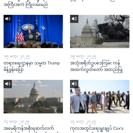
အကြီးအကဲ ကြိုးပမ်းမည်
၁၅ မတ္၊ ၂၀၂၅
၁၅ မတ္၊ ၂၀၂၅
တရားရေးဌာနမှာ သမ္မတ Trump
အသုံးစရိတ်ဥပဒေကြမ်း ကန်
မိန့်ခွန်းပြော
အထက်လွှတ်တော် အတည်ပြု
၁၄ မတ္၊ ၂၀၂၅
၁၄ မတ္၊ ၂၀၂၅
အမေရိကန်အစိုးရဆက်လက်
ကုလအတွင်းရေးမှူးချုပ် Cox's