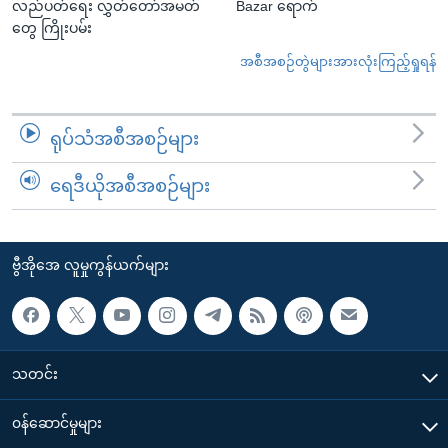
လည်ပတ်ရေး လွှတ်တော်အမတ်
Bazar ရောက်
တွေ ကြိုးပမ်း
အစီအစဉ်တွဲများအားလုံးကြည့်ရှုရန်
ရုပ်သံအစီအစဉ်များ
ရေဒီယိုအစီအစဉ်များ
ဗွီအိုအေ လူမှုကွန်ယက်များ
သတင်း
၀န်ဆောင်မှုများ