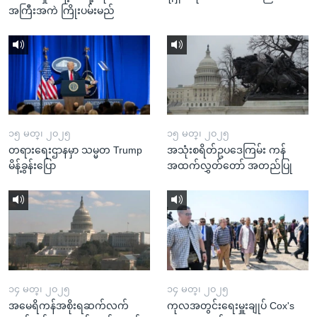
အကြီးအကဲ ကြိုးပမ်းမည်
၁၅ မတ္၊ ၂၀၂၅
၁၅ မတ္၊ ၂၀၂၅
တရားရေးဌာနမှာ သမ္မတ Trump
အသုံးစရိတ်ဥပဒေကြမ်း ကန်
မိန့်ခွန်းပြော
အထက်လွှတ်တော် အတည်ပြု
၁၄ မတ္၊ ၂၀၂၅
၁၄ မတ္၊ ၂၀၂၅
အမေရိကန်အစိုးရဆက်လက်
ကုလအတွင်းရေးမှူးချုပ် Cox's