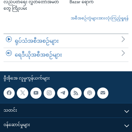
လည်ပတ်ရေး လွှတ်တော်အမတ်
Bazar ရောက်
တွေ ကြိုးပမ်း
အစီအစဉ်တွဲများအားလုံးကြည့်ရှုရန်
ရုပ်သံအစီအစဉ်များ
ရေဒီယိုအစီအစဉ်များ
ဗွီအိုအေ လူမှုကွန်ယက်များ
သတင်း
၀န်ဆောင်မှုများ