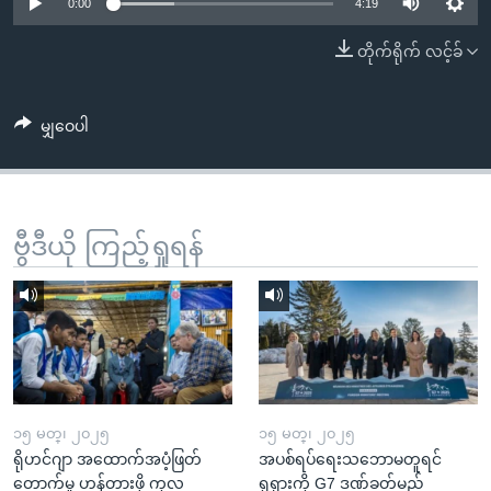
အ
0:00
4:19
သုတပဒေသာ အင်္ဂလိပ်စာ
ညွန်း
Learning English
တိုက်ရိုက် လင့်ခ်
စာမျက်နှာ
သို့
ဗွီအိုအေ လူမှုကွန်ယက်များ
ကျော်
မျှဝေပါ
ကြည့်
ရန်
ဘာသာစကားများ
ရှာဖွေ
ဗွီဒီယို ကြည့်ရှုရန်
ရန်
နေရာ
သို့
ကျော်
ရန်
၁၅ မတ္၊ ၂၀၂၅
၁၅ မတ္၊ ၂၀၂၅
ရိုဟင်ဂျာ အထောက်အပံ့ဖြတ်
အပစ်ရပ်ရေးသဘောမတူရင်
တောက်မှု ဟန့်တားဖို့ ကုလ
ရုရှားကို G7 ဒဏ်ခတ်မည်