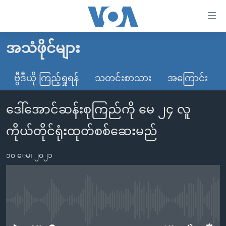
သုံး
ရ
လွယ်ကူ
အသံဖိုင်များ
မူလစာမျက်နှာ
စေ
မြန်မာ
ဗွီဒီယို ကြည့်ရှုရန်
သတင်းစာသား
အကြောင်း
သည့်
ကမ္ဘာ့သတင်းများ
Link
ဒေါ်အောင်ဆန်းစုကြည်ကို မေ ၂၄ လူ
ဗွီဒီယို
နိုင်ငံတကာ
များ
သတင်းလွတ်လပ်ခွင့်
အမေရိကန်
ကိုယ်တိုင်ရုံးထုတ်စစ်ဆေးမည်
ပင်မ
ရပ်ဝန်းတခု လမ်းတခု အလွန်
တရုတ်
အကြောင်းအရာ
၁၀ ေမ၊ ၂၀၂၁
သို့
အင်္ဂလိပ်စာလေ့လာမယ်
အစ္စရေး-ပါလက်စတိုင်း
ကျော်
အပတ်စဉ်ကဏ္ဍများ
အမေရိကန်သုံးအီဒီယံ
ကြည့်
ရေဒီယိုနှင့်ရုပ်သံ အချက်အလက်များ
မကြေးမုံရဲ့ အင်္ဂလိပ်စာ
ရေဒီယို
ရန်
No media source currently available
ပင်မ
ရေဒီယို/တီဗွီအစီအစဉ်
ရုပ်ရှင်ထဲက အင်္ဂလိပ်စာ
တီဗွီ