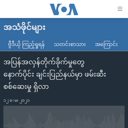
သုံး
ရ
လွယ်ကူ
အသံဖိုင်များ
မူလစာမျက်နှာ
စေ
မြန်မာ
ဗွီဒီယို ကြည့်ရှုရန်
သတင်းစာသား
အကြောင်း
သည့်
ကမ္ဘာ့သတင်းများ
Link
အပြန်အလှန်တိုက်ခိုက်မှုတွေ
ဗွီဒီယို
နိုင်ငံတကာ
များ
သတင်းလွတ်လပ်ခွင့်
အမေရိကန်
နောက်ပိုင်း ချင်းပြည်နယ်မှာ ဖမ်းဆီး
ပင်မ
ရပ်ဝန်းတခု လမ်းတခု အလွန်
တရုတ်
အကြောင်းအရာ
စစ်ဆေးမှု ရှိလာ
သို့
အင်္ဂလိပ်စာလေ့လာမယ်
အစ္စရေး-ပါလက်စတိုင်း
ကျော်
၁၂ ေမ၊ ၂၀၂၁
အပတ်စဉ်ကဏ္ဍများ
အမေရိကန်သုံးအီဒီယံ
ကြည့်
ရေဒီယိုနှင့်ရုပ်သံ အချက်အလက်များ
မကြေးမုံရဲ့ အင်္ဂလိပ်စာ
ရေဒီယို
ရန်
ပင်မ
ရေဒီယို/တီဗွီအစီအစဉ်
ရုပ်ရှင်ထဲက အင်္ဂလိပ်စာ
တီဗွီ