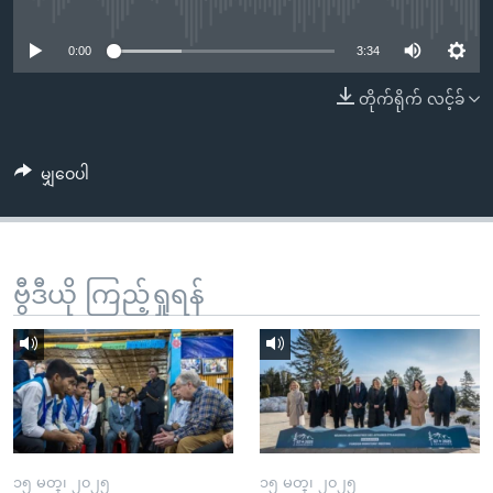
No media source currently available
အ
သုတပဒေသာ အင်္ဂလိပ်စာ
ညွန်း
Learning English
0:00
3:34
စာမျက်နှာ
သို့
ဗွီအိုအေ လူမှုကွန်ယက်များ
တိုက်ရိုက် လင့်ခ်
ကျော်
ကြည့်
မျှဝေပါ
ရန်
ဘာသာစကားများ
ရှာဖွေ
ရန်
နေရာ
ဗွီဒီယို ကြည့်ရှုရန်
သို့
ကျော်
ရန်
၁၅ မတ္၊ ၂၀၂၅
၁၅ မတ္၊ ၂၀၂၅