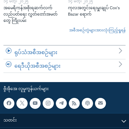
၁၄ မတ္၊ ၂၀၂၅
၁၄ မတ္၊ ၂၀၂၅
အမေရိကန်အစိုးရဆက်လက်
ကုလအတွင်းရေးမှူးချုပ် Cox's
လည်ပတ်ရေး လွှတ်တော်အမတ်
Bazar ရောက်
တွေ ကြိုးပမ်း
အစီအစဉ်တွဲများအားလုံးကြည့်ရှုရန်
ရုပ်သံအစီအစဉ်များ
ရေဒီယိုအစီအစဉ်များ
ဗွီအိုအေ လူမှုကွန်ယက်များ
သတင်း