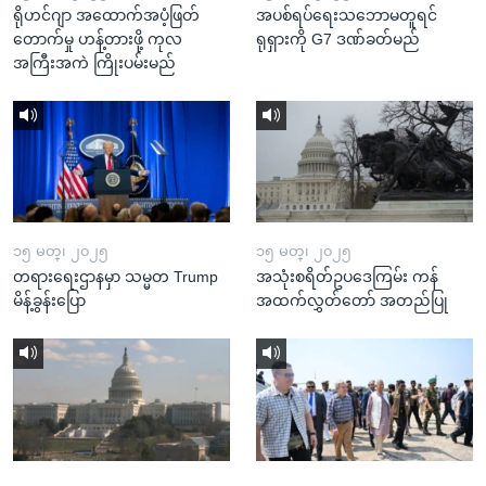
ရိုဟင်ဂျာ အထောက်အပံ့ဖြတ်
အပစ်ရပ်ရေးသဘောမတူရင်
တောက်မှု ဟန့်တားဖို့ ကုလ
ရုရှားကို G7 ဒဏ်ခတ်မည်
အကြီးအကဲ ကြိုးပမ်းမည်
၁၅ မတ္၊ ၂၀၂၅
၁၅ မတ္၊ ၂၀၂၅
တရားရေးဌာနမှာ သမ္မတ Trump
အသုံးစရိတ်ဥပဒေကြမ်း ကန်
မိန့်ခွန်းပြော
အထက်လွှတ်တော် အတည်ပြု