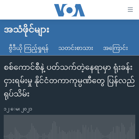
သုံး
ရ
လွယ်ကူ
အသံဖိုင်များ
မူလစာမျက်နှာ
စေ
မြန်မာ
ဗွီဒီယို ကြည့်ရှုရန်
သတင်းစာသား
အကြောင်း
သည့်
ကမ္ဘာ့သတင်းများ
Link
စစ်ကောင်စီနဲ့ ပတ်သက်တဲ့နေရာမှာ ရုံးခန်း
ဗွီဒီယို
နိုင်ငံတကာ
များ
သတင်းလွတ်လပ်ခွင့်
အမေရိကန်
ငှားရမ်းမှု နိုင်ငံတကာကုမ္ပဏီတွေ ပြန်လည်
ပင်မ
ရပ်ဝန်းတခု လမ်းတခု အလွန်
တရုတ်
အကြောင်းအရာ
ရုပ်သိမ်း
သို့
အင်္ဂလိပ်စာလေ့လာမယ်
အစ္စရေး-ပါလက်စတိုင်း
ကျော်
၁၂ ေမ၊ ၂၀၂၁
အပတ်စဉ်ကဏ္ဍများ
အမေရိကန်သုံးအီဒီယံ
ကြည့်
ရေဒီယိုနှင့်ရုပ်သံ အချက်အလက်များ
မကြေးမုံရဲ့ အင်္ဂလိပ်စာ
ရေဒီယို
ရန်
ပင်မ
ရေဒီယို/တီဗွီအစီအစဉ်
ရုပ်ရှင်ထဲက အင်္ဂလိပ်စာ
တီဗွီ