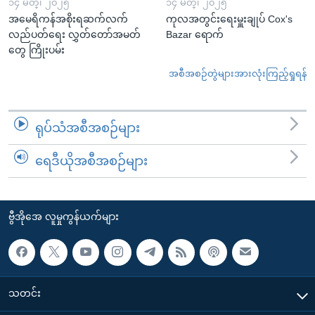
၁၄ မတ္၊ ၂၀၂၅
၁၄ မတ္၊ ၂၀၂၅
အမေရိကန်အစိုးရဆက်လက်
ကုလအတွင်းရေးမှူးချုပ် Cox's
လည်ပတ်ရေး လွှတ်တော်အမတ်
Bazar ရောက်
တွေ ကြိုးပမ်း
အစီအစဉ်တွဲများအားလုံးကြည့်ရှုရန်
ရုပ်သံအစီအစဉ်များ
ရေဒီယိုအစီအစဉ်များ
ဗွီအိုအေ လူမှုကွန်ယက်များ
သတင်း