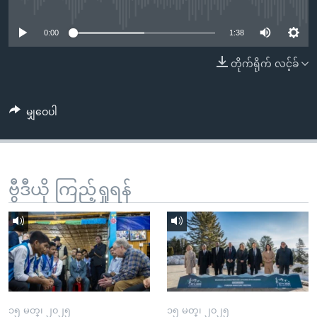
No media source currently available
အ
သုတပဒေသာ အင်္ဂလိပ်စာ
ညွန်း
Learning English
0:00
1:38
စာမျက်နှာ
သို့
ဗွီအိုအေ လူမှုကွန်ယက်များ
တိုက်ရိုက် လင့်ခ်
ကျော်
ကြည့်
မျှဝေပါ
ရန်
ဘာသာစကားများ
ရှာဖွေ
ရန်
နေရာ
ဗွီဒီယို ကြည့်ရှုရန်
သို့
ကျော်
ရန်
၁၅ မတ္၊ ၂၀၂၅
၁၅ မတ္၊ ၂၀၂၅