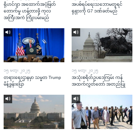
ရိုဟင်ဂျာ အထောက်အပံ့ဖြတ်
အပစ်ရပ်ရေးသဘောမတူရင်
တောက်မှု ဟန့်တားဖို့ ကုလ
ရုရှားကို G7 ဒဏ်ခတ်မည်
အကြီးအကဲ ကြိုးပမ်းမည်
၁၅ မတ္၊ ၂၀၂၅
၁၅ မတ္၊ ၂၀၂၅
တရားရေးဌာနမှာ သမ္မတ Trump
အသုံးစရိတ်ဥပဒေကြမ်း ကန်
မိန့်ခွန်းပြော
အထက်လွှတ်တော် အတည်ပြု