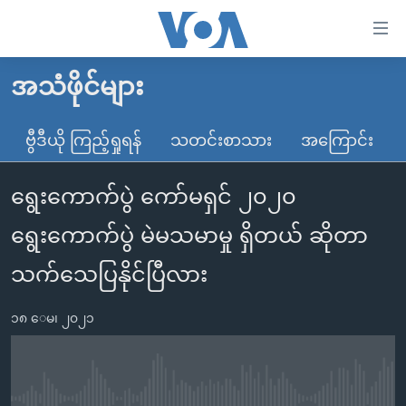
သုံး
ရ
လွယ်ကူ
အသံဖိုင်များ
မူလစာမျက်နှာ
စေ
မြန်မာ
ဗွီဒီယို ကြည့်ရှုရန်
သတင်းစာသား
အကြောင်း
သည့်
ကမ္ဘာ့သတင်းများ
Link
ရွေးကောက်ပွဲ ကော်မရှင် ၂၀၂၀
ဗွီဒီယို
နိုင်ငံတကာ
များ
သတင်းလွတ်လပ်ခွင့်
အမေရိကန်
ရွေးကောက်ပွဲ မဲမသမာမှု ရှိတယ် ဆိုတာ
ပင်မ
ရပ်ဝန်းတခု လမ်းတခု အလွန်
တရုတ်
အကြောင်းအရာ
သက်သေပြနိုင်ပြီလား
သို့
အင်္ဂလိပ်စာလေ့လာမယ်
အစ္စရေး-ပါလက်စတိုင်း
ကျော်
၁၈ ေမ၊ ၂၀၂၁
အပတ်စဉ်ကဏ္ဍများ
အမေရိကန်သုံးအီဒီယံ
ကြည့်
ရေဒီယိုနှင့်ရုပ်သံ အချက်အလက်များ
မကြေးမုံရဲ့ အင်္ဂလိပ်စာ
ရေဒီယို
ရန်
ပင်မ
ရေဒီယို/တီဗွီအစီအစဉ်
ရုပ်ရှင်ထဲက အင်္ဂလိပ်စာ
တီဗွီ