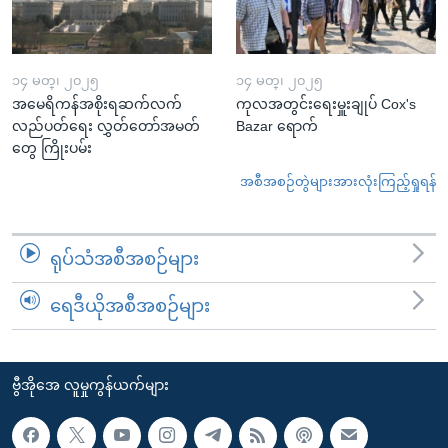
၁၄ မတ္၊ ၂၀၂၅
၁၄ မတ္၊ ၂၀၂၅
အမေရိကန်အစိုးရဆက်လက်
ကုလအတွင်းရေးမှူးချုပ် Cox's
လည်ပတ်ရေး လွှတ်တော်အမတ်
Bazar ရောက်
တွေ ကြိုးပမ်း
အစီအစဉ်တွဲများအားလုံးကြည့်ရှုရန်
ရုပ်သံအစီအစဉ်များ
ရေဒီယိုအစီအစဉ်များ
ဗွီအိုအေ လူမှုကွန်ယက်များ