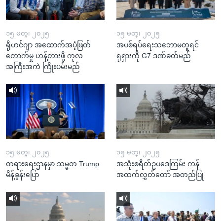
၁၅ မတ္၊ ၂၀၂၅
၁၅ မတ္၊ ၂၀၂၅
ရိုဟင်ဂျာ အထောက်အပံ့ဖြတ်
အပစ်ရပ်ရေးသဘောမတူရင်
တောက်မှု ဟန့်တားဖို့ ကုလ
ရုရှားကို G7 ဒဏ်ခတ်မည်
အကြီးအကဲ ကြိုးပမ်းမည်
၁၅ မတ္၊ ၂၀၂၅
၁၅ မတ္၊ ၂၀၂၅
တရားရေးဌာနမှာ သမ္မတ Trump
အသုံးစရိတ်ဥပဒေကြမ်း ကန်
မိန့်ခွန်းပြော
အထက်လွှတ်တော် အတည်ပြု