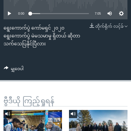
No media source currently available
အ
သုတပဒေသာ အင်္ဂလိပ်စာ
ညွန်း
Learning English
0:00
7:05
စာမျက်နှာ
သို့
ဗွီအိုအေ လူမှုကွန်ယက်များ
တိုက်ရိုက် လင့်ခ်
ရွေးကောက်ပွဲ ကော်မရှင် ၂၀၂၀
ကျော်
ရွေးကောက်ပွဲ မဲမသမာမှု ရှိတယ် ဆိုတာ
ကြည့်
သက်သေပြနိုင်ပြီလား
ရန်
ဘာသာစကားများ
ရှာဖွေ
ရန်
မျှဝေပါ
နေရာ
သို့
ကျော်
ရန်
ဗွီဒီယို ကြည့်ရှုရန်