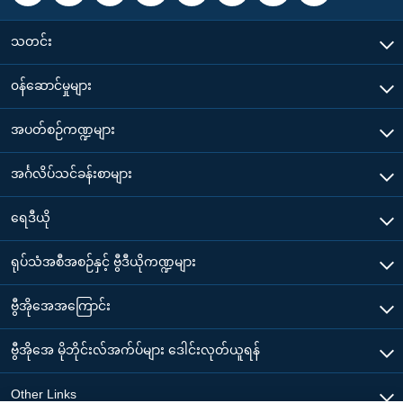
သတင်း
၀န်ဆောင်မှုများ
အပတ်စဉ်ကဏ္ဍများ
အင်္ဂလိပ်သင်ခန်းစာများ
ရေဒီယို
ရုပ်သံအစီအစဉ်နှင့် ဗွီဒီယိုကဏ္ဍများ
ဗွီအိုအေအကြောင်း
ဗွီအိုအေ မိုဘိုင်းလ်အက်ပ်များ ဒေါင်းလုတ်ယူရန်
Other Links