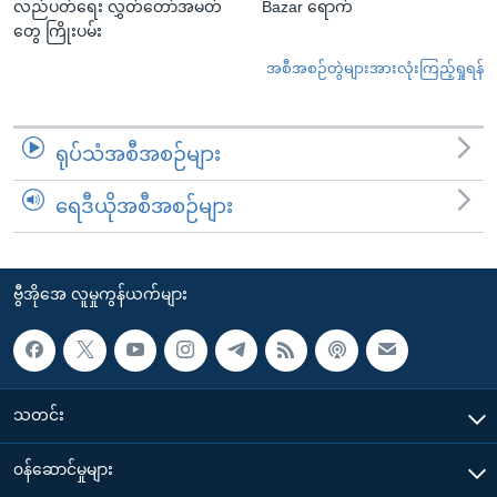
လည်ပတ်ရေး လွှတ်တော်အမတ်
Bazar ရောက်
တွေ ကြိုးပမ်း
အစီအစဉ်တွဲများအားလုံးကြည့်ရှုရန်
ရုပ်သံအစီအစဉ်များ
ရေဒီယိုအစီအစဉ်များ
ဗွီအိုအေ လူမှုကွန်ယက်များ
သတင်း
၀န်ဆောင်မှုများ