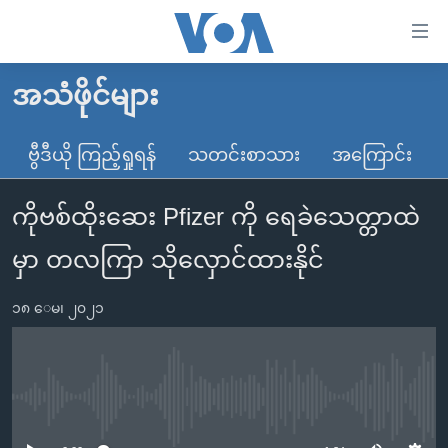
သုံး
ရ
လွယ်ကူ
အသံဖိုင်များ
မူလစာမျက်နှာ
စေ
မြန်မာ
ဗွီဒီယို ကြည့်ရှုရန်
သတင်းစာသား
အကြောင်း
သည့်
ကမ္ဘာ့သတင်းများ
Link
ကိုဗစ်ထိုးဆေး Pfizer ကို ရေခဲသေတ္တာထဲ
ဗွီဒီယို
နိုင်ငံတကာ
များ
သတင်းလွတ်လပ်ခွင့်
အမေရိကန်
မှာ တလကြာ သိုလှောင်ထားနိုင်
ပင်မ
ရပ်ဝန်းတခု လမ်းတခု အလွန်
တရုတ်
အကြောင်းအရာ
၁၈ ေမ၊ ၂၀၂၁
သို့
အင်္ဂလိပ်စာလေ့လာမယ်
အစ္စရေး-ပါလက်စတိုင်း
ကျော်
အပတ်စဉ်ကဏ္ဍများ
အမေရိကန်သုံးအီဒီယံ
ကြည့်
ရေဒီယိုနှင့်ရုပ်သံ အချက်အလက်များ
မကြေးမုံရဲ့ အင်္ဂလိပ်စာ
ရေဒီယို
ရန်
No media source currently available
ပင်မ
ရေဒီယို/တီဗွီအစီအစဉ်
ရုပ်ရှင်ထဲက အင်္ဂလိပ်စာ
တီဗွီ