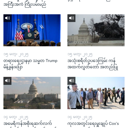
အကြီးအကဲ ကြိုးပမ်းမည်
၁၅ မတ္၊ ၂၀၂၅
၁၅ မတ္၊ ၂၀၂၅
တရားရေးဌာနမှာ သမ္မတ Trump
အသုံးစရိတ်ဥပဒေကြမ်း ကန်
မိန့်ခွန်းပြော
အထက်လွှတ်တော် အတည်ပြု
၁၄ မတ္၊ ၂၀၂၅
၁၄ မတ္၊ ၂၀၂၅
အမေရိကန်အစိုးရဆက်လက်
ကုလအတွင်းရေးမှူးချုပ် Cox's