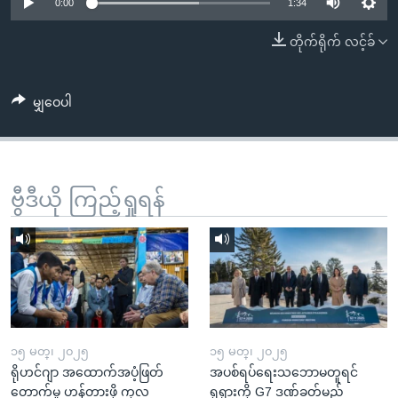
အ
0:00
1:34
သုတပဒေသာ အင်္ဂလိပ်စာ
ညွန်း
Learning English
တိုက်ရိုက် လင့်ခ်
စာမျက်နှာ
သို့
ဗွီအိုအေ လူမှုကွန်ယက်များ
ကျော်
မျှဝေပါ
ကြည့်
ရန်
ဘာသာစကားများ
ရှာဖွေ
ဗွီဒီယို ကြည့်ရှုရန်
ရန်
နေရာ
သို့
ကျော်
ရန်
၁၅ မတ္၊ ၂၀၂၅
၁၅ မတ္၊ ၂၀၂၅
ရိုဟင်ဂျာ အထောက်အပံ့ဖြတ်
အပစ်ရပ်ရေးသဘောမတူရင်
တောက်မှု ဟန့်တားဖို့ ကုလ
ရုရှားကို G7 ဒဏ်ခတ်မည်