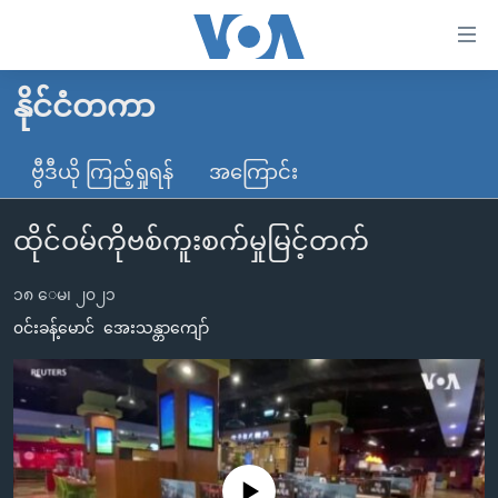
သုံး
ရ
လွယ်ကူ
နိုင်ငံတကာ
မူလစာမျက်နှာ
စေ
မြန်မာ
ဗွီဒီယို ကြည့်ရှုရန်
အကြောင်း
သည့်
ကမ္ဘာ့သတင်းများ
Link
ထိုင်ဝမ်ကိုဗစ်ကူးစက်မှုမြင့်တက်
ဗွီဒီယို
နိုင်ငံတကာ
များ
သတင်းလွတ်လပ်ခွင့်
အမေရိကန်
ပင်မ
၁၈ ေမ၊ ၂၀၂၁
ရပ်ဝန်းတခု လမ်းတခု အလွန်
တရုတ်
အကြောင်းအရာ
၀င်းခန့်မောင်
အေးသန္တာကျော်
သို့
အင်္ဂလိပ်စာလေ့လာမယ်
အစ္စရေး-ပါလက်စတိုင်း
ကျော်
အပတ်စဉ်ကဏ္ဍများ
အမေရိကန်သုံးအီဒီယံ
ကြည့်
ရေဒီယိုနှင့်ရုပ်သံ အချက်အလက်များ
မကြေးမုံရဲ့ အင်္ဂလိပ်စာ
ရေဒီယို
ရန်
ပင်မ
ရေဒီယို/တီဗွီအစီအစဉ်
ရုပ်ရှင်ထဲက အင်္ဂလိပ်စာ
တီဗွီ
No media source currently available