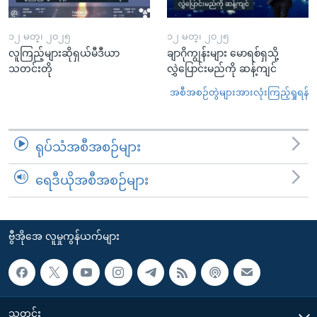
၁၂ မတ္၊ ၂၀၂၅
၁၂ မတ္၊ ၂၀၂၅
လူကြည့်များဆိုရှယ်မီဒီယာ
ချာဂိုကျွန်းများ မောရစ်ရှသို့
သတင်းတို
လွှဲပြောင်းမည်ကို ဆန့်ကျင်
အစီအစဉ်တွဲများအားလုံးကြည့်ရှုရန်
ရုပ်သံအစီအစဉ်များ
ရေဒီယိုအစီအစဉ်များ
ဗွီအိုအေ လူမှုကွန်ယက်များ
သတင်း