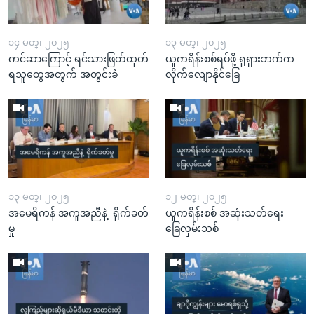
၁၄ မတ္၊ ၂၀၂၅
၁၃ မတ္၊ ၂၀၂၅
ကင်ဆာကြောင့် ရင်သားဖြတ်ထုတ်
ယူကရိန်းစစ်ရပ်ဖို့ ရုရှားဘက်က
ရသူတွေအတွက် အတွင်းခံ
လိုက်လျောနိုင်ခြေ
၁၃ မတ္၊ ၂၀၂၅
၁၂ မတ္၊ ၂၀၂၅
အမေရိကန် အကူအညီနဲ့ ရိုက်ခတ်
ယူကရိန်းစစ် အဆုံးသတ်ရေး
မှု
ခြေလှမ်းသစ်