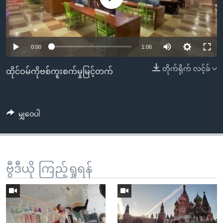
အ
သုတပဒေသာ အင်္ဂလိပ်စာ
ညွန်း
Learning English
စာမျက်နှာ
သို့
ဗွီအိုအေ လူမှုကွန်ယက်များ
0:00
1:06
ကျော်
တိုက်ရိုက် လင့်ခ်
ကြည့်
ထိုင်ဝမ်ကိုဗစ်ကူးစက်မှုမြင့်တက်
ရန်
ဘာသာစကားများ
ရှာဖွေ
ရန်
မျှဝေပါ
နေရာ
သို့
ကျော်
ရန်
ဗွီဒီယို ကြည့်ရှုရန်