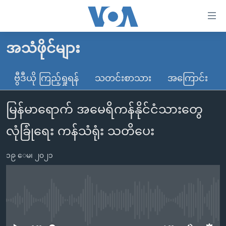
သုံး
ရ
လွယ်ကူ
အသံဖိုင်များ
မူလစာမျက်နှာ
စေ
မြန်မာ
ဗွီဒီယို ကြည့်ရှုရန်
သတင်းစာသား
အကြောင်း
သည့်
ကမ္ဘာ့သတင်းများ
Link
မြန်မာရောက် အမေရိကန်နိုင်ငံသားတွေ
ဗွီဒီယို
နိုင်ငံတကာ
များ
သတင်းလွတ်လပ်ခွင့်
အမေရိကန်
လုံခြုံရေး ကန်သံရုံး သတိပေး
ပင်မ
ရပ်ဝန်းတခု လမ်းတခု အလွန်
တရုတ်
အကြောင်းအရာ
၁၉ ေမ၊ ၂၀၂၁
သို့
အင်္ဂလိပ်စာလေ့လာမယ်
အစ္စရေး-ပါလက်စတိုင်း
ကျော်
အပတ်စဉ်ကဏ္ဍများ
အမေရိကန်သုံးအီဒီယံ
ကြည့်
ရေဒီယိုနှင့်ရုပ်သံ အချက်အလက်များ
မကြေးမုံရဲ့ အင်္ဂလိပ်စာ
ရေဒီယို
ရန်
No media source currently available
ပင်မ
ရေဒီယို/တီဗွီအစီအစဉ်
ရုပ်ရှင်ထဲက အင်္ဂလိပ်စာ
တီဗွီ