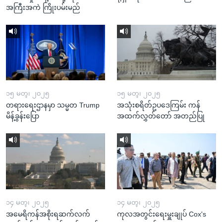
အကြီးအကဲ ကြိုးပမ်းမည်
၁၅ မတ္၊ ၂၀၂၅
၁၅ မတ္၊ ၂၀၂၅
တရားရေးဌာနမှာ သမ္မတ Trump
အသုံးစရိတ်ဥပဒေကြမ်း ကန်
မိန့်ခွန်းပြော
အထက်လွှတ်တော် အတည်ပြု
၁၄ မတ္၊ ၂၀၂၅
၁၄ မတ္၊ ၂၀၂၅
အမေရိကန်အစိုးရဆက်လက်
ကုလအတွင်းရေးမှူးချုပ် Cox's