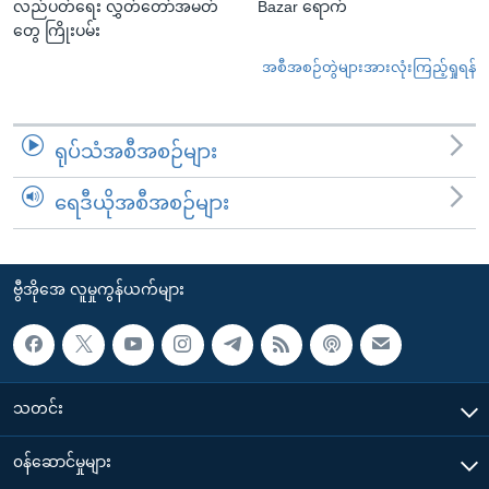
လည်ပတ်ရေး လွှတ်တော်အမတ်
Bazar ရောက်
တွေ ကြိုးပမ်း
အစီအစဉ်တွဲများအားလုံးကြည့်ရှုရန်
ရုပ်သံအစီအစဉ်များ
ရေဒီယိုအစီအစဉ်များ
ဗွီအိုအေ လူမှုကွန်ယက်များ
သတင်း
၀န်ဆောင်မှုများ