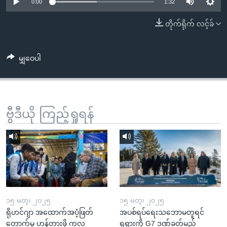
အ
0:00
1:32
သုတပဒေသာ အင်္ဂလိပ်စာ
ညွန်း
Learning English
တိုက်ရိုက် လင့်ခ်
စာမျက်နှာ
သို့
ဗွီအိုအေ လူမှုကွန်ယက်များ
ကျော်
မျှဝေပါ
ကြည့်
ရန်
ဘာသာစကားများ
ရှာဖွေ
ဗွီဒီယို ကြည့်ရှုရန်
ရန်
နေရာ
သို့
ကျော်
ရန်
၁၅ မတ္၊ ၂၀၂၅
၁၅ မတ္၊ ၂၀၂၅
ရိုဟင်ဂျာ အထောက်အပံ့ဖြတ်
အပစ်ရပ်ရေးသဘောမတူရင်
တောက်မှု ဟန့်တားဖို့ ကုလ
ရုရှားကို G7 ဒဏ်ခတ်မည်