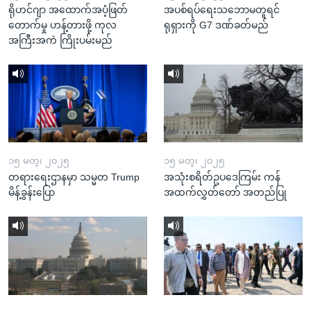
ရိုဟင်ဂျာ အထောက်အပံ့ဖြတ်
အပစ်ရပ်ရေးသဘောမတူရင်
တောက်မှု ဟန့်တားဖို့ ကုလ
ရုရှားကို G7 ဒဏ်ခတ်မည်
အကြီးအကဲ ကြိုးပမ်းမည်
၁၅ မတ္၊ ၂၀၂၅
၁၅ မတ္၊ ၂၀၂၅
တရားရေးဌာနမှာ သမ္မတ Trump
အသုံးစရိတ်ဥပဒေကြမ်း ကန်
မိန့်ခွန်းပြော
အထက်လွှတ်တော် အတည်ပြု