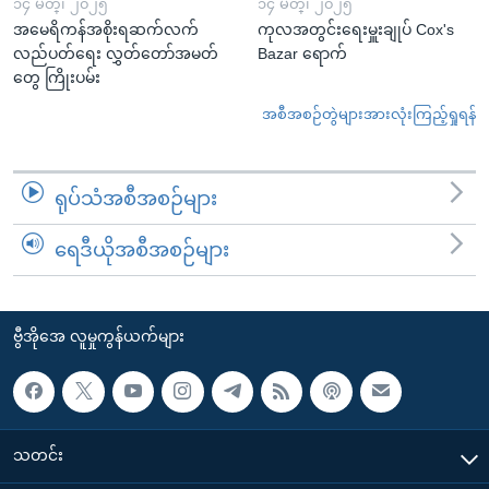
၁၄ မတ္၊ ၂၀၂၅
၁၄ မတ္၊ ၂၀၂၅
အမေရိကန်အစိုးရဆက်လက်
ကုလအတွင်းရေးမှူးချုပ် Cox's
လည်ပတ်ရေး လွှတ်တော်အမတ်
Bazar ရောက်
တွေ ကြိုးပမ်း
အစီအစဉ်တွဲများအားလုံးကြည့်ရှုရန်
ရုပ်သံအစီအစဉ်များ
ရေဒီယိုအစီအစဉ်များ
ဗွီအိုအေ လူမှုကွန်ယက်များ
သတင်း