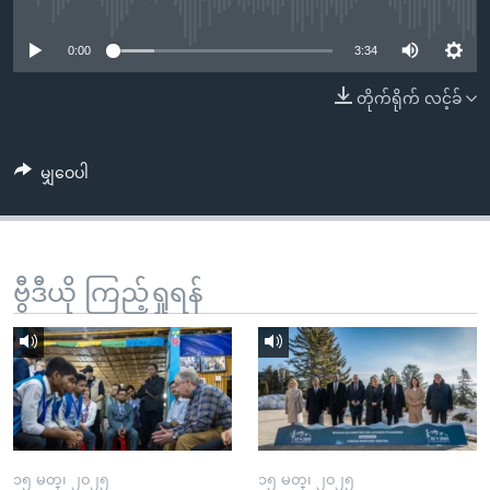
No media source currently available
အ
သုတပဒေသာ အင်္ဂလိပ်စာ
ညွန်း
Learning English
0:00
3:34
စာမျက်နှာ
သို့
ဗွီအိုအေ လူမှုကွန်ယက်များ
တိုက်ရိုက် လင့်ခ်
ကျော်
ကြည့်
မျှဝေပါ
ရန်
ဘာသာစကားများ
ရှာဖွေ
ရန်
နေရာ
ဗွီဒီယို ကြည့်ရှုရန်
သို့
ကျော်
ရန်
၁၅ မတ္၊ ၂၀၂၅
၁၅ မတ္၊ ၂၀၂၅