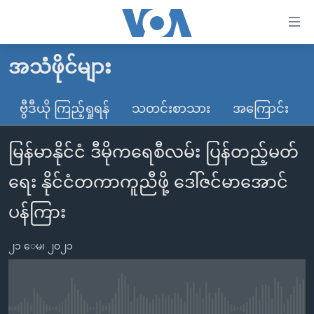
သုံး
ရ
လွယ်ကူ
အသံဖိုင်များ
မူလစာမျက်နှာ
စေ
မြန်မာ
ဗွီဒီယို ကြည့်ရှုရန်
သတင်းစာသား
အကြောင်း
သည့်
ကမ္ဘာ့သတင်းများ
Link
မြန်မာနိုင်ငံ ဒီမိုကရေစီလမ်း ပြန်တည့်မတ်
ဗွီဒီယို
နိုင်ငံတကာ
များ
သတင်းလွတ်လပ်ခွင့်
အမေရိကန်
ရေး နိုင်ငံတကာကူညီဖို့ ဒေါ်ဇင်မာအောင်
ပင်မ
ရပ်ဝန်းတခု လမ်းတခု အလွန်
တရုတ်
အကြောင်းအရာ
ပန်ကြား
သို့
အင်္ဂလိပ်စာလေ့လာမယ်
အစ္စရေး-ပါလက်စတိုင်း
ကျော်
၂၁ ေမ၊ ၂၀၂၁
အပတ်စဉ်ကဏ္ဍများ
အမေရိကန်သုံးအီဒီယံ
ကြည့်
ရေဒီယိုနှင့်ရုပ်သံ အချက်အလက်များ
မကြေးမုံရဲ့ အင်္ဂလိပ်စာ
ရေဒီယို
ရန်
ပင်မ
ရေဒီယို/တီဗွီအစီအစဉ်
ရုပ်ရှင်ထဲက အင်္ဂလိပ်စာ
တီဗွီ