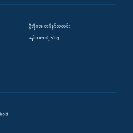
ဗွီအိုအေ တမိနစ်သတင်း
နော်သဇင်ရဲ့ Vlog
droid