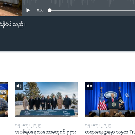
0:00
်နိုင်ပါသည်။
၁၅ မတ္၊ ၂၀၂၅
၁၅ မတ္၊ ၂၀၂၅
အပစ်ရပ်ရေးသဘောမတူရင် ရုရှား
တရားရေးဌာနမှာ သမ္မတ T