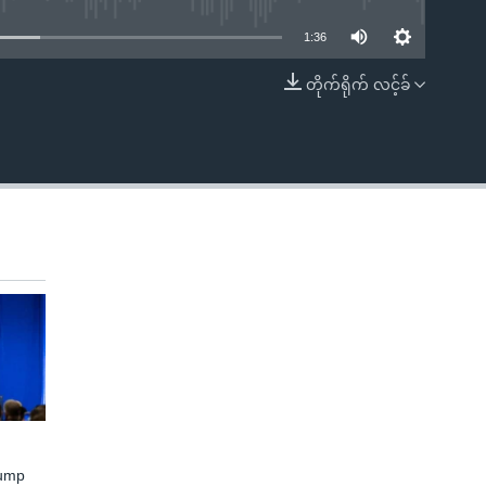
1:36
တိုက်ရိုက် လင့်ခ်
EMBED
rump