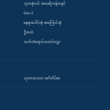
သုတစုံလင် အမေရိကန်တခွင်
Gen Z
နေရာပေါင်းစုံ အကြောင်းစုံ
ဒို့အသံ
သက်တံရောင်သတင်းလွှာ
သုတပဒေသာ အင်္ဂလိပ်စာ