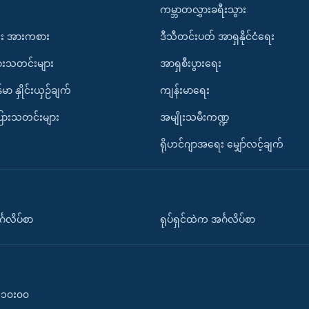
ကမ္ဘာတလွှားခရီးသွား
း အားကစား
ဒီသီတင်းပတ် အာရှနိုင်ငံရေး
ားသတင်းများ
အာရှစီးပွားရေး
်မာ နှိုင်းယှဉ်ချက်
ကျန်းမာရေး
ပြားသတင်းများ
အမျိုးသမီးကဏ္ဍ
ရိုဟင်ဂျာအရေး မျှော်လင့်ချက်
်္ဂလိပ်စာ
ရုပ်ရှင်ထဲက အင်္ဂလိပ်စာ
၀-၁၀း၀၀