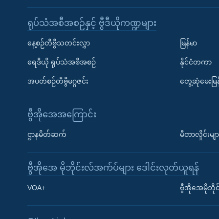
ရုပ်သံအစီအစဉ်နှင့် ဗွီဒီယိုကဏ္ဍများ
နေ့စဉ်တီဗွီသတင်းလွှာ
မြန်မာ
ရေဒီယို ရုပ်သံအစီအစဉ်
နိုင်ငံတကာ
အပတ်စဉ်တီဗွီမဂ္ဂဇင်း
တွေ့ဆုံမေးမြန
ဗွီအိုအေအကြောင်း
ဌာနမိတ်ဆက်
မီတာလှိုင်းမျာ
ဗွီအိုအေ မိုဘိုင်းလ်အက်ပ်များ ဒေါင်းလုတ်ယူရန်
Learning English
VOA+
ဗွီအိုအေမိုဘ
ဗွီအိုအေ လူမှုကွန်ယက်များ