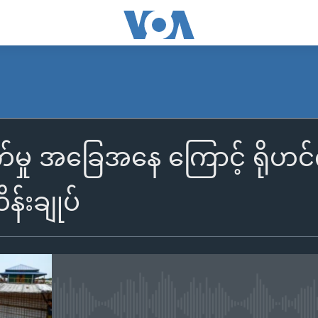
က်မှု အခြေအနေ ကြောင့် ရိုဟင
န်းချုပ်
No media source currently availa