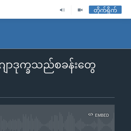
တိုက်ရိုက်
်ဂျာဒုက္ခသည်စခန်းတွေ
EMBED
ble