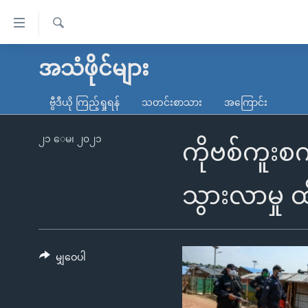
သုံး
ရ
ရှာဖွေ
လွယ်ကူ
မူလစာမျက်နှာ
အသံဖိုင်များ
ရ
စေ
မြန်မာ
လာ
ဗွီဒီယို ကြည့်ရှုရန်
သတင်းစာသား
အကြောင်း
သည့်
ဒ်
ကမ္ဘာ့သတင်းများ
Link
ဗွီဒီယို
နိုင်ငံတကာ
၂၁ ေမ၊ ၂၀၂၁
ကိုဗစ်ကူးစ
များ
သတင်းလွတ်လပ်ခွင့်
အမေရိကန်
ပင်မ
ရပ်ဝန်းတခု လမ်းတခု အလွန်
တရုတ်
သွားလာမှု ထိ
အကြောင်းအရာ
အင်္ဂလိပ်စာလေ့လာမယ်
အစ္စရေး-ပါလက်စတိုင်း
သို့
အပတ်စဉ်ကဏ္ဍများ
အမေရိကန်သုံးအီဒီယံ
ကျော်
ကြည့်
မျှဝေပါ
ရေဒီယိုနှင့်ရုပ်သံ အချက်အလက်များ
မကြေးမုံရဲ့ အင်္ဂလိပ်စာ
ရေဒီယို
ရန်
ရေဒီယို/တီဗွီအစီအစဉ်
ရုပ်ရှင်ထဲက အင်္ဂလိပ်စာ
တီဗွီ
ပင်မ