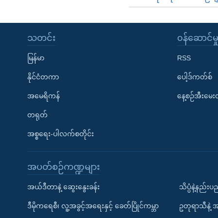
သတင်း
၀န်ဆောင်မှ
မြန်မာ
RSS
နိုင်ငံတကာ
ပေါ့ဒ်ကတ်စ်
အမေရိကန်
နေ့စဉ်အီးမေ
တရုတ်
အစ္စရေး-ပါလက်စတိုင်း
အပတ်စဉ်ကဏ္ဍများ
အယ်ဒီတာနဲ့ ဆွေးနွေးခန်း
သိပ္ပံနဲ့နည်း
ဒီမိုကရေစီ၊ လူ့အခွင့်အရေးနှင့် ခေတ်ပြိုင်ကမ္ဘာ
ဥတုရာသီနဲ့ 