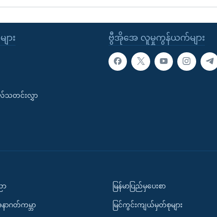
ုများ
ဗွီအိုအေ လူမှုကွန်ယက်များ
းလ်သတင်းလွှာ
ပညာ
မြန်မာပြည်မှပေးစာ
အနာဂတ်ကမ္ဘာ
မြင်ကွင်းကျယ်မှတ်စုများ