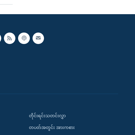
တိုင်းရင်းသတင်းလွှာ
တပတ်အတွင်း အားကစား