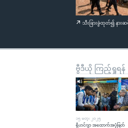
သုတပဒေသာ အင်္ဂလိပ်စာ
အ
ညွန်း
စာမျက်နှာ
သီးခြားခွဲထုတ်၍ နားဆင
သို့
ကျော်
ကြည့်
ရန်
ရှာဖွေ
ရန်
ဗွီဒီယို ကြည့်ရှုရန်
နေရာ
သို့
ကျော်
ရန်
၁၅ မတ္၊ ၂၀၂၅
ရိုဟင်ဂျာ အထောက်အပံ့ဖြတ်