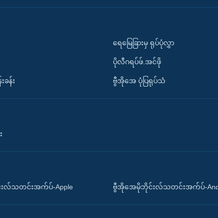
ရေမြေခြားမှ ရုပ်ပုံလွှာ
ပိုလီဂရပ်ဖ်.အင်ဖို
်းခန်း
ဗွီအိုအေ ပုံပြရုပ်သံ
း
ိုင်းလ်သတင်းအက်ပ်-Apple
ဗွီအိုအေမိုဘိုင်းလ်သတင်းအက်ပ်-An