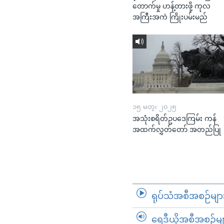
တောက်မှု ဟန့်တားဖို့ ကုလ
အကြီးအကဲ ကြိုးပမ်းမည်
၁၅ မတ္၊ ၂၀၂၅
အသုံးစရိတ်ဥပဒေကြမ်း ကန်
အထက်လွှတ်တော် အတည်ပြု
ရုပ်သံအစီအစဉ်မျာ
ရေဒီယိုအစီအစဉ်မျ