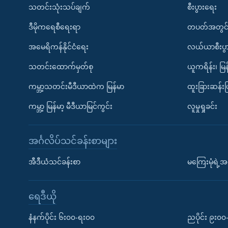
သတင်းသုံးသပ်ချက်
စီးပွားရေး
ဒီမိုကရေစီရေးရာ
တပတ်အတွင်
အမေရိကန်နိုင်ငံရေး
လယ်ယာစီးပွ
သတင်းထောက်မှတ်စု
ယူကရိန်း၊ မြန
ကမ္ဘာ့သတင်းမီဒီယာထဲက မြန်မာ
ထူးခြားဆန်း
ကမ္ဘာ့ မြန်မာ့ မီဒီယာမြင်ကွင်း
လူမှုရှုခင်း
အင်္ဂလိပ်သင်ခန်းစာများ
အီဒီယံသင်ခန်းစာ
မကြေးမုံရဲ့အင
ရေဒီယို
နံနက်ပိုင်း ၆း၀၀-ရး၀၀
ညပိုင်း ၉း၀