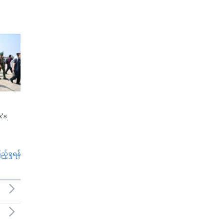
x's
်ရှုရန်