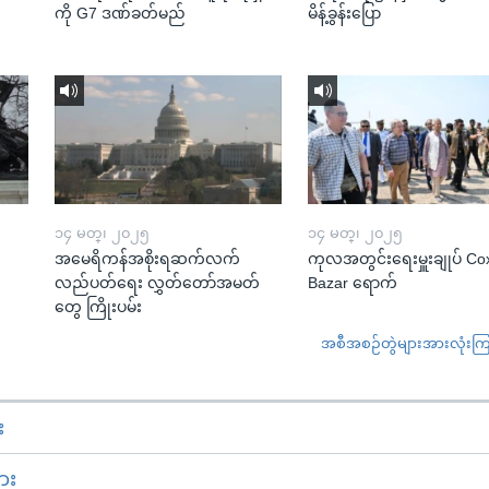
ကို G7 ဒဏ်ခတ်မည်
မိန့်ခွန်းပြော
၁၄ မတ္၊ ၂၀၂၅
၁၄ မတ္၊ ၂၀၂၅
အမေရိကန်အစိုးရဆက်လက်
ကုလအတွင်းရေးမှူးချုပ် Co
လည်ပတ်ရေး လွှတ်တော်အမတ်
Bazar ရောက်
တွေ ကြိုးပမ်း
အစီအစဉ်တွဲများအားလုံးကြည့
း
ား