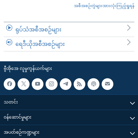
အစီအစဉ်တွဲများအားလုံးကြည့်ရှုရန်
ရုပ်သံအစီအစဉ်များ
ရေဒီယိုအစီအစဉ်များ
ဗွီအိုအေ လူမှုကွန်ယက်များ
သတင်း
၀န်ဆောင်မှုများ
အပတ်စဉ်ကဏ္ဍများ