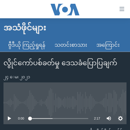
သုံး
ရ
လွယ်ကူ
အသံဖိုင်များ
မူလစာမျက်နှာ
စေ
မြန်မာ
ဗွီဒီယို ကြည့်ရှုရန်
သတင်းစာသား
အကြောင်း
သည့်
ကမ္ဘာ့သတင်းများ
Link
လွိုင်ကော်ပစ်ခတ်မှု ဒေသခံပြောပြချက်
ဗွီဒီယို
နိုင်ငံတကာ
များ
သတင်းလွတ်လပ်ခွင့်
အမေရိကန်
ပင်မ
၂၄ ေမ၊ ၂၀၂၁
ရပ်ဝန်းတခု လမ်းတခု အလွန်
တရုတ်
အကြောင်းအရာ
သို့
အင်္ဂလိပ်စာလေ့လာမယ်
အစ္စရေး-ပါလက်စတိုင်း
ကျော်
အပတ်စဉ်ကဏ္ဍများ
အမေရိကန်သုံးအီဒီယံ
No media source currently available
ကြည့်
ရေဒီယိုနှင့်ရုပ်သံ အချက်အလက်များ
မကြေးမုံရဲ့ အင်္ဂလိပ်စာ
ရေဒီယို
ရန်
0:00
2:17
ပင်မ
ရေဒီယို/တီဗွီအစီအစဉ်
ရုပ်ရှင်ထဲက အင်္ဂလိပ်စာ
တီဗွီ