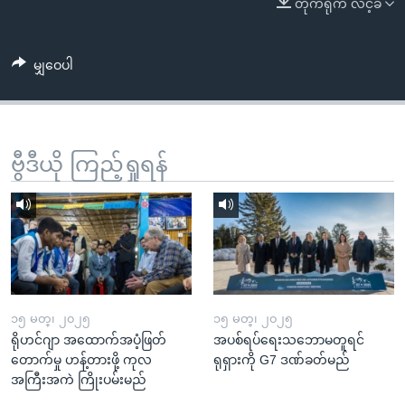
တိုက်ရိုက် လင့်ခ်
အ
သုတပဒေသာ အင်္ဂလိပ်စာ
ညွန်း
Learning English
စာမျက်နှာ
မျှဝေပါ
သို့
ဗွီအိုအေ လူမှုကွန်ယက်များ
ကျော်
ကြည့်
ရန်
ဗွီဒီယို ကြည့်ရှုရန်
ဘာသာစကားများ
ရှာဖွေ
ရန်
နေရာ
သို့
ကျော်
ရန်
၁၅ မတ္၊ ၂၀၂၅
၁၅ မတ္၊ ၂၀၂၅
ရိုဟင်ဂျာ အထောက်အပံ့ဖြတ်
အပစ်ရပ်ရေးသဘောမတူရင်
တောက်မှု ဟန့်တားဖို့ ကုလ
ရုရှားကို G7 ဒဏ်ခတ်မည်
အကြီးအကဲ ကြိုးပမ်းမည်