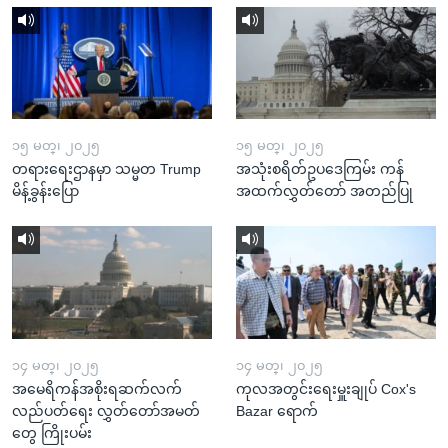
၁၅ မတ္၊ ၂၀၂၅
၁၅ မတ္၊ ၂၀၂၅
တရားရေးဌာနမှာ သမ္မတ Trump
အသုံးစရိတ်ဥပဒေကြမ်း ကန်
မိန့်ခွန်းပြော
အထက်လွှတ်တော် အတည်ပြု
၁၄ မတ္၊ ၂၀၂၅
၁၄ မတ္၊ ၂၀၂၅
အမေရိကန်အစိုးရဆက်လက်
ကုလအတွင်းရေးမှူးချုပ် Cox's
လည်ပတ်ရေး လွှတ်တော်အမတ်
Bazar ရောက်
တွေ ကြိုးပမ်း