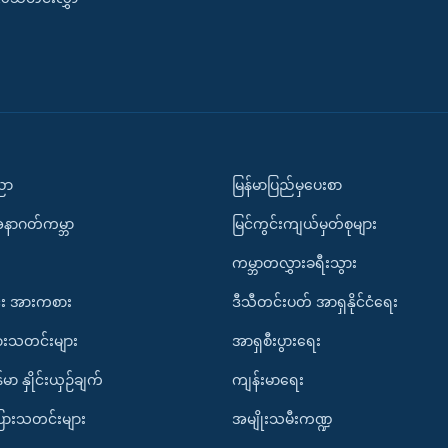
ပညာ
မြန်မာပြည်မှပေးစာ
အနာဂတ်ကမ္ဘာ
မြင်ကွင်းကျယ်မှတ်စုများ
ကမ္ဘာတလွှားခရီးသွား
း အားကစား
ဒီသီတင်းပတ် အာရှနိုင်ငံရေး
ားသတင်းများ
အာရှစီးပွားရေး
်မာ နှိုင်းယှဉ်ချက်
ကျန်းမာရေး
ပြားသတင်းများ
အမျိုးသမီးကဏ္ဍ