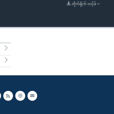
တိုက်ရိုက် လင့်ခ်
EMBED