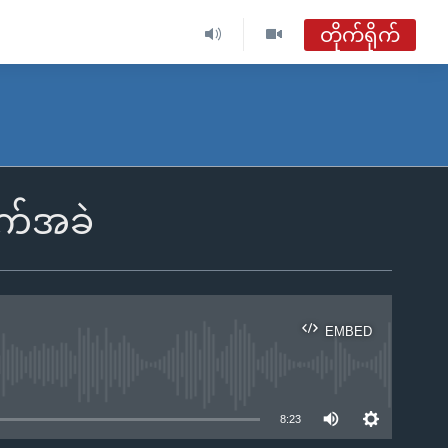
တိုက်ရိုက်
ဗွီအိုအေ မြန်မာညချမ်း
တိုက်ရိုက်ထုတ်လွှင့်မှု
အစီအစဉ်များ
ခက်အခဲ
ဗွီအိုအေ မြန်မာညချမ်း
ရေဒီယိုတိုက်ရိုက်နားဆင်ရန်
EMBED
ble
8:23