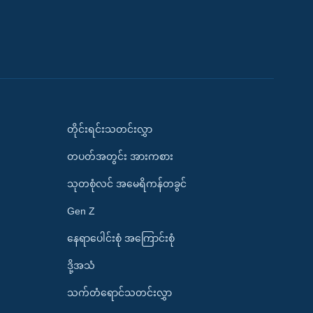
တိုင်းရင်းသတင်းလွှာ
တပတ်အတွင်း အားကစား
သုတစုံလင် အမေရိကန်တခွင်
Gen Z
နေရာပေါင်းစုံ အကြောင်းစုံ
ဒို့အသံ
သက်တံရောင်သတင်းလွှာ