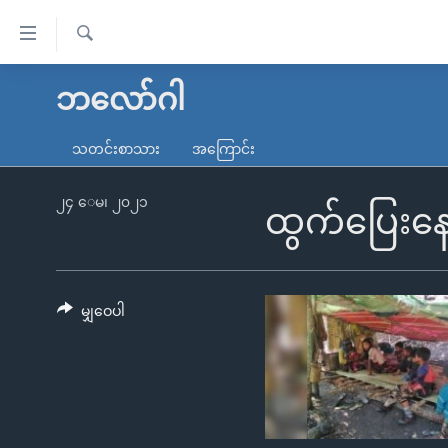
သုံး
ရ
ရှာဖွေ
လွယ်ကူ
မူလစာမျက်နှာ
ဘလော်ဂါ
ရ
စေ
မြန်မာ
လာ
သတင်းစာသား
အကြောင်း
သည့်
ဒ်
ကမ္ဘာ့သတင်းများ
Link
ဗွီဒီယို
နိုင်ငံတကာ
၂၄ ေမ၊ ၂၀၂၁
ထွက်ပြေးနေ
များ
သတင်းလွတ်လပ်ခွင့်
အမေရိကန်
ပင်မ
ရပ်ဝန်းတခု လမ်းတခု အလွန်
တရုတ်
အကြောင်းအရာ
အင်္ဂလိပ်စာလေ့လာမယ်
အစ္စရေး-ပါလက်စတိုင်း
မျှဝေပါ
သို့
အပတ်စဉ်ကဏ္ဍများ
အမေရိကန်သုံးအီဒီယံ
ကျော်
ကြည့်
ရေဒီယိုနှင့်ရုပ်သံ အချက်အလက်များ
မကြေးမုံရဲ့ အင်္ဂလိပ်စာ
ရေဒီယို
ရန်
ရေဒီယို/တီဗွီအစီအစဉ်
ရုပ်ရှင်ထဲက အင်္ဂလိပ်စာ
တီဗွီ
ပင်မ