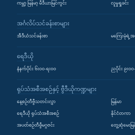
ကမ္ဘာ့ မြန်မာ့ မီဒီယာမြင်ကွင်း
လူမှုရှုခင်း
အင်္ဂလိပ်သင်ခန်းစာများ
အီဒီယံသင်ခန်းစာ
မကြေးမုံရဲ့အင
ရေဒီယို
နံနက်ပိုင်း ၆း၀၀-ရး၀၀
ညပိုင်း ၉း၀
ရုပ်သံအစီအစဉ်နှင့် ဗွီဒီယိုကဏ္ဍများ
နေ့စဉ်တီဗွီသတင်းလွှာ
မြန်မာ
ရေဒီယို ရုပ်သံအစီအစဉ်
နိုင်ငံတကာ
အပတ်စဉ်တီဗွီမဂ္ဂဇင်း
တွေ့ဆုံမေးမြန