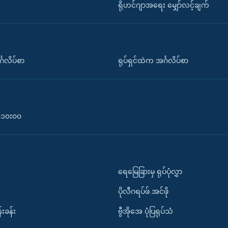
ရိုဟင်ဂျာအရေး မျှော်လင့်ချက်
်္ဂလိပ်စာ
ရုပ်ရှင်ထဲက အင်္ဂလိပ်စာ
၀-၁၀း၀၀
ရေမြေခြားမှ ရုပ်ပုံလွှာ
ပိုလီဂရပ်ဖ်.အင်ဖို
်းခန်း
ဗွီအိုအေ ပုံပြရုပ်သံ