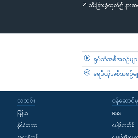
သုတပဒေသာ အင်္ဂလိပ်စာ
အ
သီးခြားခွဲထုတ်၍ နားဆင
ညွန်း
စာမျက်နှာ
သို့
ကျော်
ကြည့်
ရန်
ရုပ်သံအစီအစဉ်မျာ
ရှာဖွေ
ရန်
ရေဒီယိုအစီအစဉ်မျ
နေရာ
သို့
ကျော်
သတင်း
၀န်ဆောင်မှ
ရန်
မြန်မာ
RSS
နိုင်ငံတကာ
ပေါ့ဒ်ကတ်စ်
အမေရိကန်
နေ့စဉ်အီးမေ