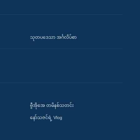
သုတပဒေသာ အင်္ဂလိပ်စာ
ဗွီအိုအေ တမိနစ်သတင်း
နော်သဇင်ရဲ့ Vlog