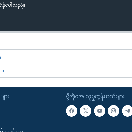
်နိုင်ပါသည်။
း
ား
ုများ
ဗွီအိုအေ လူမှုကွန်ယက်များ
းလ်သတင်းလွှာ