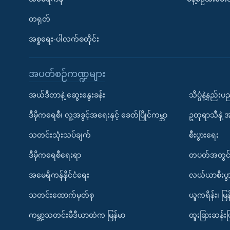
တရုတ်
အစ္စရေး-ပါလက်စတိုင်း
အပတ်စဉ်ကဏ္ဍများ
အယ်ဒီတာနဲ့ ဆွေးနွေးခန်း
သိပ္ပံနဲ့နည်း
ဒီမိုကရေစီ၊ လူ့အခွင့်အရေးနှင့် ခေတ်ပြိုင်ကမ္ဘာ
ဥတုရာသီနဲ့ 
သတင်းသုံးသပ်ချက်
စီးပွားရေး
ဒီမိုကရေစီရေးရာ
တပတ်အတွင်
အမေရိကန်နိုင်ငံရေး
လယ်ယာစီးပွ
သတင်းထောက်မှတ်စု
ယူကရိန်း၊ မြန
ကမ္ဘာ့သတင်းမီဒီယာထဲက မြန်မာ
ထူးခြားဆန်း