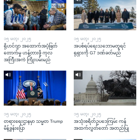
၁၅ မတ္၊ ၂၀၂၅
၁၅ မတ္၊ ၂၀၂၅
ရိုဟင်ဂျာ အထောက်အပံ့ဖြတ်
အပစ်ရပ်ရေးသဘောမတူရင်
တောက်မှု ဟန့်တားဖို့ ကုလ
ရုရှားကို G7 ဒဏ်ခတ်မည်
အကြီးအကဲ ကြိုးပမ်းမည်
၁၅ မတ္၊ ၂၀၂၅
၁၅ မတ္၊ ၂၀၂၅
တရားရေးဌာနမှာ သမ္မတ Trump
အသုံးစရိတ်ဥပဒေကြမ်း ကန်
မိန့်ခွန်းပြော
အထက်လွှတ်တော် အတည်ပြု