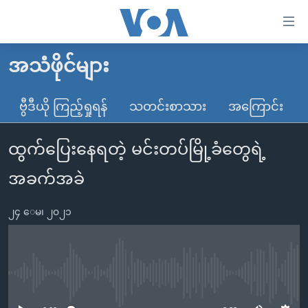
သုံး
ရ
လွယ်ကူ
အသံဖိုင်များ
မူလစာမျက်နှာ
စေ
မြန်မာ
ဗွီဒီယို ကြည့်ရှုရန်
သတင်းစာသား
အကြောင်း
သည့်
ကမ္ဘာ့သတင်းများ
Link
ထွက်ပြေးနေရတဲ့ မင်းတပ်မြို့ခံတွေရဲ့
ဗွီဒီယို
နိုင်ငံတကာ
များ
သတင်းလွတ်လပ်ခွင့်
အမေရိကန်
အခက်အခဲ
ပင်မ
ရပ်ဝန်းတခု လမ်းတခု အလွန်
တရုတ်
အကြောင်းအရာ
၂၄ ေမ၊ ၂၀၂၁
သို့
အင်္ဂလိပ်စာလေ့လာမယ်
အစ္စရေး-ပါလက်စတိုင်း
ကျော်
အပတ်စဉ်ကဏ္ဍများ
အမေရိကန်သုံးအီဒီယံ
ကြည့်
ရေဒီယိုနှင့်ရုပ်သံ အချက်အလက်များ
မကြေးမုံရဲ့ အင်္ဂလိပ်စာ
ရေဒီယို
ရန်
No media source currently available
ပင်မ
ရေဒီယို/တီဗွီအစီအစဉ်
ရုပ်ရှင်ထဲက အင်္ဂလိပ်စာ
တီဗွီ