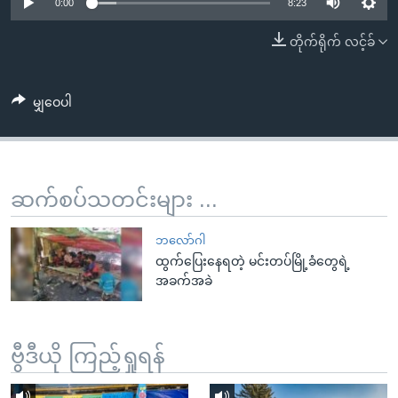
အ
0:00
8:23
သုတပဒေသာ အင်္ဂလိပ်စာ
ညွန်း
Learning English
တိုက်ရိုက် လင့်ခ်
စာမျက်နှာ
သို့
ဗွီအိုအေ လူမှုကွန်ယက်များ
ကျော်
မျှဝေပါ
ကြည့်
ရန်
ဘာသာစကားများ
ရှာဖွေ
ဆက်စပ်သတင်းများ ...
ရန်
နေရာ
ဘလော်ဂါ
သို့
ထွက်ပြေးနေရတဲ့ မင်းတပ်မြို့ခံတွေရဲ့
ကျော်
အခက်အခဲ
ရန်
ဗွီဒီယို ကြည့်ရှုရန်