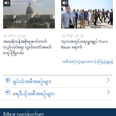
၁၄ မတ္၊ ၂၀၂၅
၁၄ မတ္၊ ၂၀၂၅
အမေရိကန်အစိုးရဆက်လက်
ကုလအတွင်းရေးမှူးချုပ် Cox's
လည်ပတ်ရေး လွှတ်တော်အမတ်
Bazar ရောက်
တွေ ကြိုးပမ်း
အစီအစဉ်တွဲများအားလုံးကြည့်ရှုရန်
ရုပ်သံအစီအစဉ်များ
ရေဒီယိုအစီအစဉ်များ
ဗွီအိုအေ လူမှုကွန်ယက်များ