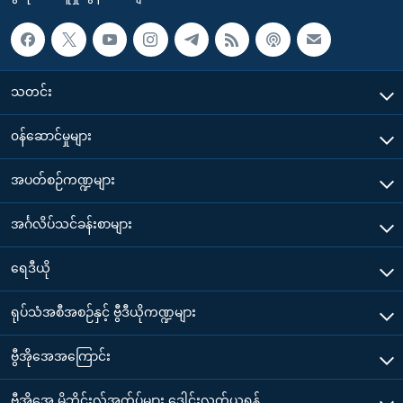
သတင်း
၀န်ဆောင်မှုများ
အပတ်စဉ်ကဏ္ဍများ
အင်္ဂလိပ်သင်ခန်းစာများ
ရေဒီယို
ရုပ်သံအစီအစဉ်နှင့် ဗွီဒီယိုကဏ္ဍများ
ဗွီအိုအေအကြောင်း
ဗွီအိုအေ မိုဘိုင်းလ်အက်ပ်များ ဒေါင်းလုတ်ယူရန်