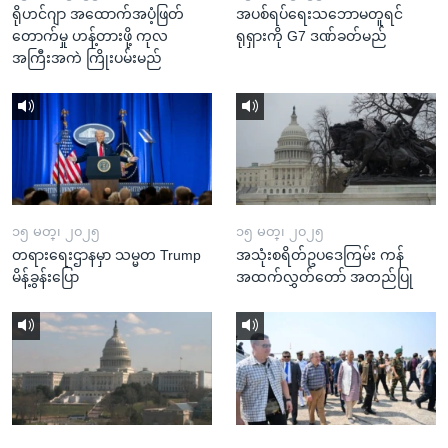
ရိုဟင်ဂျာ အထောက်အပံ့ဖြတ်
အပစ်ရပ်ရေးသဘောမတူရင်
တောက်မှု ဟန့်တားဖို့ ကုလ
ရုရှားကို G7 ဒဏ်ခတ်မည်
အကြီးအကဲ ကြိုးပမ်းမည်
၁၅ မတ္၊ ၂၀၂၅
၁၅ မတ္၊ ၂၀၂၅
တရားရေးဌာနမှာ သမ္မတ Trump
အသုံးစရိတ်ဥပဒေကြမ်း ကန်
မိန့်ခွန်းပြော
အထက်လွှတ်တော် အတည်ပြု