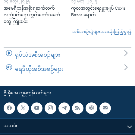
၁၄ မတ္၊ ၂၀၂၅
၁၄ မတ္၊ ၂၀၂၅
အမေရိကန်အစိုးရဆက်လက်
ကုလအတွင်းရေးမှူးချုပ် Cox's
လည်ပတ်ရေး လွှတ်တော်အမတ်
Bazar ရောက်
တွေ ကြိုးပမ်း
အစီအစဉ်တွဲများအားလုံးကြည့်ရှုရန်
ရုပ်သံအစီအစဉ်များ
ရေဒီယိုအစီအစဉ်များ
ဗွီအိုအေ လူမှုကွန်ယက်များ
သတင်း