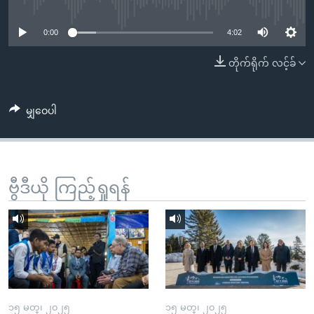
No media source currently available
အ
သုတပဒေသာ အင်္ဂလိပ်စာ
ညွန်း
Learning English
0:00
4:02
စာမျက်နှာ
သို့
ဗွီအိုအေ လူမှုကွန်ယက်များ
တိုက်ရိုက် လင့်ခ်
ကျော်
ကြည့်
မျှဝေပါ
ရန်
ဘာသာစကားများ
ရှာဖွေ
ရန်
နေရာ
ဗွီဒီယို ကြည့်ရှုရန်
သို့
ကျော်
ရန်
၁၅ မတ္၊ ၂၀၂၅
၁၅ မတ္၊ ၂၀၂၅