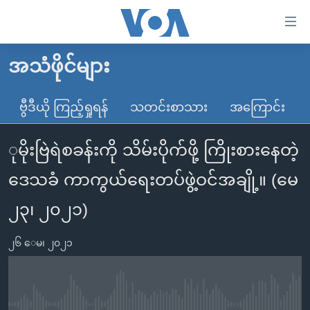
သုံး
ရ
လွယ်ကူ
အသံဖိုင်များ
မူလစာမျက်နှာ
စေ
မြန်မာ
ဗွီဒီယို ကြည့်ရှုရန်
သတင်းစာသား
အကြောင်း
သည့်
ကမ္ဘာ့သတင်းများ
Link
ုမိုးဗြဲရဲစခန်းကို သိမ်းပိုက်ဖို့ ကြိုးစားနေတဲ့
ဗွီဒီယို
နိုင်ငံတကာ
များ
သတင်းလွတ်လပ်ခွင့်
အမေရိကန်
ဒေသခံ ကာကွယ်ရေးတပ်ဖွဲ့ဝင်အချို့။ (မေ
ပင်မ
ရပ်ဝန်းတခု လမ်းတခု အလွန်
တရုတ်
အကြောင်းအရာ
၂၃၊ ၂၀၂၁)
သို့
အင်္ဂလိပ်စာလေ့လာမယ်
အစ္စရေး-ပါလက်စတိုင်း
ကျော်
၂၆ ေမ၊ ၂၀၂၁
အပတ်စဉ်ကဏ္ဍများ
အမေရိကန်သုံးအီဒီယံ
ကြည့်
ရေဒီယိုနှင့်ရုပ်သံ အချက်အလက်များ
မကြေးမုံရဲ့ အင်္ဂလိပ်စာ
ရေဒီယို
ရန်
ပင်မ
ရေဒီယို/တီဗွီအစီအစဉ်
ရုပ်ရှင်ထဲက အင်္ဂလိပ်စာ
တီဗွီ