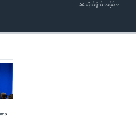
တိုက်ရိုက် လင့်ခ်
EMBED
rump