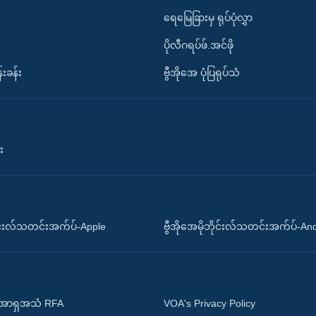
ရေမြေခြားမှ ရုပ်ပုံလွှာ
ပိုလီဂရပ်ဖ်.အင်ဖို
်းခန်း
ဗွီအိုအေ ပုံပြရုပ်သံ
း
ိုင်းလ်သတင်းအက်ပ်-Apple
ဗွီအိုအေမိုဘိုင်းလ်သတင်းအက်ပ်-An
 အာရှအသံ RFA
VOA's Privacy Policy