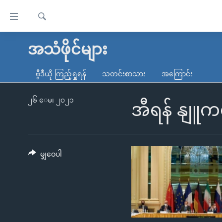
သုံး
ရ
ရှာဖွေ
လွယ်ကူ
မူလစာမျက်နှာ
အသံဖိုင်များ
ရ
စေ
မြန်မာ
လာ
ဗွီဒီယို ကြည့်ရှုရန်
သတင်းစာသား
အကြောင်း
သည့်
ဒ်
ကမ္ဘာ့သတင်းများ
Link
ဗွီဒီယို
နိုင်ငံတကာ
၂၆ ေမ၊ ၂၀၂၁
အီရန် နျူက
များ
သတင်းလွတ်လပ်ခွင့်
အမေရိကန်
ပင်မ
ရပ်ဝန်းတခု လမ်းတခု အလွန်
တရုတ်
အကြောင်းအရာ
အင်္ဂလိပ်စာလေ့လာမယ်
အစ္စရေး-ပါလက်စတိုင်း
မျှဝေပါ
သို့
အပတ်စဉ်ကဏ္ဍများ
အမေရိကန်သုံးအီဒီယံ
ကျော်
ကြည့်
ရေဒီယိုနှင့်ရုပ်သံ အချက်အလက်များ
မကြေးမုံရဲ့ အင်္ဂလိပ်စာ
ရေဒီယို
ရန်
ရေဒီယို/တီဗွီအစီအစဉ်
ရုပ်ရှင်ထဲက အင်္ဂလိပ်စာ
တီဗွီ
ပင်မ