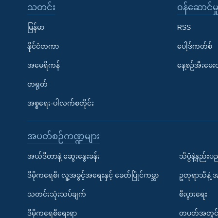
သတင်း
၀န်ဆောင်မှ
မြန်မာ
RSS
နိုင်ငံတကာ
ပေါ့ဒ်ကတ်စ်
အမေရိကန်
နေ့စဉ်အီးမေ
တရုတ်
အစ္စရေး-ပါလက်စတိုင်း
အပတ်စဉ်ကဏ္ဍများ
အယ်ဒီတာနဲ့ ဆွေးနွေးခန်း
သိပ္ပံနဲ့နည်း
ဒီမိုကရေစီ၊ လူ့အခွင့်အရေးနှင့် ခေတ်ပြိုင်ကမ္ဘာ
ဥတုရာသီနဲ့ 
သတင်းသုံးသပ်ချက်
စီးပွားရေး
ဒီမိုကရေစီရေးရာ
တပတ်အတွင်