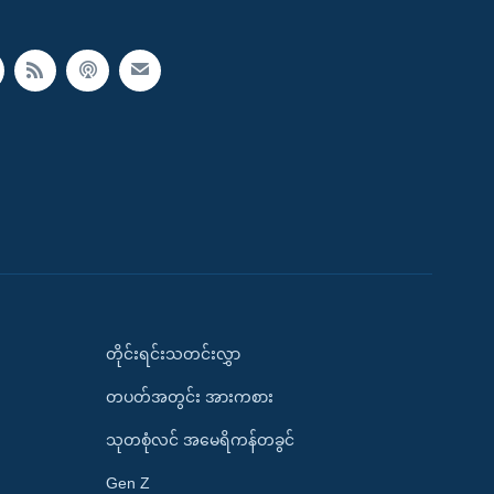
တိုင်းရင်းသတင်းလွှာ
တပတ်အတွင်း အားကစား
သုတစုံလင် အမေရိကန်တခွင်
Gen Z