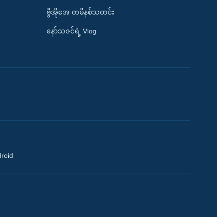
ဗွီအိုအေ တမိနစ်သတင်း
နော်သဇင်ရဲ့ Vlog
droid