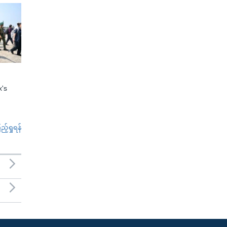
x's
်ရှုရန်