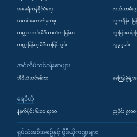
အမေရိကန်နိုင်ငံရေး
လယ်ယာစီးပွ
သတင်းထောက်မှတ်စု
ယူကရိန်း၊ မြန
ကမ္ဘာ့သတင်းမီဒီယာထဲက မြန်မာ
ထူးခြားဆန်း
ကမ္ဘာ့ မြန်မာ့ မီဒီယာမြင်ကွင်း
လူမှုရှုခင်း
အင်္ဂလိပ်သင်ခန်းစာများ
အီဒီယံသင်ခန်းစာ
မကြေးမုံရဲ့အင
ရေဒီယို
နံနက်ပိုင်း ၆း၀၀-ရး၀၀
ညပိုင်း ၉း၀
ရုပ်သံအစီအစဉ်နှင့် ဗွီဒီယိုကဏ္ဍများ