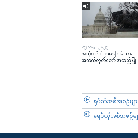
၁၅ မတ္၊ ၂၀၂၅
အသုံးစရိတ်ဥပဒေကြမ်း ကန်
အထက်လွှတ်တော် အတည်ပြု
ရုပ်သံအစီအစဉ်မျာ
ရေဒီယိုအစီအစဉ်မျ