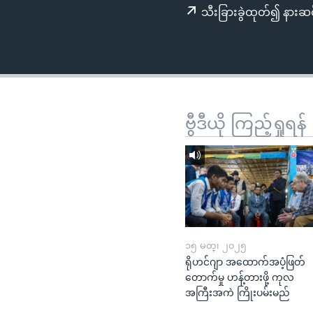
သုတပဒေသာ အင်္ဂလိပ်စာ
အ
သီးခြားခွဲထုတ်၍ နားဆင
ညွန်း
စာမျက်နှာ
သို့
ကျော်
ကြည့်
ရန်
ဗွီဒီယို ကြည့်ရှုရန်
ရှာဖွေ
ရန်
နေရာ
သို့
ကျော်
ရန်
၁၅ မတ္၊ ၂၀၂၅
ရိုဟင်ဂျာ အထောက်အပံ့ဖြတ်
တောက်မှု ဟန့်တားဖို့ ကုလ
အကြီးအကဲ ကြိုးပမ်းမည်