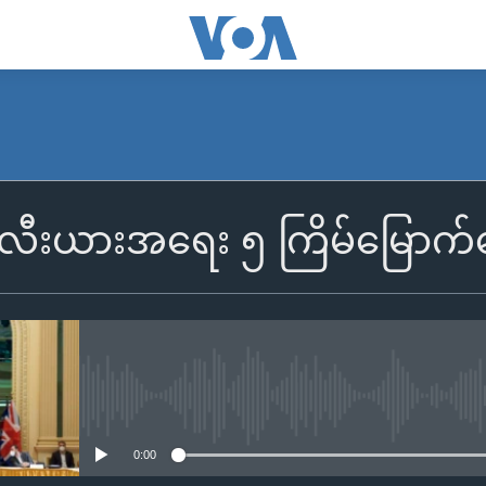
လီးယားအရေး ၅ ကြိမ်မြောက်ဆွ
No media source currently availa
0:00