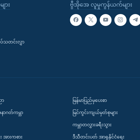
ုများ
ဗွီအိုအေ လူမှုကွန်ယက်များ
းလ်သတင်းလွှာ
ပညာ
မြန်မာပြည်မှပေးစာ
အနာဂတ်ကမ္ဘာ
မြင်ကွင်းကျယ်မှတ်စုများ
ကမ္ဘာတလွှားခရီးသွား
း အားကစား
ဒီသီတင်းပတ် အာရှနိုင်ငံရေး