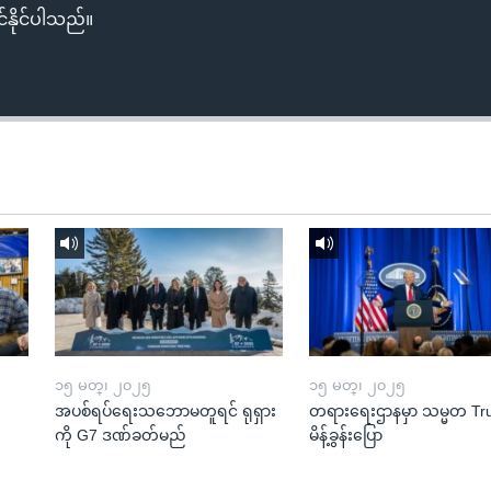
်နိုင်ပါသည်။
၁၅ မတ္၊ ၂၀၂၅
၁၅ မတ္၊ ၂၀၂၅
အပစ်ရပ်ရေးသဘောမတူရင် ရုရှား
တရားရေးဌာနမှာ သမ္မတ T
ကို G7 ဒဏ်ခတ်မည်
မိန့်ခွန်းပြော