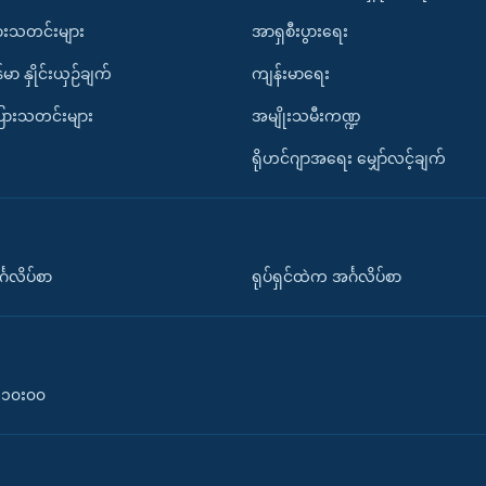
ားသတင်းများ
အာရှစီးပွားရေး
်မာ နှိုင်းယှဉ်ချက်
ကျန်းမာရေး
ပြားသတင်းများ
အမျိုးသမီးကဏ္ဍ
ရိုဟင်ဂျာအရေး မျှော်လင့်ချက်
်္ဂလိပ်စာ
ရုပ်ရှင်ထဲက အင်္ဂလိပ်စာ
၀-၁၀း၀၀