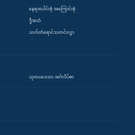
နေရာပေါင်းစုံ အကြောင်းစုံ
ဒို့အသံ
သက်တံရောင်သတင်းလွှာ
သုတပဒေသာ အင်္ဂလိပ်စာ