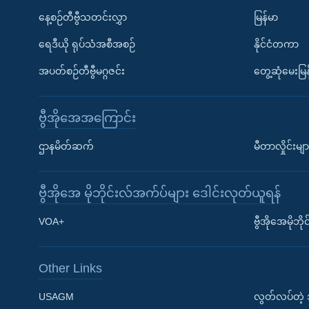
နေ့စဉ်တီဗွီသတင်းလွှာ
မြန်မာ
ရေဒီယို ရုပ်သံအစီအစဉ်
နိုင်ငံတကာ
အပတ်စဉ်တီဗွီမဂ္ဂဇင်း
တွေ့ဆုံမေးမြန
ဗွီအိုအေအကြောင်း
ဌာနမိတ်ဆက်
မီတာလှိုင်းမျာ
ဗွီအိုအေ မိုဘိုင်းလ်အက်ပ်များ ဒေါင်းလုတ်ယူရန်
Learning English
VOA+
ဗွီအိုအေမိုဘ
ဗွီအိုအေ လူမှုကွန်ယက်များ
Other Links
USAGM
လွတ်လပ်တဲ့