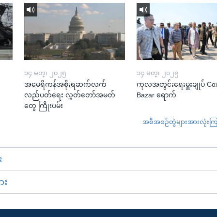
၁၄ မတ္၊ ၂၀၂၅
၁၄ မတ္၊ ၂၀၂၅
အမေရိကန်အစိုးရဆက်လက်
ကုလအတွင်းရေးမှူးချုပ် Co
လည်ပတ်ရေး လွှတ်တော်အမတ်
Bazar ရောက်
တွေ ကြိုးပမ်း
အစီအစဉ်တွဲများအားလုံးကြည့
း
ား