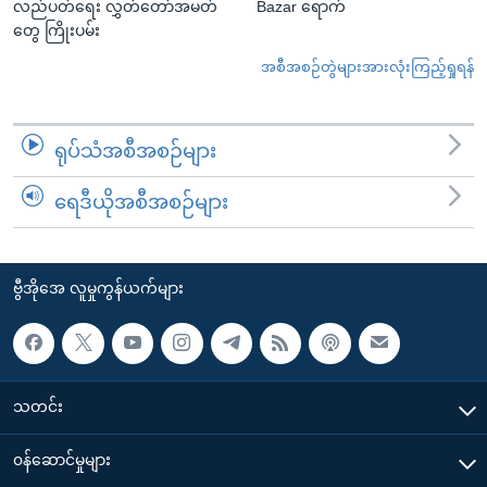
လည်ပတ်ရေး လွှတ်တော်အမတ်
Bazar ရောက်
တွေ ကြိုးပမ်း
အစီအစဉ်တွဲများအားလုံးကြည့်ရှုရန်
ရုပ်သံအစီအစဉ်များ
ရေဒီယိုအစီအစဉ်များ
ဗွီအိုအေ လူမှုကွန်ယက်များ
သတင်း
၀န်ဆောင်မှုများ