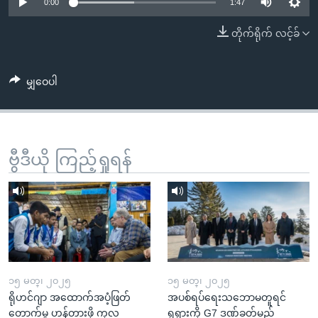
အ
0:00
1:47
သုတပဒေသာ အင်္ဂလိပ်စာ
ညွန်း
Learning English
တိုက်ရိုက် လင့်ခ်
စာမျက်နှာ
သို့
ဗွီအိုအေ လူမှုကွန်ယက်များ
ကျော်
မျှဝေပါ
ကြည့်
ရန်
ဘာသာစကားများ
ရှာဖွေ
ဗွီဒီယို ကြည့်ရှုရန်
ရန်
နေရာ
သို့
ကျော်
ရန်
၁၅ မတ္၊ ၂၀၂၅
၁၅ မတ္၊ ၂၀၂၅
ရိုဟင်ဂျာ အထောက်အပံ့ဖြတ်
အပစ်ရပ်ရေးသဘောမတူရင်
တောက်မှု ဟန့်တားဖို့ ကုလ
ရုရှားကို G7 ဒဏ်ခတ်မည်