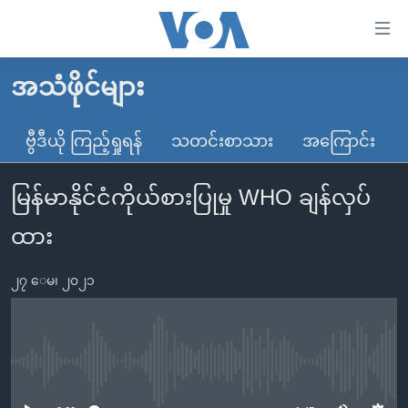
သုံး
ရ
လွယ်ကူ
အသံဖိုင်များ
မူလစာမျက်နှာ
စေ
မြန်မာ
ဗွီဒီယို ကြည့်ရှုရန်
သတင်းစာသား
အကြောင်း
သည့်
ကမ္ဘာ့သတင်းများ
Link
မြန်မာနိုင်ငံကိုယ်စားပြုမှု WHO ချန်လှပ်
ဗွီဒီယို
နိုင်ငံတကာ
များ
သတင်းလွတ်လပ်ခွင့်
အမေရိကန်
ထား
ပင်မ
ရပ်ဝန်းတခု လမ်းတခု အလွန်
တရုတ်
အကြောင်းအရာ
၂၇ ေမ၊ ၂၀၂၁
သို့
အင်္ဂလိပ်စာလေ့လာမယ်
အစ္စရေး-ပါလက်စတိုင်း
ကျော်
အပတ်စဉ်ကဏ္ဍများ
အမေရိကန်သုံးအီဒီယံ
ကြည့်
ရေဒီယိုနှင့်ရုပ်သံ အချက်အလက်များ
မကြေးမုံရဲ့ အင်္ဂလိပ်စာ
ရေဒီယို
ရန်
No media source currently available
ပင်မ
ရေဒီယို/တီဗွီအစီအစဉ်
ရုပ်ရှင်ထဲက အင်္ဂလိပ်စာ
တီဗွီ