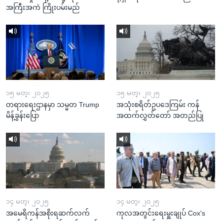
အကြီးအကဲ ကြိုးပမ်းမည်
၁၅ မတ္၊ ၂၀၂၅
၁၅ မတ္၊ ၂၀၂၅
တရားရေးဌာနမှာ သမ္မတ Trump
အသုံးစရိတ်ဥပဒေကြမ်း ကန်
မိန့်ခွန်းပြော
အထက်လွှတ်တော် အတည်ပြု
၁၄ မတ္၊ ၂၀၂၅
၁၄ မတ္၊ ၂၀၂၅
အမေရိကန်အစိုးရဆက်လက်
ကုလအတွင်းရေးမှူးချုပ် Cox's