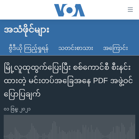
သုံး
ရ
လွယ်ကူ
အသံဖိုင်များ
မူလစာမျက်နှာ
စေ
မြန်မာ
ဗွီဒီယို ကြည့်ရှုရန်
သတင်းစာသား
အကြောင်း
သည့်
ကမ္ဘာ့သတင်းများ
Link
မြို့လူထုထွက်ပြေးပြီး စစ်ကောင်စီ စီးနင်း
ဗွီဒီယို
နိုင်ငံတကာ
များ
သတင်းလွတ်လပ်ခွင့်
အမေရိကန်
ထားတဲ့ မင်းတပ်အခြေအနေ PDF အဖွဲ့ဝင်
ပင်မ
ရပ်ဝန်းတခု လမ်းတခု အလွန်
တရုတ်
အကြောင်းအရာ
ပြောပြချက်
သို့
အင်္ဂလိပ်စာလေ့လာမယ်
အစ္စရေး-ပါလက်စတိုင်း
ကျော်
၀၁ ဇြန္၊ ၂၀၂၁
အပတ်စဉ်ကဏ္ဍများ
အမေရိကန်သုံးအီဒီယံ
ကြည့်
ရေဒီယိုနှင့်ရုပ်သံ အချက်အလက်များ
မကြေးမုံရဲ့ အင်္ဂလိပ်စာ
ရေဒီယို
ရန်
ပင်မ
ရေဒီယို/တီဗွီအစီအစဉ်
ရုပ်ရှင်ထဲက အင်္ဂလိပ်စာ
တီဗွီ