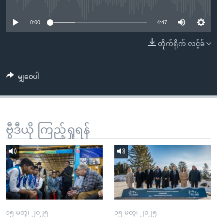
No media source currently available
အ
သုတပဒေသာ အင်္ဂလိပ်စာ
ညွန်း
Learning English
0:00
4:47
စာမျက်နှာ
သို့
ဗွီအိုအေ လူမှုကွန်ယက်များ
တိုက်ရိုက် လင့်ခ်
ကျော်
ကြည့်
မျှဝေပါ
ရန်
ဘာသာစကားများ
ရှာဖွေ
ရန်
နေရာ
ဗွီဒီယို ကြည့်ရှုရန်
သို့
ကျော်
ရန်
၁၅ မတ္၊ ၂၀၂၅
၁၅ မတ္၊ ၂၀၂၅