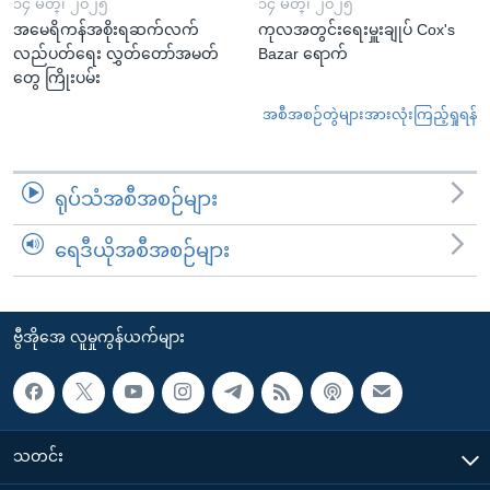
၁၄ မတ္၊ ၂၀၂၅
၁၄ မတ္၊ ၂၀၂၅
အမေရိကန်အစိုးရဆက်လက်
ကုလအတွင်းရေးမှူးချုပ် Cox's
လည်ပတ်ရေး လွှတ်တော်အမတ်
Bazar ရောက်
တွေ ကြိုးပမ်း
အစီအစဉ်တွဲများအားလုံးကြည့်ရှုရန်
ရုပ်သံအစီအစဉ်များ
ရေဒီယိုအစီအစဉ်များ
ဗွီအိုအေ လူမှုကွန်ယက်များ
သတင်း