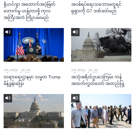
ရိုဟင်ဂျာ အထောက်အပံ့ဖြတ်
အပစ်ရပ်ရေးသဘောမတူရင်
တောက်မှု ဟန့်တားဖို့ ကုလ
ရုရှားကို G7 ဒဏ်ခတ်မည်
အကြီးအကဲ ကြိုးပမ်းမည်
၁၅ မတ္၊ ၂၀၂၅
၁၅ မတ္၊ ၂၀၂၅
တရားရေးဌာနမှာ သမ္မတ Trump
အသုံးစရိတ်ဥပဒေကြမ်း ကန်
မိန့်ခွန်းပြော
အထက်လွှတ်တော် အတည်ပြု