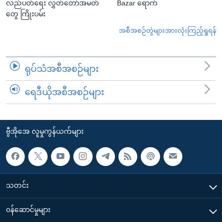
လည်ပတ်ရေး လွှတ်တော်အမတ်
Bazar ရောက်
တွေ ကြိုးပမ်း
အစီအစဉ်တွဲများအားလုံးကြည့်ရှုရန်
ရုပ်သံအစီအစဉ်များ
ရေဒီယိုအစီအစဉ်များ
ဗွီအိုအေ လူမှုကွန်ယက်များ
သတင်း
၀န်ဆောင်မှုများ