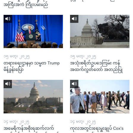
အကြီးအကဲ ကြိုးပမ်းမည်
၁၅ မတ္၊ ၂၀၂၅
၁၅ မတ္၊ ၂၀၂၅
တရားရေးဌာနမှာ သမ္မတ Trump
အသုံးစရိတ်ဥပဒေကြမ်း ကန်
မိန့်ခွန်းပြော
အထက်လွှတ်တော် အတည်ပြု
၁၄ မတ္၊ ၂၀၂၅
၁၄ မတ္၊ ၂၀၂၅
အမေရိကန်အစိုးရဆက်လက်
ကုလအတွင်းရေးမှူးချုပ် Cox's