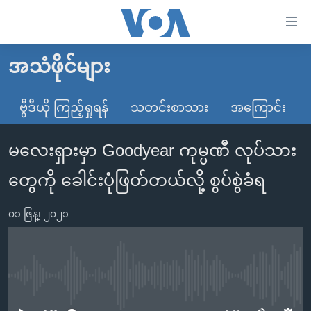
သုံး
ရ
လွယ်ကူ
အသံဖိုင်များ
မူလစာမျက်နှာ
စေ
မြန်မာ
ဗွီဒီယို ကြည့်ရှုရန်
သတင်းစာသား
အကြောင်း
သည့်
ကမ္ဘာ့သတင်းများ
Link
မလေးရှားမှာ Goodyear ကုမ္ပဏီ လုပ်သား
ဗွီဒီယို
နိုင်ငံတကာ
များ
သတင်းလွတ်လပ်ခွင့်
အမေရိကန်
တွေကို ခေါင်းပုံဖြတ်တယ်လို့ စွပ်စွဲခံရ
ပင်မ
ရပ်ဝန်းတခု လမ်းတခု အလွန်
တရုတ်
အကြောင်းအရာ
၀၁ ဇြန္၊ ၂၀၂၁
သို့
အင်္ဂလိပ်စာလေ့လာမယ်
အစ္စရေး-ပါလက်စတိုင်း
ကျော်
အပတ်စဉ်ကဏ္ဍများ
အမေရိကန်သုံးအီဒီယံ
ကြည့်
ရေဒီယိုနှင့်ရုပ်သံ အချက်အလက်များ
မကြေးမုံရဲ့ အင်္ဂလိပ်စာ
ရေဒီယို
ရန်
No media source currently available
ပင်မ
ရေဒီယို/တီဗွီအစီအစဉ်
ရုပ်ရှင်ထဲက အင်္ဂလိပ်စာ
တီဗွီ