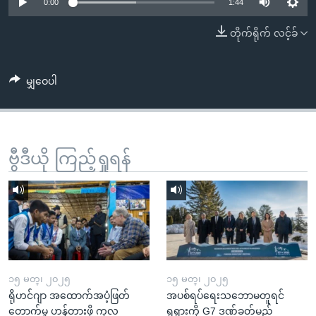
အ
0:00
1:44
သုတပဒေသာ အင်္ဂလိပ်စာ
ညွန်း
Learning English
တိုက်ရိုက် လင့်ခ်
စာမျက်နှာ
သို့
ဗွီအိုအေ လူမှုကွန်ယက်များ
ကျော်
မျှဝေပါ
ကြည့်
ရန်
ဘာသာစကားများ
ရှာဖွေ
ဗွီဒီယို ကြည့်ရှုရန်
ရန်
နေရာ
သို့
ကျော်
ရန်
၁၅ မတ္၊ ၂၀၂၅
၁၅ မတ္၊ ၂၀၂၅
ရိုဟင်ဂျာ အထောက်အပံ့ဖြတ်
အပစ်ရပ်ရေးသဘောမတူရင်
တောက်မှု ဟန့်တားဖို့ ကုလ
ရုရှားကို G7 ဒဏ်ခတ်မည်