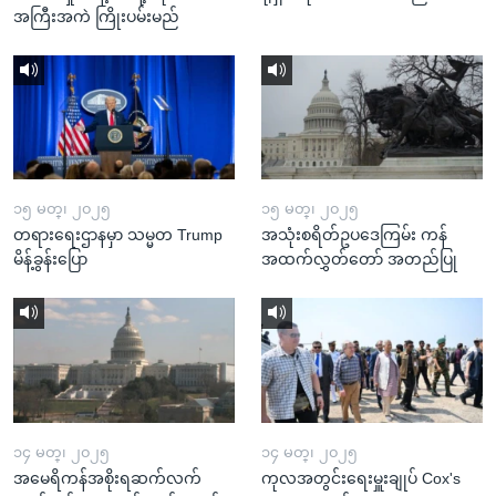
အကြီးအကဲ ကြိုးပမ်းမည်
၁၅ မတ္၊ ၂၀၂၅
၁၅ မတ္၊ ၂၀၂၅
တရားရေးဌာနမှာ သမ္မတ Trump
အသုံးစရိတ်ဥပဒေကြမ်း ကန်
မိန့်ခွန်းပြော
အထက်လွှတ်တော် အတည်ပြု
၁၄ မတ္၊ ၂၀၂၅
၁၄ မတ္၊ ၂၀၂၅
အမေရိကန်အစိုးရဆက်လက်
ကုလအတွင်းရေးမှူးချုပ် Cox's