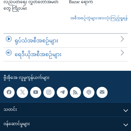
လည်ပတ်ရေး လွှတ်တော်အမတ်
Bazar ရောက်
တွေ ကြိုးပမ်း
အစီအစဉ်တွဲများအားလုံးကြည့်ရှုရန်
ရုပ်သံအစီအစဉ်များ
ရေဒီယိုအစီအစဉ်များ
ဗွီအိုအေ လူမှုကွန်ယက်များ
သတင်း
၀န်ဆောင်မှုများ