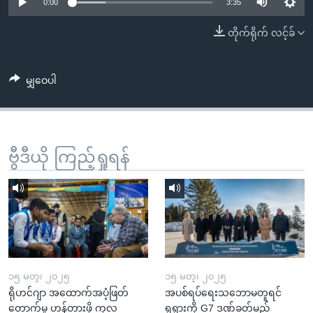
အ
0:00
3:35
သုတပဒေသာ အင်္ဂလိပ်စာ
ညွန်း
Learning English
တိုက်ရိုက် လင့်ခ်
စာမျက်နှာ
သို့
ဗွီအိုအေ လူမှုကွန်ယက်များ
ကျော်
မျှဝေပါ
ကြည့်
ရန်
ဘာသာစကားများ
ရှာဖွေ
ဗွီဒီယို ကြည့်ရှုရန်
ရန်
နေရာ
သို့
ကျော်
ရန်
၁၅ မတ္၊ ၂၀၂၅
၁၅ မတ္၊ ၂၀၂၅
ရိုဟင်ဂျာ အထောက်အပံ့ဖြတ်
အပစ်ရပ်ရေးသဘောမတူရင်
တောက်မှု ဟန့်တားဖို့ ကုလ
ရုရှားကို G7 ဒဏ်ခတ်မည်