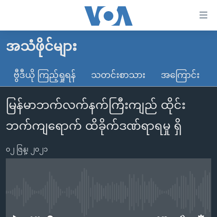
သုံး
ရ
လွယ်ကူ
အသံဖိုင်များ
မူလစာမျက်နှာ
စေ
မြန်မာ
ဗွီဒီယို ကြည့်ရှုရန်
သတင်းစာသား
အကြောင်း
သည့်
ကမ္ဘာ့သတင်းများ
Link
မြန်မာဘက်လက်နက်ကြီးကျည် ထိုင်း
ဗွီဒီယို
နိုင်ငံတကာ
များ
သတင်းလွတ်လပ်ခွင့်
အမေရိကန်
ဘက်ကျရောက် ထိခိုက်ဒဏ်ရာရမှု ရှိ
ပင်မ
ရပ်ဝန်းတခု လမ်းတခု အလွန်
တရုတ်
အကြောင်းအရာ
၀၂ ဇြန္၊ ၂၀၂၁
သို့
အင်္ဂလိပ်စာလေ့လာမယ်
အစ္စရေး-ပါလက်စတိုင်း
ကျော်
အပတ်စဉ်ကဏ္ဍများ
အမေရိကန်သုံးအီဒီယံ
ကြည့်
ရေဒီယိုနှင့်ရုပ်သံ အချက်အလက်များ
မကြေးမုံရဲ့ အင်္ဂလိပ်စာ
ရေဒီယို
ရန်
No media source currently available
ပင်မ
ရေဒီယို/တီဗွီအစီအစဉ်
ရုပ်ရှင်ထဲက အင်္ဂလိပ်စာ
တီဗွီ